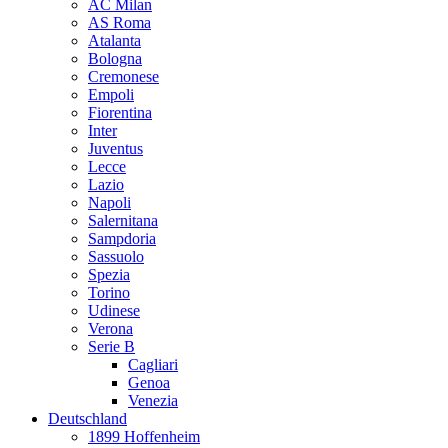
AC Milan
AS Roma
Atalanta
Bologna
Cremonese
Empoli
Fiorentina
Inter
Juventus
Lecce
Lazio
Napoli
Salernitana
Sampdoria
Sassuolo
Spezia
Torino
Udinese
Verona
Serie B
Cagliari
Genoa
Venezia
Deutschland
1899 Hoffenheim