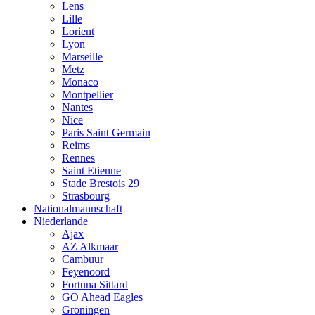
Lens
Lille
Lorient
Lyon
Marseille
Metz
Monaco
Montpellier
Nantes
Nice
Paris Saint Germain
Reims
Rennes
Saint Etienne
Stade Brestois 29
Strasbourg
Nationalmannschaft
Niederlande
Ajax
AZ Alkmaar
Cambuur
Feyenoord
Fortuna Sittard
GO Ahead Eagles
Groningen