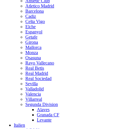
Athletic Club
Atletico Madrid
Barcelona
Cadiz
Celta Vigo
Elche
Espanyol
Getafe
Girona
Mallorca
Monza
Osasuna
Rayo Vallecano
Real Betis
Real Madrid
Real Sociedad
Sevilla
Valladolid
Valencia
Villarreal
Segunda Division
Alaves
Granada CF
Levante
Italien