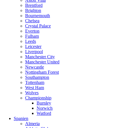
Aston Villa
Brentford
Brighton
Bournemouth
Chelsea
Crystal Palace
Everton
Fulham
Leeds
Leicester
Liverpool
Manchester City
Manchester United
Newcastle
Nottingham Forest
Southampton
Tottenham
West Ham
Wolves
Championship
Burnley
Norwich
Watford
Spanien
Almeria