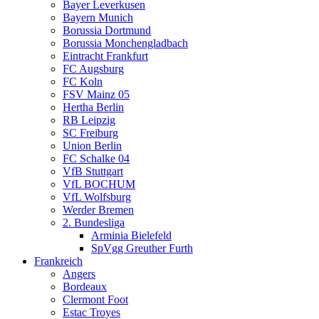
Bayer Leverkusen
Bayern Munich
Borussia Dortmund
Borussia Monchengladbach
Eintracht Frankfurt
FC Augsburg
FC Koln
FSV Mainz 05
Hertha Berlin
RB Leipzig
SC Freiburg
Union Berlin
FC Schalke 04
VfB Stuttgart
VfL BOCHUM
VfL Wolfsburg
Werder Bremen
2. Bundesliga
Arminia Bielefeld
SpVgg Greuther Furth
Frankreich
Angers
Bordeaux
Clermont Foot
Estac Troyes