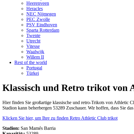
Heerenveen
Heracles
NEC Nijmegen
PEC Zwolle
PSV Eindhoven
Sparta Rotterdam
Twente
Utrecht
Vitesse
Waalwijk
Willem II
Rest of the world
Portugal
Türkei
Klassisch und Retro trikot von 
Hier finden Sie großartige klassische und retro-Trikots von Athletic
Stadion kann beherbergen 53289 Zuschauer. Wir hoffen, dass Sie das
Klicken Sie hier, um Ihre zu finden Retro Athletic Club trikot
Stadion:
San Mamés Barria
Kapazität::
53289