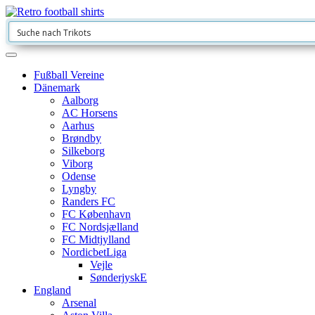
Fußball Vereine
Dänemark
Aalborg
AC Horsens
Aarhus
Brøndby
Silkeborg
Viborg
Odense
Lyngby
Randers FC
FC København
FC Nordsjælland
FC Midtjylland
NordicbetLiga
Vejle
SønderjyskE
England
Arsenal