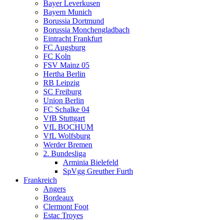
Bayer Leverkusen
Bayern Munich
Borussia Dortmund
Borussia Monchengladbach
Eintracht Frankfurt
FC Augsburg
FC Koln
FSV Mainz 05
Hertha Berlin
RB Leipzig
SC Freiburg
Union Berlin
FC Schalke 04
VfB Stuttgart
VfL BOCHUM
VfL Wolfsburg
Werder Bremen
2. Bundesliga
Arminia Bielefeld
SpVgg Greuther Furth
Frankreich
Angers
Bordeaux
Clermont Foot
Estac Troyes