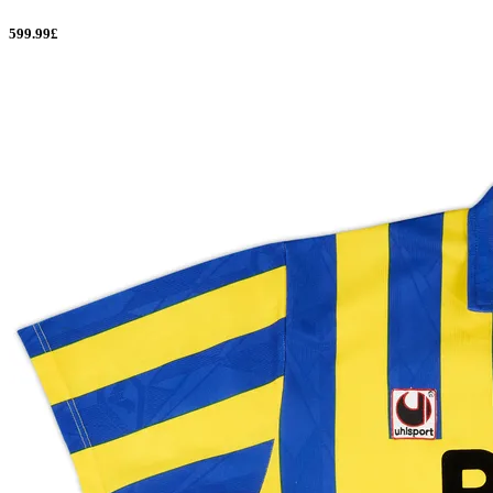
599.99£