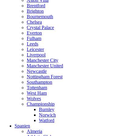
Aston Villa
Brentford
Brighton
Bournemouth
Chelsea
Crystal Palace
Everton
Fulham
Leeds
Leicester
Liverpool
Manchester City
Manchester United
Newcastle
Nottingham Forest
Southampton
Tottenham
West Ham
Wolves
Championship
Burnley
Norwich
Watford
Spanien
Almeria