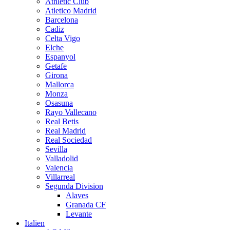
Athletic Club
Atletico Madrid
Barcelona
Cadiz
Celta Vigo
Elche
Espanyol
Getafe
Girona
Mallorca
Monza
Osasuna
Rayo Vallecano
Real Betis
Real Madrid
Real Sociedad
Sevilla
Valladolid
Valencia
Villarreal
Segunda Division
Alaves
Granada CF
Levante
Italien