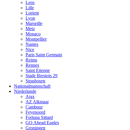
Lens
Lille
Lorient
Lyon
Marseille
Metz
Monaco
Montpellier
Nantes
Nice
Paris Saint Germain
Reims
Rennes
Saint Etienne
Stade Brestois 29
Strasbourg
Nationalmannschaft
Niederlande
Ajax
AZ Alkmaar
Cambuur
Feyenoord
Fortuna Sittard
GO Ahead Eagles
Groningen