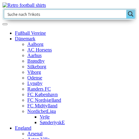
Fußball Vereine
Dänemark
Aalborg
AC Horsens
Aarhus
Brøndby
Silkeborg
Viborg
Odense
Lyngby
Randers FC
FC København
FC Nordsjælland
FC Midtjylland
NordicbetLiga
Vejle
SønderjyskE
England
Arsenal