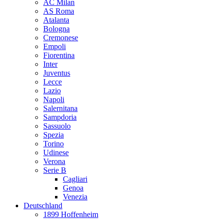
AC Milan
AS Roma
Atalanta
Bologna
Cremonese
Empoli
Fiorentina
Inter
Juventus
Lecce
Lazio
Napoli
Salernitana
Sampdoria
Sassuolo
Spezia
Torino
Udinese
Verona
Serie B
Cagliari
Genoa
Venezia
Deutschland
1899 Hoffenheim