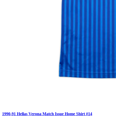
1990-91 Hellas Verona Match Issue Home Shirt #14