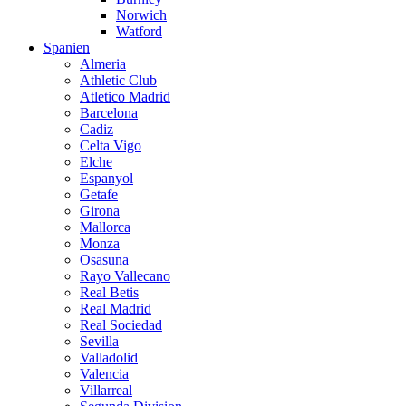
Norwich
Watford
Spanien
Almeria
Athletic Club
Atletico Madrid
Barcelona
Cadiz
Celta Vigo
Elche
Espanyol
Getafe
Girona
Mallorca
Monza
Osasuna
Rayo Vallecano
Real Betis
Real Madrid
Real Sociedad
Sevilla
Valladolid
Valencia
Villarreal