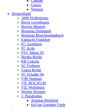
Cagliari
Genoa
Venezia
Deutschland
1899 Hoffenheim
Bayer Leverkusen
Bayern Munich
Borussia Dortmund
Borussia Monchengladbach
Eintracht Frankfurt
FC Augsburg
FC Koln
FSV Mainz 05
Hertha Berlin
RB Leipzig
SC Freiburg
Union Berlin
FC Schalke 04
VfB Stuttgart
VfL BOCHUM
VfL Wolfsburg
Werder Bremen
2. Bundesliga
Arminia Bielefeld
SpVgg Greuther Furth