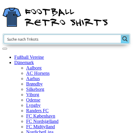
Fußball Vereine
Dänemark
Aalborg
AC Horsens
Aarhus
Brøndby
Silkeborg
Viborg
Odense
Lyngby
Randers FC
FC København
FC Nordsjælland
FC Midtjylland
NordicbetLiga