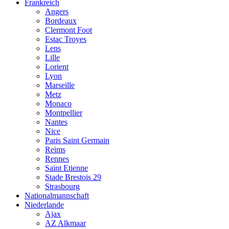
Frankreich
Angers
Bordeaux
Clermont Foot
Estac Troyes
Lens
Lille
Lorient
Lyon
Marseille
Metz
Monaco
Montpellier
Nantes
Nice
Paris Saint Germain
Reims
Rennes
Saint Etienne
Stade Brestois 29
Strasbourg
Nationalmannschaft
Niederlande
Ajax
AZ Alkmaar