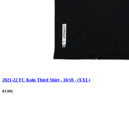
2021-22 FC Koln Third Shirt - 10/10 - (XXL)
83.99£