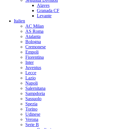
Segunda Division
Alaves
Granada CF
Levante
Italien
AC Milan
AS Roma
Atalanta
Bologna
Cremonese
Empoli
Fiorentina
Inter
Juventus
Lecce
Lazio
Napoli
Salernitana
Sampdoria
Sassuolo
Spezia
Torino
Udinese
Verona
Serie B