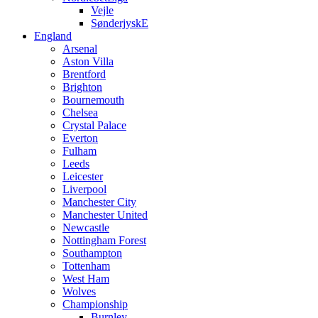
Vejle
SønderjyskE
England
Arsenal
Aston Villa
Brentford
Brighton
Bournemouth
Chelsea
Crystal Palace
Everton
Fulham
Leeds
Leicester
Liverpool
Manchester City
Manchester United
Newcastle
Nottingham Forest
Southampton
Tottenham
West Ham
Wolves
Championship
Burnley