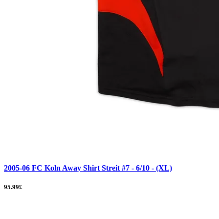
2005-06 FC Koln Away Shirt Streit #7 - 6/10 - (XL)
95.99£