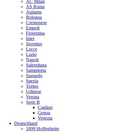
AC Milan
AS Roma
Atalanta
Bologna
Cremonese
Empoli
Fiorentina
Inter
Juventus
Lecce
Lazio
Napoli
Salernitana
Sampdoria
Sassuolo
Spezia
Torino
Udinese
Verona
Serie B
Cagliari
Genoa
Venezia
Deutschland
1899 Hoffenheim