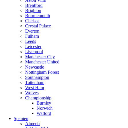
Aston Villa
Brentford
Brighton
Bournemouth
Chelsea
Crystal Palace
Everton
Fulham
Leeds
Leicester
Liverpool
Manchester City
Manchester United
Newcastle
Nottingham Forest
Southampton
Tottenham
West Ham
Wolves
Championship
Burnley
Norwich
Watford
Spanien
Almeria