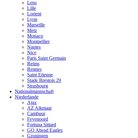
Lens
Lille
Lorient
Lyon
Marseille
Metz
Monaco
Montpellier
Nantes
Nice
Paris Saint Germain
Reims
Rennes
Saint Etienne
Stade Brestois 29
Strasbourg
Nationalmannschaft
Niederlande
Ajax
AZ Alkmaar
Cambuur
Feyenoord
Fortuna Sittard
GO Ahead Eagles
Groningen