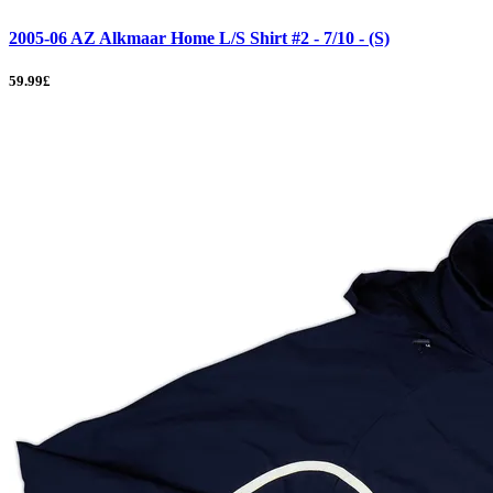
2005-06 AZ Alkmaar Home L/S Shirt #2 - 7/10 - (S)
59.99£