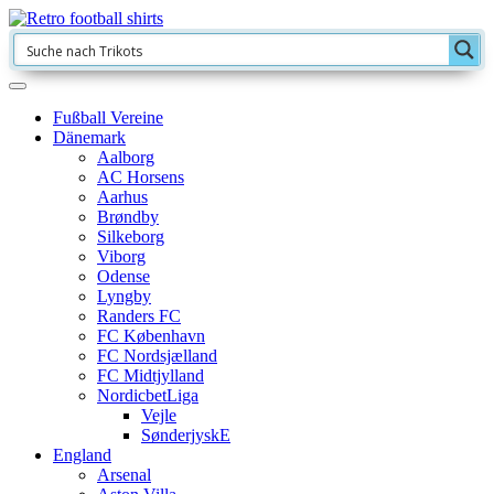
Fußball Vereine
Dänemark
Aalborg
AC Horsens
Aarhus
Brøndby
Silkeborg
Viborg
Odense
Lyngby
Randers FC
FC København
FC Nordsjælland
FC Midtjylland
NordicbetLiga
Vejle
SønderjyskE
England
Arsenal