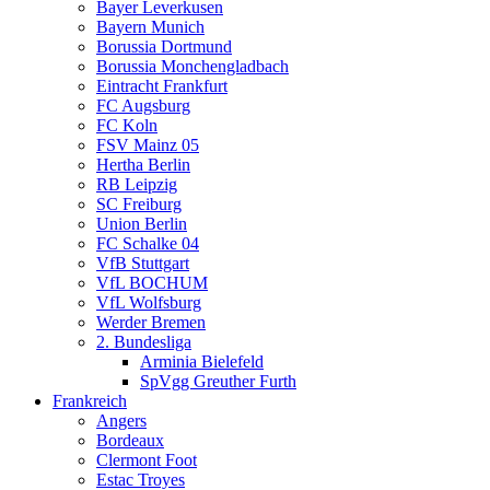
Bayer Leverkusen
Bayern Munich
Borussia Dortmund
Borussia Monchengladbach
Eintracht Frankfurt
FC Augsburg
FC Koln
FSV Mainz 05
Hertha Berlin
RB Leipzig
SC Freiburg
Union Berlin
FC Schalke 04
VfB Stuttgart
VfL BOCHUM
VfL Wolfsburg
Werder Bremen
2. Bundesliga
Arminia Bielefeld
SpVgg Greuther Furth
Frankreich
Angers
Bordeaux
Clermont Foot
Estac Troyes