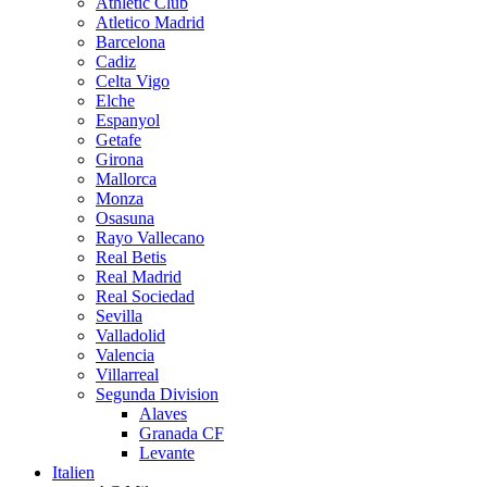
Athletic Club
Atletico Madrid
Barcelona
Cadiz
Celta Vigo
Elche
Espanyol
Getafe
Girona
Mallorca
Monza
Osasuna
Rayo Vallecano
Real Betis
Real Madrid
Real Sociedad
Sevilla
Valladolid
Valencia
Villarreal
Segunda Division
Alaves
Granada CF
Levante
Italien