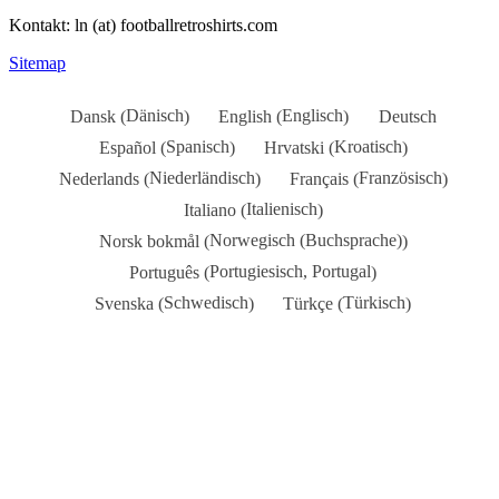
Kontakt: ln (at) footballretroshirts.com
Sitemap
Dänisch
Englisch
Dansk
English
Deutsch
(
)
(
)
Spanisch
Kroatisch
Español
Hrvatski
(
)
(
)
Niederländisch
Französisch
Nederlands
Français
(
)
(
)
Italienisch
Italiano
(
)
Norwegisch (Buchsprache)
Norsk bokmål
(
)
Portugiesisch, Portugal
Português
(
)
Schwedisch
Türkisch
Svenska
Türkçe
(
)
(
)