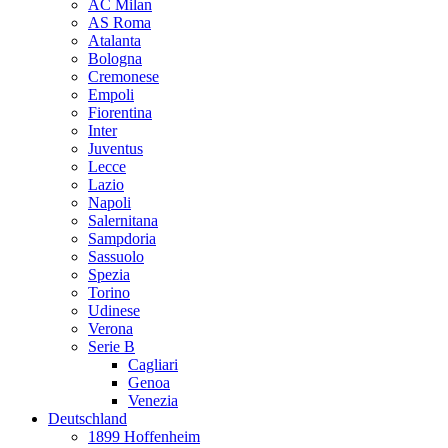
AC Milan
AS Roma
Atalanta
Bologna
Cremonese
Empoli
Fiorentina
Inter
Juventus
Lecce
Lazio
Napoli
Salernitana
Sampdoria
Sassuolo
Spezia
Torino
Udinese
Verona
Serie B
Cagliari
Genoa
Venezia
Deutschland
1899 Hoffenheim