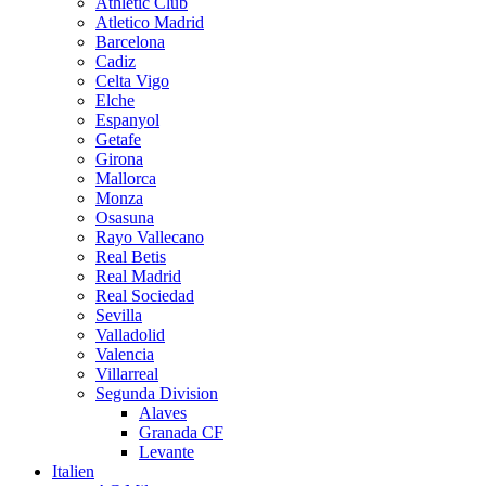
Athletic Club
Atletico Madrid
Barcelona
Cadiz
Celta Vigo
Elche
Espanyol
Getafe
Girona
Mallorca
Monza
Osasuna
Rayo Vallecano
Real Betis
Real Madrid
Real Sociedad
Sevilla
Valladolid
Valencia
Villarreal
Segunda Division
Alaves
Granada CF
Levante
Italien