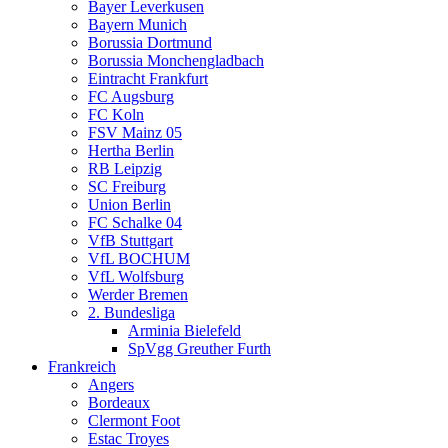
Bayer Leverkusen
Bayern Munich
Borussia Dortmund
Borussia Monchengladbach
Eintracht Frankfurt
FC Augsburg
FC Koln
FSV Mainz 05
Hertha Berlin
RB Leipzig
SC Freiburg
Union Berlin
FC Schalke 04
VfB Stuttgart
VfL BOCHUM
VfL Wolfsburg
Werder Bremen
2. Bundesliga
Arminia Bielefeld
SpVgg Greuther Furth
Frankreich
Angers
Bordeaux
Clermont Foot
Estac Troyes