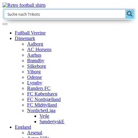
Fußball Vereine
Dänemark
Aalborg
AC Horsens
Aarhus
Brøndby
Silkeborg
Viborg
Odense
Lyngby
Randers FC
FC København
FC Nordsjælland
FC Midtjylland
NordicbetLiga
Vejle
SønderjyskE
England
Arsenal