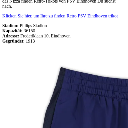
das Nizza finden Retro-Trikots von PSV Eindhoven Du suchst
nach.
Klicken Sie hier, um Ihre zu finden Retro PSV Eindhoven trikot
Stadion:
Philips Stadion
Kapazität:
36150
Adresse:
Frederiklaan 10, Eindhoven
Gegründet:
1913