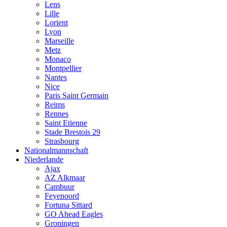
Lens
Lille
Lorient
Lyon
Marseille
Metz
Monaco
Montpellier
Nantes
Nice
Paris Saint Germain
Reims
Rennes
Saint Etienne
Stade Brestois 29
Strasbourg
Nationalmannschaft
Niederlande
Ajax
AZ Alkmaar
Cambuur
Feyenoord
Fortuna Sittard
GO Ahead Eagles
Groningen