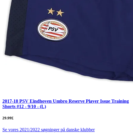
2017-18 PSV Eindhoven Umbro Reserve Player Issue Training
Shorts #12 - 9/10 - (L)
29.99£
Se vores 2021/2022 søgninger på danske klubber