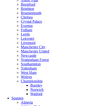
Aston Villa
Brentford
Brighton
Bournemouth
Chelsea
Crystal Palace
Everton
Fulham
Leeds
Leicester
Liverpool
Manchester City
Manchester United
Newcastle
Nottingham Forest
Southampton
Tottenham
West Ham
Wolves
Championship
Burnley
Norwich
Watford
Spanien
Almeria