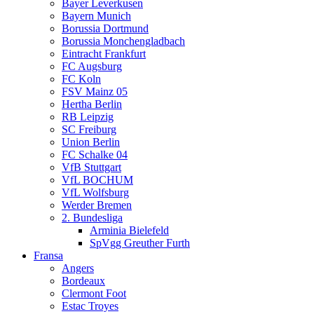
Bayer Leverkusen
Bayern Munich
Borussia Dortmund
Borussia Monchengladbach
Eintracht Frankfurt
FC Augsburg
FC Koln
FSV Mainz 05
Hertha Berlin
RB Leipzig
SC Freiburg
Union Berlin
FC Schalke 04
VfB Stuttgart
VfL BOCHUM
VfL Wolfsburg
Werder Bremen
2. Bundesliga
Arminia Bielefeld
SpVgg Greuther Furth
Fransa
Angers
Bordeaux
Clermont Foot
Estac Troyes