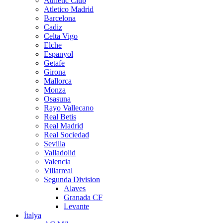
Athletic Club
Atletico Madrid
Barcelona
Cadiz
Celta Vigo
Elche
Espanyol
Getafe
Girona
Mallorca
Monza
Osasuna
Rayo Vallecano
Real Betis
Real Madrid
Real Sociedad
Sevilla
Valladolid
Valencia
Villarreal
Segunda Division
Alaves
Granada CF
Levante
İtalya