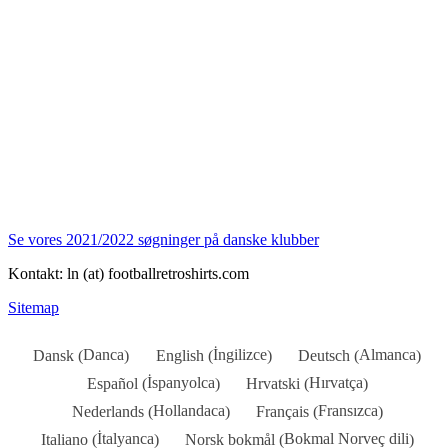
Se vores 2021/2022 søgninger på danske klubber
Kontakt: ln (at) footballretroshirts.com
Sitemap
Danca
İngilizce
Almanca
Dansk
English
Deutsch
(
)
(
)
(
)
İspanyolca
Hırvatça
Español
Hrvatski
(
)
(
)
Hollandaca
Fransızca
Nederlands
Français
(
)
(
)
İtalyanca
Bokmal Norveç dili
Italiano
Norsk bokmål
(
)
(
)