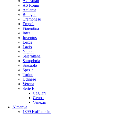
AC Milan
AS Roma
Atalanta
Bologna
Cremonese
Empoli
Fiorentina
Inter
Juventus
Lecce
Lazio
Napoli
Salernitana
Sampdoria
Sassuolo
Spezia
Torino
Udinese
Verona
Serie B
Cagliari
Genoa
Venezia
Almanya
1899 Hoffenheim