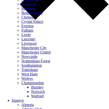
Brentford
Brighton
Bournemouth
Chelsea
Crystal Palace
Everton
Fulham
Leeds
Leicester
Liverpool
Manchester City
Manchester United
Newcastle
Nottingham Forest
Southampton
Tottenham
West Ham
Wolves
Championship
Burnley
Norwich
Watford
Ispanya
Almeria