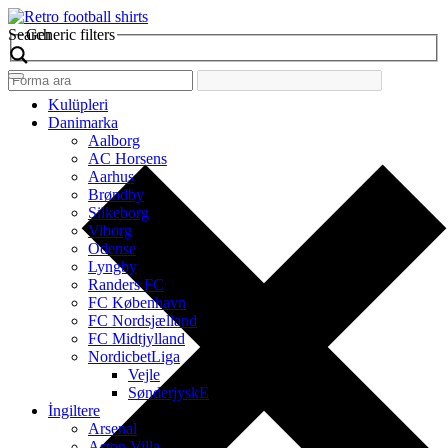
Search
Generic filters
Kulüpleri
Danimarka
Aalborg
AC Horsens
Aarhus
Brøndby
Silkeborg
Viborg
Odense
Lyngby
Randers FC
FC København
FC Nordsjælland
FC Midtjylland
NordicbetLiga
Vejle
SønderjyskE
İngiltere
Arsenal
Aston Villa