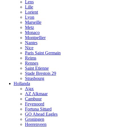
Lens
Lille
Lorient
Lyon
Marseille
Metz
Monaco
Montpellier
Nantes
Nice
Paris Saint Germain
Reims
Rennes
Saint Etienne
Stade Brestois 29
Strasbourg
Hollanda
Ajax
AZ Alkmaar
Cambuur
Feyenoord
Fortuna Sittard
GO Ahead Eagles
Groningen
Heerenveen