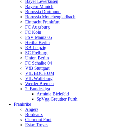
Bayer Leverkusen
Bayern Munich
Borussia Dortmund
Borussia Monchengladbach
Eintracht Frankfurt
FC Augsburg
FC Koln
FSV Mainz 05
Hertha Berlin
RB Leipzig
SC Freiburg
Union Berlin
FC Schalke 04
VfB Stuttgart
VfL BOCHUM
VfL Wolfsburg
Werder Bremen
2. Bundesliga
Arminia Bielefeld
SpVgg Greuther Furth
Frankrike
Angers
Bordeaux
Clermont Foot
Estac Troyes