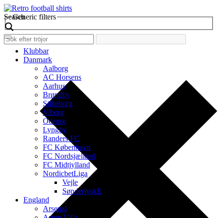
Search
Generic filters
Klubbar
Danmark
Aalborg
AC Horsens
Aarhus
Brøndby
Silkeborg
Viborg
Odense
Lyngby
Randers FC
FC København
FC Nordsjælland
FC Midtjylland
NordicbetLiga
Vejle
SønderjyskE
England
Arsenal
Aston Villa