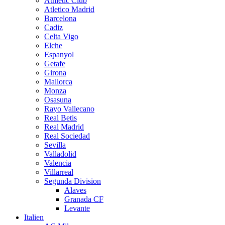
Athletic Club
Atletico Madrid
Barcelona
Cadiz
Celta Vigo
Elche
Espanyol
Getafe
Girona
Mallorca
Monza
Osasuna
Rayo Vallecano
Real Betis
Real Madrid
Real Sociedad
Sevilla
Valladolid
Valencia
Villarreal
Segunda Division
Alaves
Granada CF
Levante
Italien