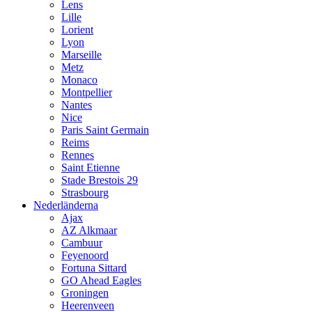
Lens
Lille
Lorient
Lyon
Marseille
Metz
Monaco
Montpellier
Nantes
Nice
Paris Saint Germain
Reims
Rennes
Saint Etienne
Stade Brestois 29
Strasbourg
Nederländerna
Ajax
AZ Alkmaar
Cambuur
Feyenoord
Fortuna Sittard
GO Ahead Eagles
Groningen
Heerenveen