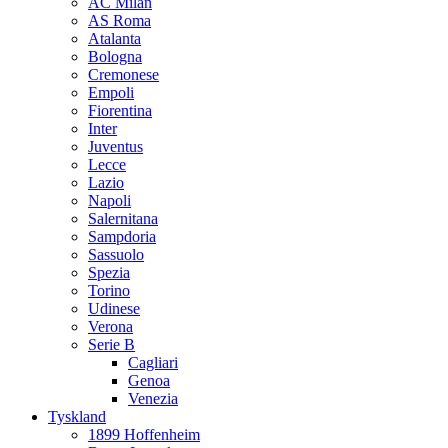
AC Milan
AS Roma
Atalanta
Bologna
Cremonese
Empoli
Fiorentina
Inter
Juventus
Lecce
Lazio
Napoli
Salernitana
Sampdoria
Sassuolo
Spezia
Torino
Udinese
Verona
Serie B
Cagliari
Genoa
Venezia
Tyskland
1899 Hoffenheim