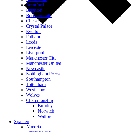
Brentford
Brighton
Bournemouth
Chelsea
Crystal Palace
Everton
Fulham
Leeds
Leicester
Liverpool
Manchester City
Manchester United
Newcastle
Nottingham Forest
Southampton
Tottenham
West Ham
Wolves
Championship
Burnley
Norwich
Watford
Spanien
Almeria