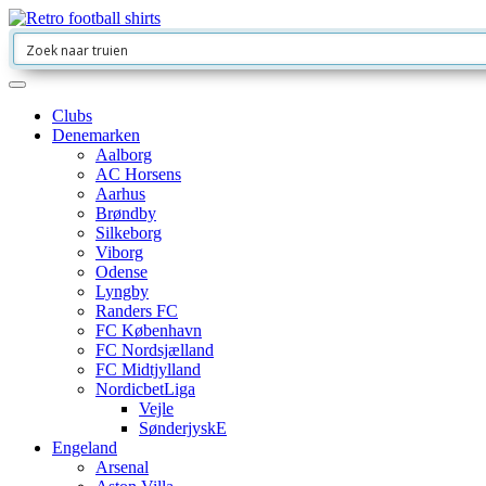
Clubs
Denemarken
Aalborg
AC Horsens
Aarhus
Brøndby
Silkeborg
Viborg
Odense
Lyngby
Randers FC
FC København
FC Nordsjælland
FC Midtjylland
NordicbetLiga
Vejle
SønderjyskE
Engeland
Arsenal