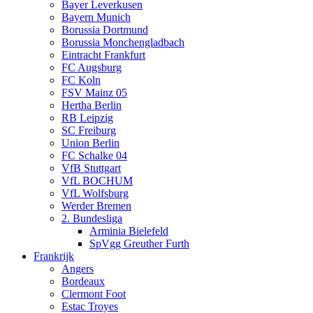
Bayer Leverkusen
Bayern Munich
Borussia Dortmund
Borussia Monchengladbach
Eintracht Frankfurt
FC Augsburg
FC Koln
FSV Mainz 05
Hertha Berlin
RB Leipzig
SC Freiburg
Union Berlin
FC Schalke 04
VfB Stuttgart
VfL BOCHUM
VfL Wolfsburg
Werder Bremen
2. Bundesliga
Arminia Bielefeld
SpVgg Greuther Furth
Frankrijk
Angers
Bordeaux
Clermont Foot
Estac Troyes