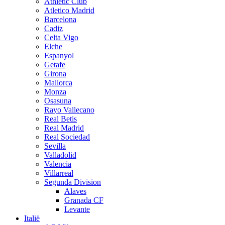
Athletic Club
Atletico Madrid
Barcelona
Cadiz
Celta Vigo
Elche
Espanyol
Getafe
Girona
Mallorca
Monza
Osasuna
Rayo Vallecano
Real Betis
Real Madrid
Real Sociedad
Sevilla
Valladolid
Valencia
Villarreal
Segunda Division
Alaves
Granada CF
Levante
Italië