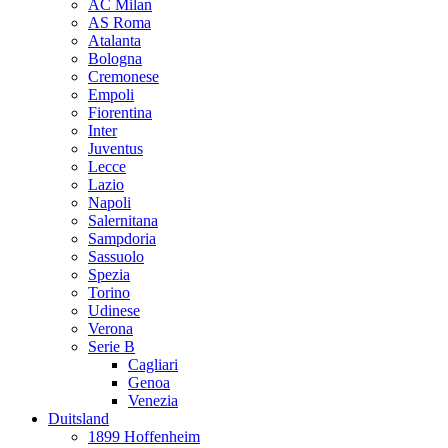
AC Milan
AS Roma
Atalanta
Bologna
Cremonese
Empoli
Fiorentina
Inter
Juventus
Lecce
Lazio
Napoli
Salernitana
Sampdoria
Sassuolo
Spezia
Torino
Udinese
Verona
Serie B
Cagliari
Genoa
Venezia
Duitsland
1899 Hoffenheim