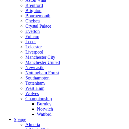
Aston Villa
Brentford
Brighton
Bournemouth
Chelsea
Crystal Palace
Everton
Fulham
Leeds
Leicester
Liverpool
Manchester City
Manchester United
Newcastle
Nottingham Forest
Southampton
Tottenham
West Ham
Wolves
Championship
Burnley
Norwich
Watford
Spanje
Almeria