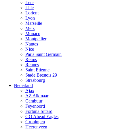
Lens
Lille
Lorient
Lyon
Marseille
Metz
Monaco
Montpellier
Nantes
Nice
Paris Saint Germain
Reims
Rennes
Saint Etienne
Stade Brestois 29
Strasbourg
Nederland
Ajax
AZ Alkmaar
Cambuur
Feyenoord
Fortuna Sittard
GO Ahead Eagles
Groningen
Heerenveen