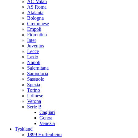
AC Milan
AS Roma
Atalanta
Bologna
Cremonese
Empoli
Fiorentina
Inter
Juventus
Lecce
Lazio
Napoli
Salernitana
Sampdoria
Sassuolo
Spezia
Torino
Udinese
Verona
Serie B
Cagliari
Genoa
Venezia
Tyskland
1899 Hoffenheim