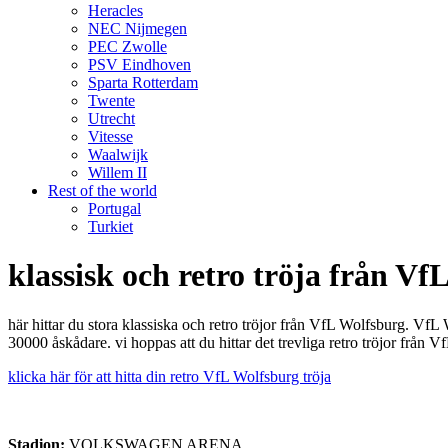
Heracles
NEC Nijmegen
PEC Zwolle
PSV Eindhoven
Sparta Rotterdam
Twente
Utrecht
Vitesse
Waalwijk
Willem II
Rest of the world
Portugal
Turkiet
klassisk och retro tröja från Vf
här hittar du stora klassiska och retro tröjor från VfL Wolfsburg
30000 åskådare. vi hoppas att du hittar det trevliga retro tröjor från V
klicka här för att hitta din retro VfL Wolfsburg tröja
Stadion:
VOLKSWAGEN ARENA