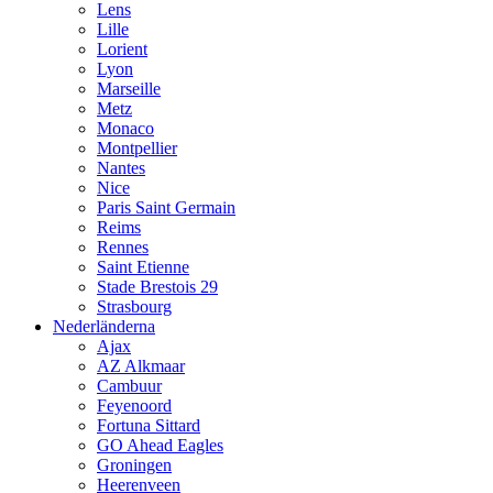
Lens
Lille
Lorient
Lyon
Marseille
Metz
Monaco
Montpellier
Nantes
Nice
Paris Saint Germain
Reims
Rennes
Saint Etienne
Stade Brestois 29
Strasbourg
Nederländerna
Ajax
AZ Alkmaar
Cambuur
Feyenoord
Fortuna Sittard
GO Ahead Eagles
Groningen
Heerenveen