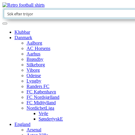
Klubbar
Danmark
Aalborg
AC Horsens
Aarhus
Brøndby
Silkeborg
Viborg
Odense
Lyngby
Randers FC
FC København
FC Nordsjælland
FC Midtjylland
NordicbetLiga
Vejle
SønderjyskE
England
Arsenal