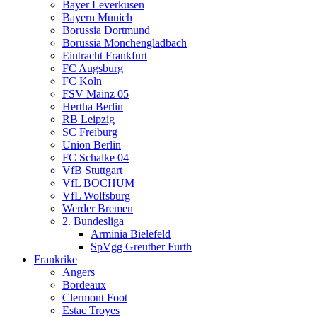
Bayer Leverkusen
Bayern Munich
Borussia Dortmund
Borussia Monchengladbach
Eintracht Frankfurt
FC Augsburg
FC Koln
FSV Mainz 05
Hertha Berlin
RB Leipzig
SC Freiburg
Union Berlin
FC Schalke 04
VfB Stuttgart
VfL BOCHUM
VfL Wolfsburg
Werder Bremen
2. Bundesliga
Arminia Bielefeld
SpVgg Greuther Furth
Frankrike
Angers
Bordeaux
Clermont Foot
Estac Troyes