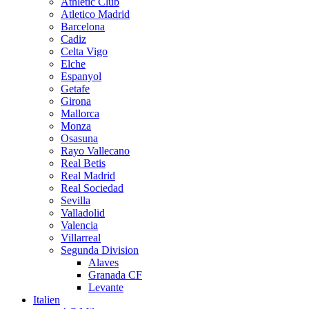
Athletic Club
Atletico Madrid
Barcelona
Cadiz
Celta Vigo
Elche
Espanyol
Getafe
Girona
Mallorca
Monza
Osasuna
Rayo Vallecano
Real Betis
Real Madrid
Real Sociedad
Sevilla
Valladolid
Valencia
Villarreal
Segunda Division
Alaves
Granada CF
Levante
Italien