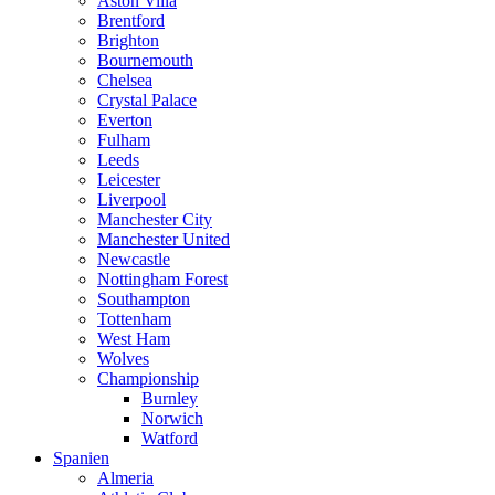
Aston Villa
Brentford
Brighton
Bournemouth
Chelsea
Crystal Palace
Everton
Fulham
Leeds
Leicester
Liverpool
Manchester City
Manchester United
Newcastle
Nottingham Forest
Southampton
Tottenham
West Ham
Wolves
Championship
Burnley
Norwich
Watford
Spanien
Almeria