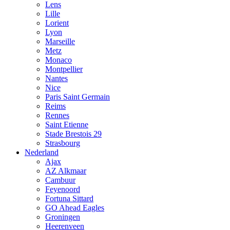
Lens
Lille
Lorient
Lyon
Marseille
Metz
Monaco
Montpellier
Nantes
Nice
Paris Saint Germain
Reims
Rennes
Saint Etienne
Stade Brestois 29
Strasbourg
Nederland
Ajax
AZ Alkmaar
Cambuur
Feyenoord
Fortuna Sittard
GO Ahead Eagles
Groningen
Heerenveen