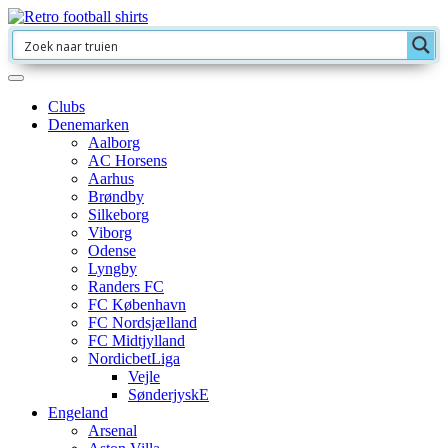
Clubs
Denemarken
Aalborg
AC Horsens
Aarhus
Brøndby
Silkeborg
Viborg
Odense
Lyngby
Randers FC
FC København
FC Nordsjælland
FC Midtjylland
NordicbetLiga
Vejle
SønderjyskE
Engeland
Arsenal