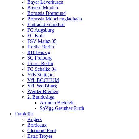
Bayer Leverkusen
Bayern Munich
Borussia Dortmund
Borussia Monchengladbach
Eintracht Frankfurt
FC Augsburg
FC Koln
FSV Mainz 05
Hertha Berlin
RB Leipzig
SC Freiburg
Union Berlin
FC Schalke 04
VfB Stuttgart
VfL BOCHUM
VfL Wolfsburg
Werder Bremen
2. Bundesliga
Arminia Bielefeld
SpVgg Greuther Furth
Frankrijk
Angers
Bordeaux
Clermont Foot
Estac Troyes