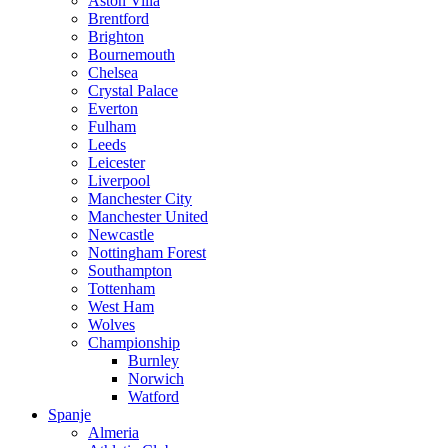
Aston Villa
Brentford
Brighton
Bournemouth
Chelsea
Crystal Palace
Everton
Fulham
Leeds
Leicester
Liverpool
Manchester City
Manchester United
Newcastle
Nottingham Forest
Southampton
Tottenham
West Ham
Wolves
Championship
Burnley
Norwich
Watford
Spanje
Almeria