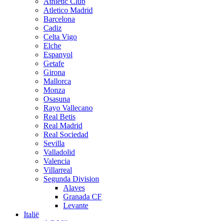
Athletic Club
Atletico Madrid
Barcelona
Cadiz
Celta Vigo
Elche
Espanyol
Getafe
Girona
Mallorca
Monza
Osasuna
Rayo Vallecano
Real Betis
Real Madrid
Real Sociedad
Sevilla
Valladolid
Valencia
Villarreal
Segunda Division
Alaves
Granada CF
Levante
Italië