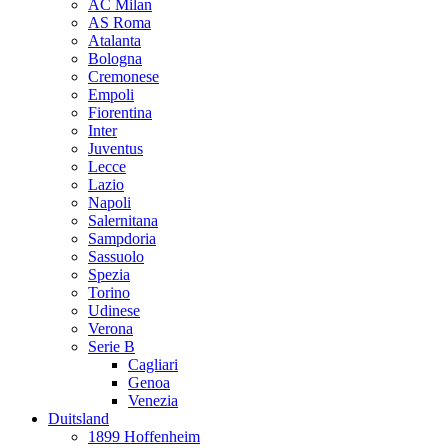
AC Milan
AS Roma
Atalanta
Bologna
Cremonese
Empoli
Fiorentina
Inter
Juventus
Lecce
Lazio
Napoli
Salernitana
Sampdoria
Sassuolo
Spezia
Torino
Udinese
Verona
Serie B
Cagliari
Genoa
Venezia
Duitsland
1899 Hoffenheim