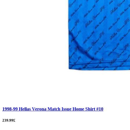
1998-99 Hellas Verona Match Issue Home Shirt #10
239.99£