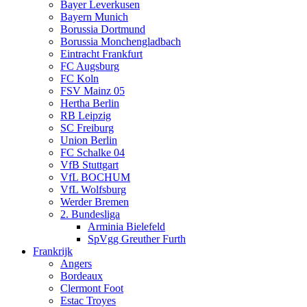
Bayer Leverkusen
Bayern Munich
Borussia Dortmund
Borussia Monchengladbach
Eintracht Frankfurt
FC Augsburg
FC Koln
FSV Mainz 05
Hertha Berlin
RB Leipzig
SC Freiburg
Union Berlin
FC Schalke 04
VfB Stuttgart
VfL BOCHUM
VfL Wolfsburg
Werder Bremen
2. Bundesliga
Arminia Bielefeld
SpVgg Greuther Furth
Frankrijk
Angers
Bordeaux
Clermont Foot
Estac Troyes