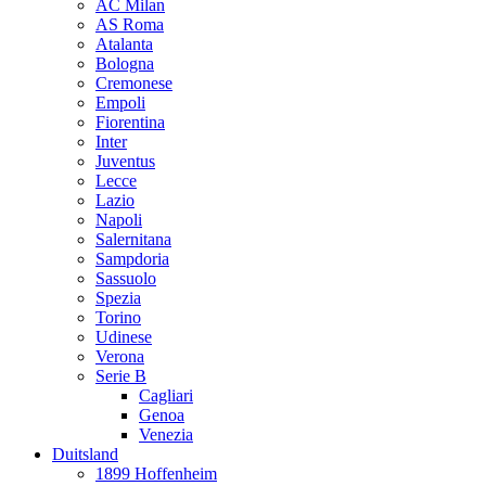
AC Milan
AS Roma
Atalanta
Bologna
Cremonese
Empoli
Fiorentina
Inter
Juventus
Lecce
Lazio
Napoli
Salernitana
Sampdoria
Sassuolo
Spezia
Torino
Udinese
Verona
Serie B
Cagliari
Genoa
Venezia
Duitsland
1899 Hoffenheim