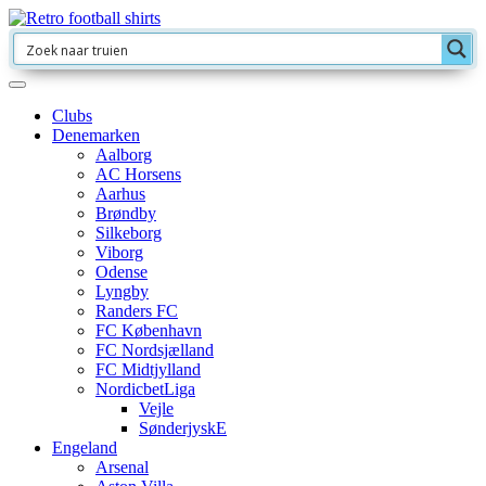
Clubs
Denemarken
Aalborg
AC Horsens
Aarhus
Brøndby
Silkeborg
Viborg
Odense
Lyngby
Randers FC
FC København
FC Nordsjælland
FC Midtjylland
NordicbetLiga
Vejle
SønderjyskE
Engeland
Arsenal