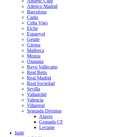
Athletic Club
Atletico Madrid
Barcelona
Cadiz
Celta Vigo
Elche
Espanyol
Getafe
Girona
Mallorca
Monza
Osasuna
Rayo Vallecano
Real Betis
Real Madrid
Real Sociedad
Sevilla
Valladolid
Valencia
Villarreal
Segunda Division
Alaves
Granada CF
Levante
Italië