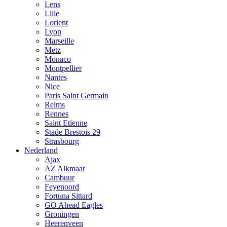
Lens
Lille
Lorient
Lyon
Marseille
Metz
Monaco
Montpellier
Nantes
Nice
Paris Saint Germain
Reims
Rennes
Saint Etienne
Stade Brestois 29
Strasbourg
Nederland
Ajax
AZ Alkmaar
Cambuur
Feyenoord
Fortuna Sittard
GO Ahead Eagles
Groningen
Heerenveen