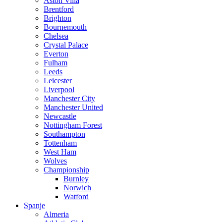
Aston Villa
Brentford
Brighton
Bournemouth
Chelsea
Crystal Palace
Everton
Fulham
Leeds
Leicester
Liverpool
Manchester City
Manchester United
Newcastle
Nottingham Forest
Southampton
Tottenham
West Ham
Wolves
Championship
Burnley
Norwich
Watford
Spanje
Almeria