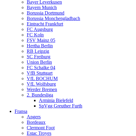
Bayer Leverkusen
Bayern Munich
Borussia Dortmund
Borussia Monchengladbach
Eintracht Frankfurt
FC Augsburg
FC Koln
FSV Mainz 05
Hertha Berlin
RB Leipzig
SC Freiburg
Union Berlin
FC Schalke 04
VfB Stuttgart
VfL BOCHUM
VfL Wolfsburg
Werder Bremen
2. Bundesliga
Arminia Bielefeld
SpVgg Greuther Furth
Fransa
Angers
Bordeaux
Clermont Foot
Estac Troyes