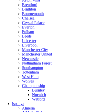
Aston Villa
Brentford
Brighton
Bournemouth
Chelsea
Crystal Palace
Everton
Fulham
Leeds
Leicester
Liverpool
Manchester City
Manchester United
Newcastle
Nottingham Forest
Southampton
Tottenham
West Ham
Wolves
Championship
Burnley
Norwich
Watford
Ispanya
Almeria