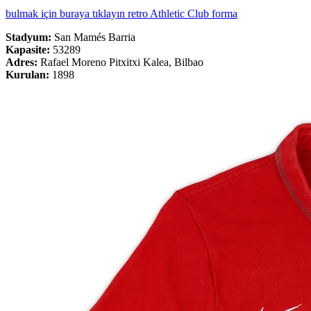
bulmak için buraya tıklayın retro Athletic Club forma
Stadyum:
San Mamés Barria
Kapasite:
53289
Adres:
Rafael Moreno Pitxitxi Kalea, Bilbao
Kurulan:
1898