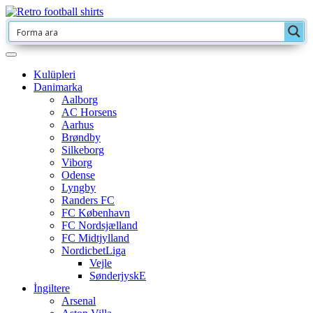
Kulüpleri
Danimarka
Aalborg
AC Horsens
Aarhus
Brøndby
Silkeborg
Viborg
Odense
Lyngby
Randers FC
FC København
FC Nordsjælland
FC Midtjylland
NordicbetLiga
Vejle
SønderjyskE
İngiltere
Arsenal