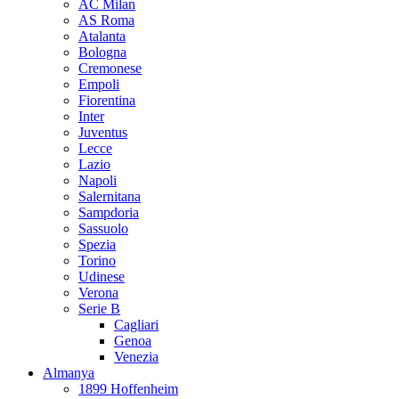
AC Milan
AS Roma
Atalanta
Bologna
Cremonese
Empoli
Fiorentina
Inter
Juventus
Lecce
Lazio
Napoli
Salernitana
Sampdoria
Sassuolo
Spezia
Torino
Udinese
Verona
Serie B
Cagliari
Genoa
Venezia
Almanya
1899 Hoffenheim