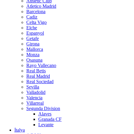
Athletic Club
Atletico Madrid
Barcelona
Cadiz
Celta Vigo
Elche
Espanyol
Getafe
Girona
Mallorca
Monza
Osasuna
Rayo Vallecano
Real Betis
Real Madrid
Real Sociedad
Sevilla
Valladolid
Valencia
Villarreal
Segunda Division
Alaves
Granada CF
Levante
İtalya