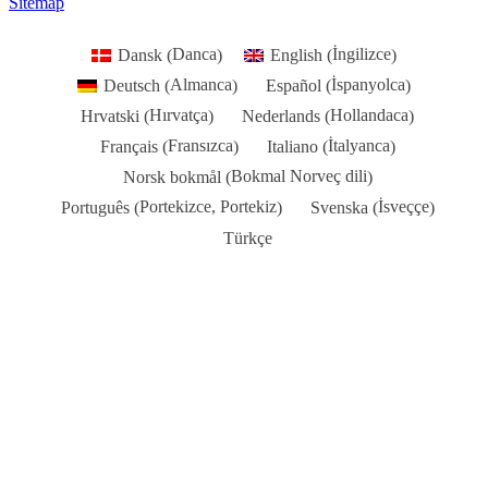
Sitemap
Danca
İngilizce
Dansk
English
(
)
(
)
Almanca
İspanyolca
Deutsch
Español
(
)
(
)
Hırvatça
Hollandaca
Hrvatski
Nederlands
(
)
(
)
Fransızca
İtalyanca
Français
Italiano
(
)
(
)
Bokmal Norveç dili
Norsk bokmål
(
)
Portekizce, Portekiz
İsveççe
Português
Svenska
(
)
(
)
Türkçe