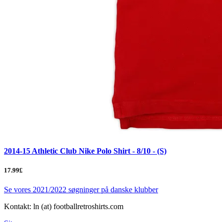
2014-15 Athletic Club Nike Polo Shirt - 8/10 - (S)
17.99£
Se vores 2021/2022 søgninger på danske klubber
Kontakt: ln (at) footballretroshirts.com