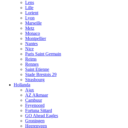
Lens
Lille
Lorient
Lyon
Marseille
Metz
Monaco
Montpellier
Nantes
Nice
Paris Saint Germain
Reims
Rennes
Saint Etienne
Stade Brestois 29
Strasbourg
Hollanda
Ajax
AZ Alkmaar
Cambuur
Feyenoord
Fortuna Sittard
GO Ahead Eagles
Groningen
Heerenveen