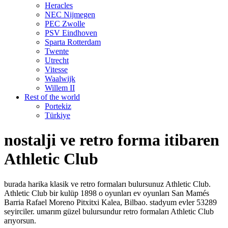
Heracles
NEC Nijmegen
PEC Zwolle
PSV Eindhoven
Sparta Rotterdam
Twente
Utrecht
Vitesse
Waalwijk
Willem II
Rest of the world
Portekiz
Türkiye
nostalji ve retro forma itibaren
Athletic Club
burada harika klasik ve retro formaları bulursunuz Athletic Club.
Athletic Club bir kulüp 1898 o oyunları ev oyunları San Mamés
Barria Rafael Moreno Pitxitxi Kalea, Bilbao. stadyum evler 53289
seyirciler. umarım güzel bulursundur retro formaları Athletic Club
arıyorsun.