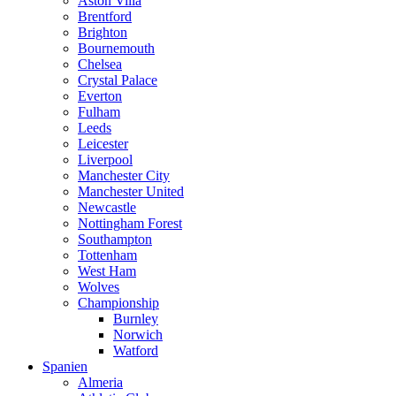
Aston Villa
Brentford
Brighton
Bournemouth
Chelsea
Crystal Palace
Everton
Fulham
Leeds
Leicester
Liverpool
Manchester City
Manchester United
Newcastle
Nottingham Forest
Southampton
Tottenham
West Ham
Wolves
Championship
Burnley
Norwich
Watford
Spanien
Almeria