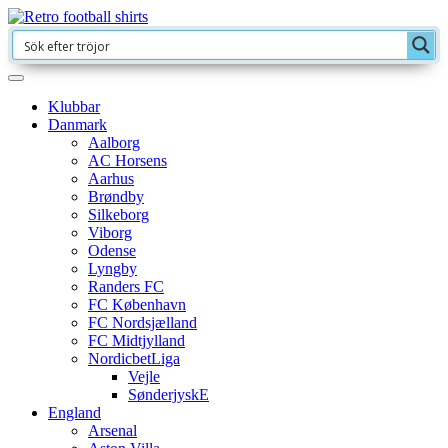
Klubbar
Danmark
Aalborg
AC Horsens
Aarhus
Brøndby
Silkeborg
Viborg
Odense
Lyngby
Randers FC
FC København
FC Nordsjælland
FC Midtjylland
NordicbetLiga
Vejle
SønderjyskE
England
Arsenal