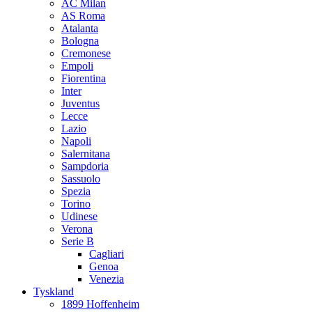
AC Milan
AS Roma
Atalanta
Bologna
Cremonese
Empoli
Fiorentina
Inter
Juventus
Lecce
Lazio
Napoli
Salernitana
Sampdoria
Sassuolo
Spezia
Torino
Udinese
Verona
Serie B
Cagliari
Genoa
Venezia
Tyskland
1899 Hoffenheim