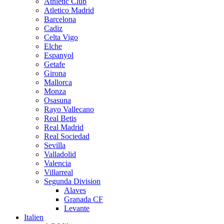
Athletic Club
Atletico Madrid
Barcelona
Cadiz
Celta Vigo
Elche
Espanyol
Getafe
Girona
Mallorca
Monza
Osasuna
Rayo Vallecano
Real Betis
Real Madrid
Real Sociedad
Sevilla
Valladolid
Valencia
Villarreal
Segunda Division
Alaves
Granada CF
Levante
Italien