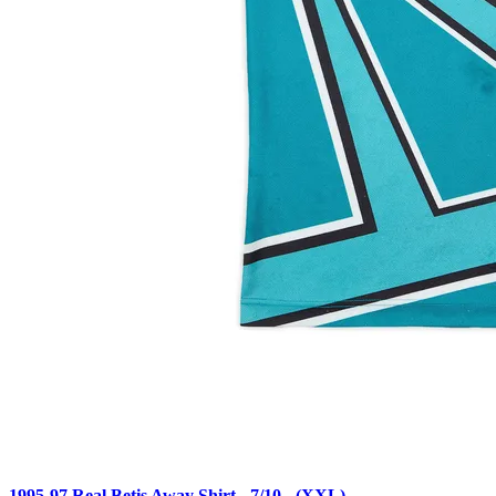
1995-97 Real Betis Away Shirt - 7/10 - (XXL)