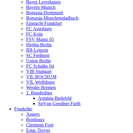
Bayer Leverkusen
Bayern Munich
Borussia Dortmund
Borussia Monchengladbach
Eintracht Frankfurt
FC Augsburg
FC Koln
FSV Mainz 05
Hertha Berlin
RB Leipzig
SC Freiburg
Union Berlin
FC Schalke 04
VfB Stuttgart
VfL BOCHUM
VfL Wolfsburg
Werder Bremen
2. Bundesliga
Arminia Bielefeld
SpVgg Greuther Furth
Frankrike
Angers
Bordeaux
Clermont Foot
Estac Troyes