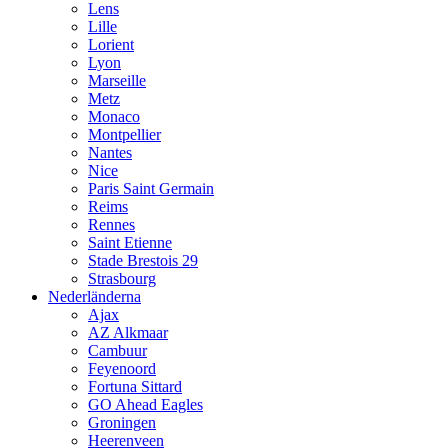
Lens
Lille
Lorient
Lyon
Marseille
Metz
Monaco
Montpellier
Nantes
Nice
Paris Saint Germain
Reims
Rennes
Saint Etienne
Stade Brestois 29
Strasbourg
Nederländerna
Ajax
AZ Alkmaar
Cambuur
Feyenoord
Fortuna Sittard
GO Ahead Eagles
Groningen
Heerenveen