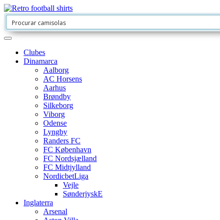
Clubes
Dinamarca
Aalborg
AC Horsens
Aarhus
Brøndby
Silkeborg
Viborg
Odense
Lyngby
Randers FC
FC København
FC Nordsjælland
FC Midtjylland
NordicbetLiga
Vejle
SønderjyskE
Inglaterra
Arsenal