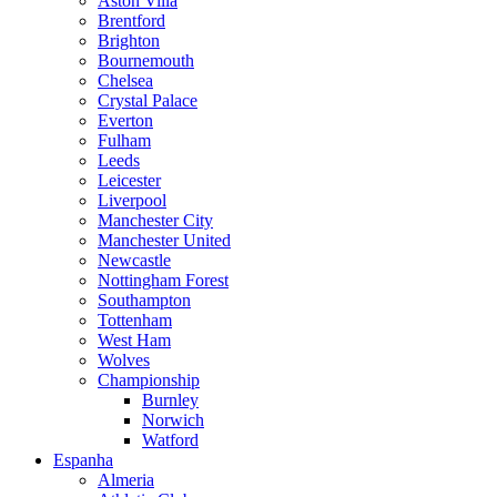
Aston Villa
Brentford
Brighton
Bournemouth
Chelsea
Crystal Palace
Everton
Fulham
Leeds
Leicester
Liverpool
Manchester City
Manchester United
Newcastle
Nottingham Forest
Southampton
Tottenham
West Ham
Wolves
Championship
Burnley
Norwich
Watford
Espanha
Almeria