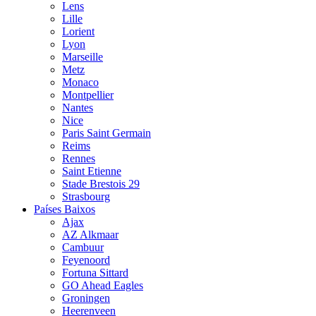
Lens
Lille
Lorient
Lyon
Marseille
Metz
Monaco
Montpellier
Nantes
Nice
Paris Saint Germain
Reims
Rennes
Saint Etienne
Stade Brestois 29
Strasbourg
Países Baixos
Ajax
AZ Alkmaar
Cambuur
Feyenoord
Fortuna Sittard
GO Ahead Eagles
Groningen
Heerenveen