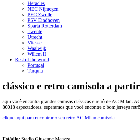
Heracles
NEC Nijmegen
PEC Zwolle
PSV Eindhoven
Sparta Rotterdam
Twente
Utrecht
Vitesse
Waalwijk
Willem II
Rest of the world
Portugal
Turquia
clássico e retro camisola a part
aqui você encontra grandes camisas clássicas e retrô de AC Milan. 
80018 espectadores. esperamos que você encontre o bom jerseys retr
clique aqui para encontrar o seu retro AC Milan camisola
Estádio:
Stadio Giuseppe Meazza