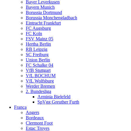
Bayer Leverkusen
Bayern Munich
Borussia Dortmund
Borussia Monchengladbach
Eintracht Frankfurt
FC Augsburg
FC Koln
FSV Mainz 05
Hertha Berlin
RB Leipzig
SC Freiburg
Union Berlin
FC Schalke 04
VfB Stuttgart
VfL BOCHUM
VfL Wolfsburg
Werder Bremen
2. Bundesliga
Arminia Bielefeld
SpVgg Greuther Furth
França
Angers
Bordeaux
Clermont Foot
Estac Troyes