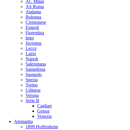
AC Milan
AS Roma
Atalanta
Bologna
Cremonese
Empoli
Fiorentina
Inter
Juventus
Lecce
Lazio
Napoli
Salernitana
Sampdoria
Sassuolo
Spezia
Torino
Udinese
Verona
Serie B
Cagliari
Genoa
Venezia
Alemanha
1899 Hoffenheim