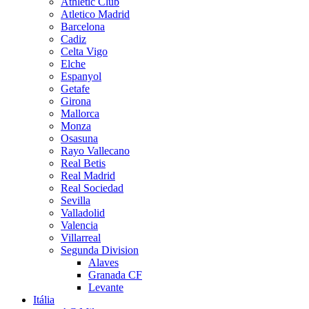
Athletic Club
Atletico Madrid
Barcelona
Cadiz
Celta Vigo
Elche
Espanyol
Getafe
Girona
Mallorca
Monza
Osasuna
Rayo Vallecano
Real Betis
Real Madrid
Real Sociedad
Sevilla
Valladolid
Valencia
Villarreal
Segunda Division
Alaves
Granada CF
Levante
Itália