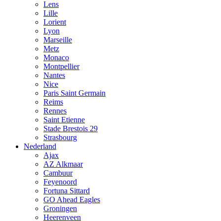
Lens
Lille
Lorient
Lyon
Marseille
Metz
Monaco
Montpellier
Nantes
Nice
Paris Saint Germain
Reims
Rennes
Saint Etienne
Stade Brestois 29
Strasbourg
Nederland
Ajax
AZ Alkmaar
Cambuur
Feyenoord
Fortuna Sittard
GO Ahead Eagles
Groningen
Heerenveen