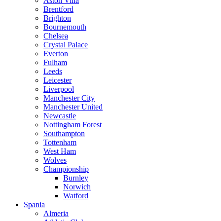
Aston Villa
Brentford
Brighton
Bournemouth
Chelsea
Crystal Palace
Everton
Fulham
Leeds
Leicester
Liverpool
Manchester City
Manchester United
Newcastle
Nottingham Forest
Southampton
Tottenham
West Ham
Wolves
Championship
Burnley
Norwich
Watford
Spania
Almeria