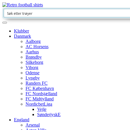
Klubber
Danmark
Aalborg
AC Horsens
Aarhus
Brøndby
Silkeborg
Viborg
Odense
Lyngby
Randers FC
FC København
FC Nordsjælland
FC Midtjylland
NordicbetLiga
Vejle
SønderjyskE
England
Arsenal