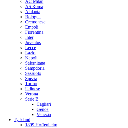
AC Milan
AS Roma
Atalanta
Bologna
Cremonese
Empoli
Fiorentina
Inter
Juventus
Lecce
Lazio
Napoli
Salernitana
Sampdoria
Sassuolo
Spezia
Torino
Udinese
Verona
Serie B
Cagliari
Genoa
Venezia
Tyskland
1899 Hoffenheim