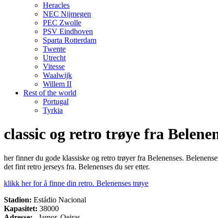
Heracles
NEC Nijmegen
PEC Zwolle
PSV Eindhoven
Sparta Rotterdam
Twente
Utrecht
Vitesse
Waalwijk
Willem II
Rest of the world
Portugal
Tyrkia
classic og retro trøye fra Belene
her finner du gode klassiske og retro trøyer fra Belenenses. Belenense
det fint retro jerseys fra. Belenenses du ser etter.
klikk her for å finne din retro. Belenenses trøye
Stadion:
Estádio Nacional
Kapasitet:
38000
Adresse:
, Jamor, Oeiras