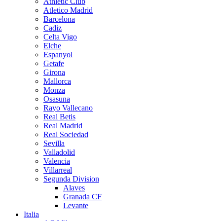
Athletic Club
Atletico Madrid
Barcelona
Cadiz
Celta Vigo
Elche
Espanyol
Getafe
Girona
Mallorca
Monza
Osasuna
Rayo Vallecano
Real Betis
Real Madrid
Real Sociedad
Sevilla
Valladolid
Valencia
Villarreal
Segunda Division
Alaves
Granada CF
Levante
Italia