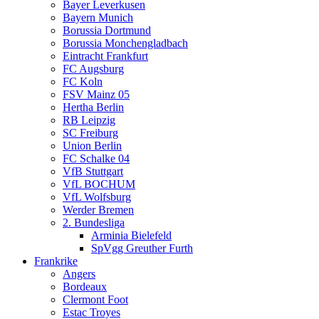
Bayer Leverkusen
Bayern Munich
Borussia Dortmund
Borussia Monchengladbach
Eintracht Frankfurt
FC Augsburg
FC Koln
FSV Mainz 05
Hertha Berlin
RB Leipzig
SC Freiburg
Union Berlin
FC Schalke 04
VfB Stuttgart
VfL BOCHUM
VfL Wolfsburg
Werder Bremen
2. Bundesliga
Arminia Bielefeld
SpVgg Greuther Furth
Frankrike
Angers
Bordeaux
Clermont Foot
Estac Troyes