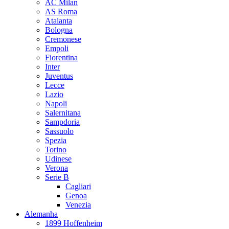
AC Milan
AS Roma
Atalanta
Bologna
Cremonese
Empoli
Fiorentina
Inter
Juventus
Lecce
Lazio
Napoli
Salernitana
Sampdoria
Sassuolo
Spezia
Torino
Udinese
Verona
Serie B
Cagliari
Genoa
Venezia
Alemanha
1899 Hoffenheim