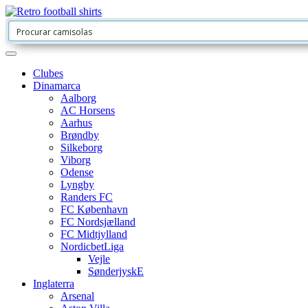
Clubes
Dinamarca
Aalborg
AC Horsens
Aarhus
Brøndby
Silkeborg
Viborg
Odense
Lyngby
Randers FC
FC København
FC Nordsjælland
FC Midtjylland
NordicbetLiga
Vejle
SønderjyskE
Inglaterra
Arsenal