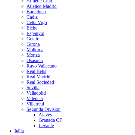
Athletic Club
Atletico Madrid
Barcelona
Cadiz
Celta Vigo
Elche
Espanyol
Getafe
Girona
Mallorca
Monza
Osasuna
Rayo Vallecano
Real Betis
Real Madrid
Real Sociedad
Sevilla
Valladolid
Valencia
Villarreal
Segunda Division
Alaves
Granada CF
Levante
Itália