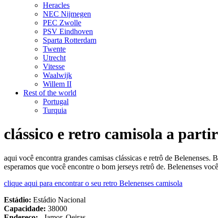
Heracles
NEC Nijmegen
PEC Zwolle
PSV Eindhoven
Sparta Rotterdam
Twente
Utrecht
Vitesse
Waalwijk
Willem II
Rest of the world
Portugal
Turquia
clássico e retro camisola a parti
aqui você encontra grandes camisas clássicas e retrô de Belenenses. 
esperamos que você encontre o bom jerseys retrô de. Belenenses você
clique aqui para encontrar o seu retro Belenenses camisola
Estádio:
Estádio Nacional
Capacidade:
38000
Endereço:
, Jamor, Oeiras