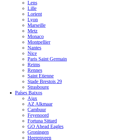
Lens
Lille
Lorient
Lyon
Marseille
Metz
Monaco
Montpellier
Nantes
Nice
Paris Saint Germain
Reims
Rennes
Saint Etienne
Stade Brestois 29
Strasbourg
Países Baixos
Ajax
AZ Alkmaar
Cambuur
Feyenoord
Fortuna Sittard
GO Ahead Eagles
Groningen
Heerenveen