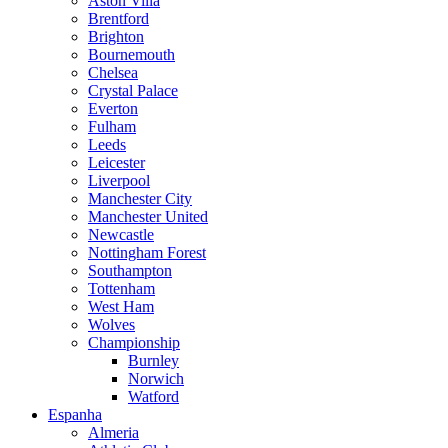
Aston Villa
Brentford
Brighton
Bournemouth
Chelsea
Crystal Palace
Everton
Fulham
Leeds
Leicester
Liverpool
Manchester City
Manchester United
Newcastle
Nottingham Forest
Southampton
Tottenham
West Ham
Wolves
Championship
Burnley
Norwich
Watford
Espanha
Almeria