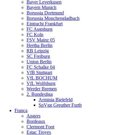
Bayer Leverkusen
Bayern Munich
Borussia Dortmund
Borussia Monchengladbach
Eintracht Frankfurt
FC Augsburg
FC Koln
FSV Mainz 05
Hertha Berlin
RB Leipzig
SC Freiburg
Union Berlin
FC Schalke 04
VfB Stuttgart
VfL BOCHUM
VfL Wolfsburg
Werder Bremen
2. Bundesliga
Arminia Bielefeld
SpVgg Greuther Furth
França
Angers
Bordeaux
Clermont Foot
Estac Troyes