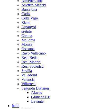
Athletic Club
Atletico Madrid
Barcelona
Cadiz
Celta Vigo
Elche
Espanyol
Getafe
Girona
Mallorca
Monza
Osasuna
Rayo Vallecano
Real Betis
Real Madrid
Real Sociedad
Sevilla
Valladolid
Valencia
Villarreal
Segunda Division
Alaves
Granada CF
Levante
Italië