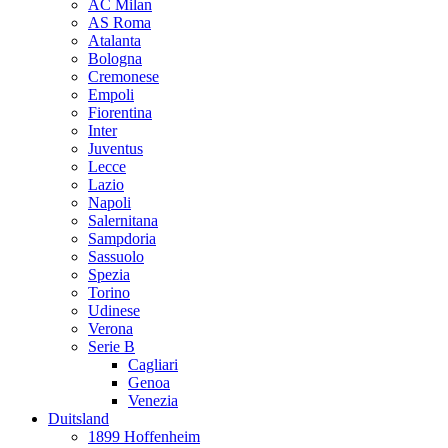
AC Milan
AS Roma
Atalanta
Bologna
Cremonese
Empoli
Fiorentina
Inter
Juventus
Lecce
Lazio
Napoli
Salernitana
Sampdoria
Sassuolo
Spezia
Torino
Udinese
Verona
Serie B
Cagliari
Genoa
Venezia
Duitsland
1899 Hoffenheim