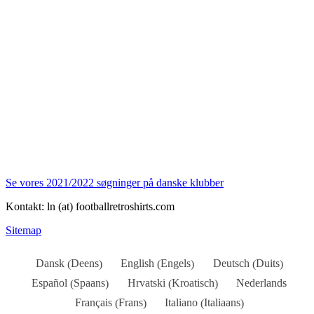
Se vores 2021/2022 søgninger på danske klubber
Kontakt: ln (at) footballretroshirts.com
Sitemap
Deens
Engels
Duits
Dansk
English
Deutsch
(
)
(
)
(
)
Spaans
Kroatisch
Español
Hrvatski
Nederlands
(
)
(
)
Frans
Italiaans
Français
Italiano
(
)
(
)