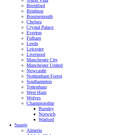
Aston Villa
Brentford
Brighton
Bournemouth
Chelsea
Crystal Palace
Everton
Fulham
Leeds
Leicester
Liverpool
Manchester City
Manchester United
Newcastle
Nottingham Forest
Southampton
Tottenham
West Ham
Wolves
Championship
Burnley
Norwich
Watford
Spanje
Almeria