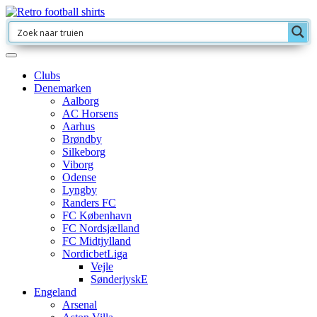
Clubs
Denemarken
Aalborg
AC Horsens
Aarhus
Brøndby
Silkeborg
Viborg
Odense
Lyngby
Randers FC
FC København
FC Nordsjælland
FC Midtjylland
NordicbetLiga
Vejle
SønderjyskE
Engeland
Arsenal