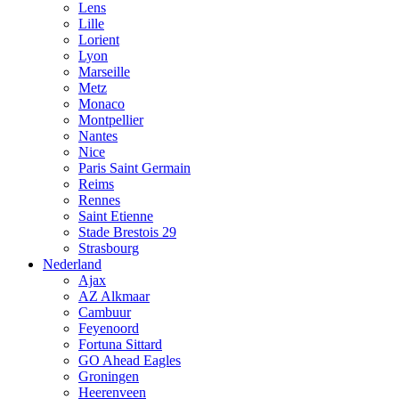
Lens
Lille
Lorient
Lyon
Marseille
Metz
Monaco
Montpellier
Nantes
Nice
Paris Saint Germain
Reims
Rennes
Saint Etienne
Stade Brestois 29
Strasbourg
Nederland
Ajax
AZ Alkmaar
Cambuur
Feyenoord
Fortuna Sittard
GO Ahead Eagles
Groningen
Heerenveen