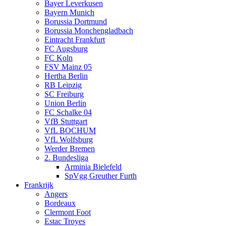
Bayer Leverkusen
Bayern Munich
Borussia Dortmund
Borussia Monchengladbach
Eintracht Frankfurt
FC Augsburg
FC Koln
FSV Mainz 05
Hertha Berlin
RB Leipzig
SC Freiburg
Union Berlin
FC Schalke 04
VfB Stuttgart
VfL BOCHUM
VfL Wolfsburg
Werder Bremen
2. Bundesliga
Arminia Bielefeld
SpVgg Greuther Furth
Frankrijk
Angers
Bordeaux
Clermont Foot
Estac Troyes