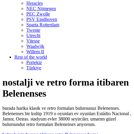
Heracles
NEC Nijmegen
PEC Zwolle
PSV Eindhoven
Sparta Rotterdam
Twente
Utrecht
Vitesse
Waalwijk
Willem II
Rest of the world
Portekiz
Türkiye
nostalji ve retro forma itibaren
Belenenses
burada harika klasik ve retro formaları bulursunuz Belenenses.
Belenenses bir kulüp 1919 o oyunları ev oyunları Estádio Nacional ,
Jamor, Oeiras. stadyum evler 38000 seyirciler. umarım güzel
bulursundur retro formaları Belenenses arıyorsun.