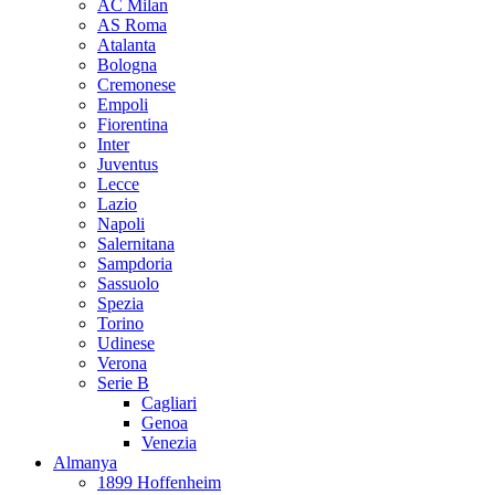
AC Milan
AS Roma
Atalanta
Bologna
Cremonese
Empoli
Fiorentina
Inter
Juventus
Lecce
Lazio
Napoli
Salernitana
Sampdoria
Sassuolo
Spezia
Torino
Udinese
Verona
Serie B
Cagliari
Genoa
Venezia
Almanya
1899 Hoffenheim