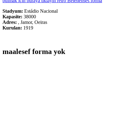
bulmak için buraya tıklayın retro Belenenses forma
Stadyum:
Estádio Nacional
Kapasite:
38000
Adres:
, Jamor, Oeiras
Kurulan:
1919
maalesef forma yok