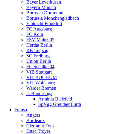
Bayer Leverkusen
Bayern Munich
Borussia Dortmund
Borussia Monchengladbach
Eintracht Frankfurt
FC Augsburg
FC Koln
FSV Mainz 05
Hertha Berlin
RB Leipzig
SC Freiburg
Union Berlin
FC Schalke 04
VfB Stuttgart
VfL BOCHUM
VfL Wolfsburg
Werder Bremen
2. Bundesliga
Arminia Bielefeld
SpVgg Greuther Furth
Fransa
Angers
Bordeaux
Clermont Foot
Estac Troyes