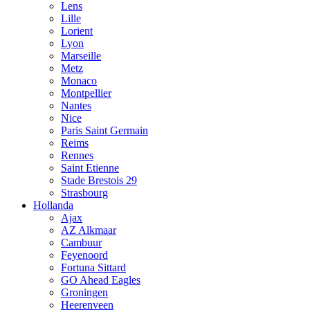
Lens
Lille
Lorient
Lyon
Marseille
Metz
Monaco
Montpellier
Nantes
Nice
Paris Saint Germain
Reims
Rennes
Saint Etienne
Stade Brestois 29
Strasbourg
Hollanda
Ajax
AZ Alkmaar
Cambuur
Feyenoord
Fortuna Sittard
GO Ahead Eagles
Groningen
Heerenveen