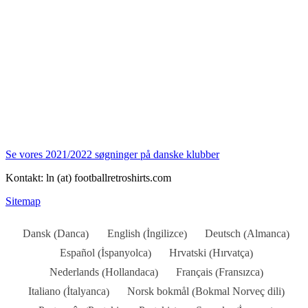
Se vores 2021/2022 søgninger på danske klubber
Kontakt: ln (at) footballretroshirts.com
Sitemap
Danca
İngilizce
Almanca
Dansk
English
Deutsch
(
)
(
)
(
)
İspanyolca
Hırvatça
Español
Hrvatski
(
)
(
)
Hollandaca
Fransızca
Nederlands
Français
(
)
(
)
İtalyanca
Bokmal Norveç dili
Italiano
Norsk bokmål
(
)
(
)