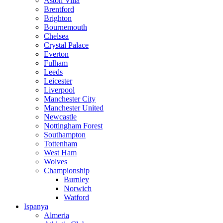
Aston Villa
Brentford
Brighton
Bournemouth
Chelsea
Crystal Palace
Everton
Fulham
Leeds
Leicester
Liverpool
Manchester City
Manchester United
Newcastle
Nottingham Forest
Southampton
Tottenham
West Ham
Wolves
Championship
Burnley
Norwich
Watford
Ispanya
Almeria