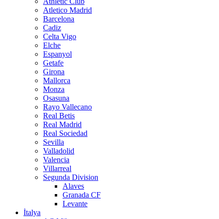
Athletic Club
Atletico Madrid
Barcelona
Cadiz
Celta Vigo
Elche
Espanyol
Getafe
Girona
Mallorca
Monza
Osasuna
Rayo Vallecano
Real Betis
Real Madrid
Real Sociedad
Sevilla
Valladolid
Valencia
Villarreal
Segunda Division
Alaves
Granada CF
Levante
İtalya