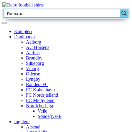
Kulüpleri
Danimarka
Aalborg
AC Horsens
Aarhus
Brøndby
Silkeborg
Viborg
Odense
Lyngby
Randers FC
FC København
FC Nordsjælland
FC Midtjylland
NordicbetLiga
Vejle
SønderjyskE
İngiltere
Arsenal