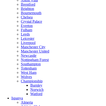
Aston Villa
Brentford
Brighton
Bournemouth
Chelsea
Crystal Palace
Everton
Fulham
Leeds
Leicester
Liverpool
Manchester City
Manchester United
Newcastle
Nottingham Forest
Southampton
Tottenham
West Ham
Wolves
Championship
Burnley
Norwich
Watford
Ispanya
Almeria