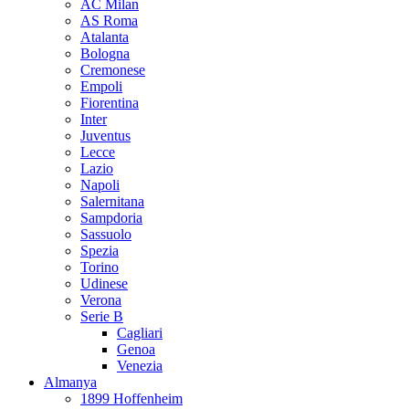
AC Milan
AS Roma
Atalanta
Bologna
Cremonese
Empoli
Fiorentina
Inter
Juventus
Lecce
Lazio
Napoli
Salernitana
Sampdoria
Sassuolo
Spezia
Torino
Udinese
Verona
Serie B
Cagliari
Genoa
Venezia
Almanya
1899 Hoffenheim