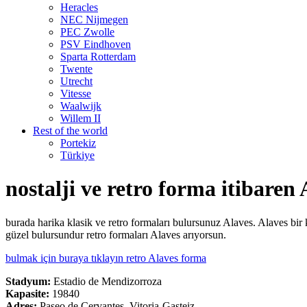
Heracles
NEC Nijmegen
PEC Zwolle
PSV Eindhoven
Sparta Rotterdam
Twente
Utrecht
Vitesse
Waalwijk
Willem II
Rest of the world
Portekiz
Türkiye
nostalji ve retro forma itibaren 
burada harika klasik ve retro formaları bulursunuz Alaves. Alaves bi
güzel bulursundur retro formaları Alaves arıyorsun.
bulmak için buraya tıklayın retro Alaves forma
Stadyum:
Estadio de Mendizorroza
Kapasite:
19840
Adres:
Paseo de Cervantes, Vitoria-Gasteiz