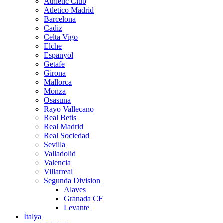
Athletic Club
Atletico Madrid
Barcelona
Cadiz
Celta Vigo
Elche
Espanyol
Getafe
Girona
Mallorca
Monza
Osasuna
Rayo Vallecano
Real Betis
Real Madrid
Real Sociedad
Sevilla
Valladolid
Valencia
Villarreal
Segunda Division
Alaves
Granada CF
Levante
İtalya