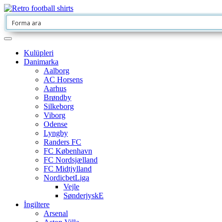
Kulüpleri
Danimarka
Aalborg
AC Horsens
Aarhus
Brøndby
Silkeborg
Viborg
Odense
Lyngby
Randers FC
FC København
FC Nordsjælland
FC Midtjylland
NordicbetLiga
Vejle
SønderjyskE
İngiltere
Arsenal