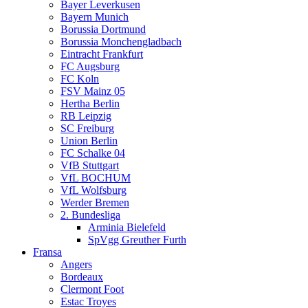
Bayer Leverkusen
Bayern Munich
Borussia Dortmund
Borussia Monchengladbach
Eintracht Frankfurt
FC Augsburg
FC Koln
FSV Mainz 05
Hertha Berlin
RB Leipzig
SC Freiburg
Union Berlin
FC Schalke 04
VfB Stuttgart
VfL BOCHUM
VfL Wolfsburg
Werder Bremen
2. Bundesliga
Arminia Bielefeld
SpVgg Greuther Furth
Fransa
Angers
Bordeaux
Clermont Foot
Estac Troyes