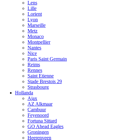
Lens
Lille
Lorient
Lyon
Marseille
Metz
Monaco
Montpellier
Nantes
Nice
Paris Saint Germain
Reims
Rennes
Saint Etienne
Stade Brestois 29
Strasbourg
Hollanda
Ajax
AZ Alkmaar
Cambuur
Feyenoord
Fortuna Sittard
GO Ahead Eagles
Groningen
Heerenveen