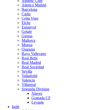
Athletic Club
Atletico Madrid
Barcelona
Cadiz
Celta Vigo
Elche
Espanyol
Getafe
Girona
Mallorca
Monza
Osasuna
Rayo Vallecano
Real Betis
Real Madrid
Real Sociedad
Sevilla
Valladolid
Valencia
Villarreal
Segunda Division
Alaves
Granada CF
Levante
Italië