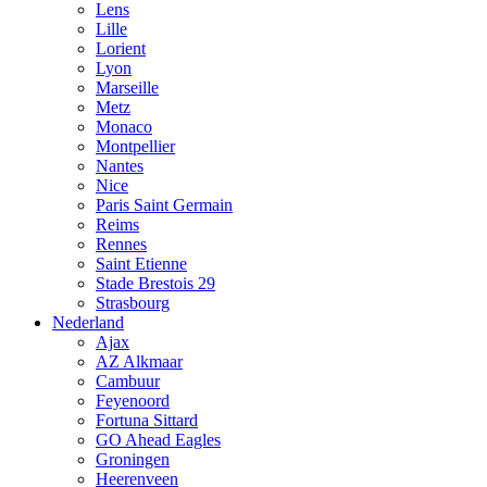
Lens
Lille
Lorient
Lyon
Marseille
Metz
Monaco
Montpellier
Nantes
Nice
Paris Saint Germain
Reims
Rennes
Saint Etienne
Stade Brestois 29
Strasbourg
Nederland
Ajax
AZ Alkmaar
Cambuur
Feyenoord
Fortuna Sittard
GO Ahead Eagles
Groningen
Heerenveen