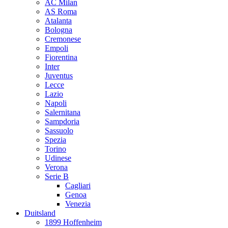
AC Milan
AS Roma
Atalanta
Bologna
Cremonese
Empoli
Fiorentina
Inter
Juventus
Lecce
Lazio
Napoli
Salernitana
Sampdoria
Sassuolo
Spezia
Torino
Udinese
Verona
Serie B
Cagliari
Genoa
Venezia
Duitsland
1899 Hoffenheim