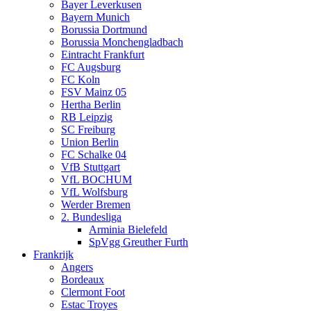
Bayer Leverkusen
Bayern Munich
Borussia Dortmund
Borussia Monchengladbach
Eintracht Frankfurt
FC Augsburg
FC Koln
FSV Mainz 05
Hertha Berlin
RB Leipzig
SC Freiburg
Union Berlin
FC Schalke 04
VfB Stuttgart
VfL BOCHUM
VfL Wolfsburg
Werder Bremen
2. Bundesliga
Arminia Bielefeld
SpVgg Greuther Furth
Frankrijk
Angers
Bordeaux
Clermont Foot
Estac Troyes