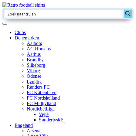
Clubs
Denemarken
Aalborg
AC Horsens
Aarhus
Brøndby
Silkeborg
Viborg
Odense
Lyngby
Randers FC
FC København
FC Nordsjælland
FC Midtjylland
NordicbetLiga
Vejle
SønderjyskE
Engeland
Arsenal