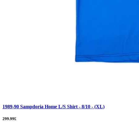
1989-90 Sampdoria Home L/S Shirt - 8/10 - (XL)
299.99£