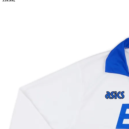
359.99£