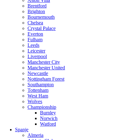
Aston Villa
Brentford
Brighton
Bournemouth
Chelsea
Crystal Palace
Everton
Fulham
Leeds
Leicester
Liverpool
Manchester City
Manchester United
Newcastle
Nottingham Forest
Southampton
Tottenham
West Ham
Wolves
Championship
Burnley
Norwich
Watford
Spanje
Almeria