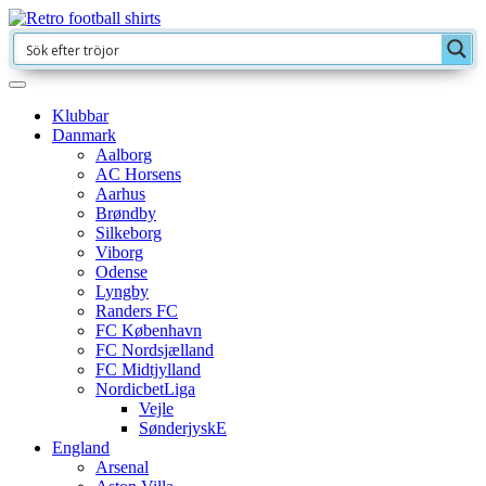
Klubbar
Danmark
Aalborg
AC Horsens
Aarhus
Brøndby
Silkeborg
Viborg
Odense
Lyngby
Randers FC
FC København
FC Nordsjælland
FC Midtjylland
NordicbetLiga
Vejle
SønderjyskE
England
Arsenal