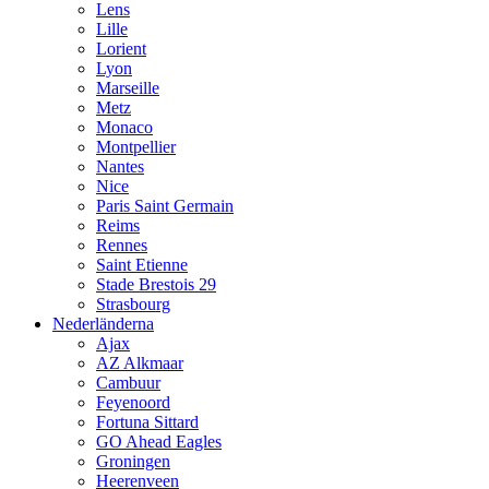
Lens
Lille
Lorient
Lyon
Marseille
Metz
Monaco
Montpellier
Nantes
Nice
Paris Saint Germain
Reims
Rennes
Saint Etienne
Stade Brestois 29
Strasbourg
Nederländerna
Ajax
AZ Alkmaar
Cambuur
Feyenoord
Fortuna Sittard
GO Ahead Eagles
Groningen
Heerenveen