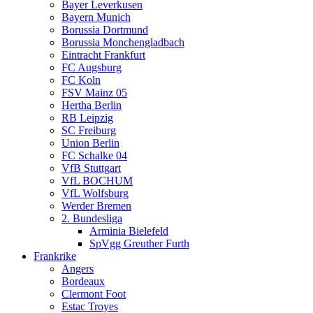
Bayer Leverkusen
Bayern Munich
Borussia Dortmund
Borussia Monchengladbach
Eintracht Frankfurt
FC Augsburg
FC Koln
FSV Mainz 05
Hertha Berlin
RB Leipzig
SC Freiburg
Union Berlin
FC Schalke 04
VfB Stuttgart
VfL BOCHUM
VfL Wolfsburg
Werder Bremen
2. Bundesliga
Arminia Bielefeld
SpVgg Greuther Furth
Frankrike
Angers
Bordeaux
Clermont Foot
Estac Troyes