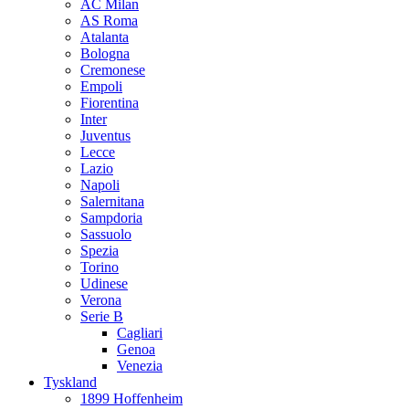
AC Milan
AS Roma
Atalanta
Bologna
Cremonese
Empoli
Fiorentina
Inter
Juventus
Lecce
Lazio
Napoli
Salernitana
Sampdoria
Sassuolo
Spezia
Torino
Udinese
Verona
Serie B
Cagliari
Genoa
Venezia
Tyskland
1899 Hoffenheim