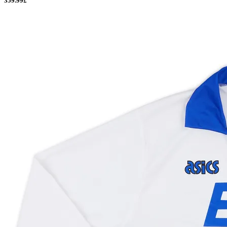
359.99£