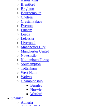
Aston Villa
Brentford
Brighton
Bournemouth
Chelsea
Crystal Palace
Everton
Fulham
Leeds
Leicester
Liverpool
Manchester City
Manchester United
Newcastle
Nottingham Forest
Southampton
Tottenham
West Ham
Wolves
Championship
Burnley
Norwich
Watford
Spanien
Almeria