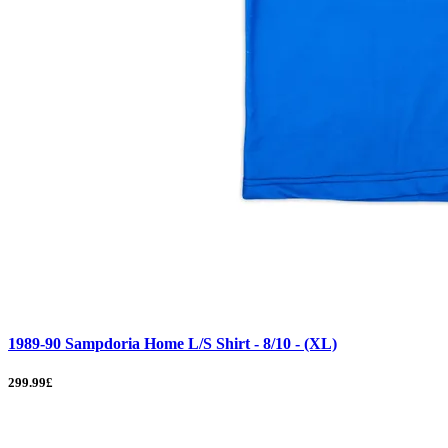
1989-90 Sampdoria Home L/S Shirt - 8/10 - (XL)
299.99£