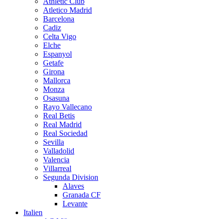
Athletic Club
Atletico Madrid
Barcelona
Cadiz
Celta Vigo
Elche
Espanyol
Getafe
Girona
Mallorca
Monza
Osasuna
Rayo Vallecano
Real Betis
Real Madrid
Real Sociedad
Sevilla
Valladolid
Valencia
Villarreal
Segunda Division
Alaves
Granada CF
Levante
Italien