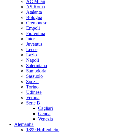
AC Milan
AS Roma
Atalanta
Bologna
Cremonese
Empoli
Fiorentina
Inter
Juventus
Lecce
Lazio
Napoli
Salernitana
Sampdoria
Sassuolo
Spezia
Torino
Udinese
Verona
Serie B
Cagliari
Genoa
Venezia
Alemanha
1899 Hoffenheim