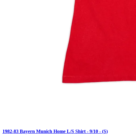
1982-83 Bayern Munich Home L/S Shirt - 9/10 - (S)