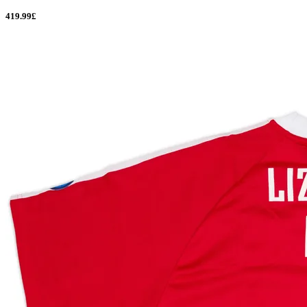
419.99£