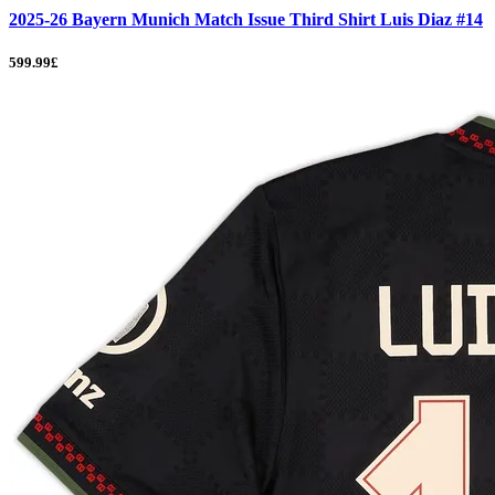
2025-26 Bayern Munich Match Issue Third Shirt Luis Diaz #14
599.99£