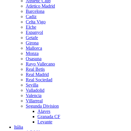
Athletic Club
Atletico Madrid
Barcelona
Cadiz
Celta Vigo
Elche
Espanyol
Getafe
Girona
Mallorca
Monza
Osasuna
Rayo Vallecano
Real Betis
Real Madrid
Real Sociedad
Sevilla
Valladolid
Valencia
Villarreal
Segunda Division
Alaves
Granada CF
Levante
Itália