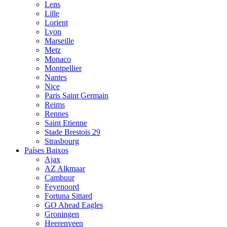
Lens
Lille
Lorient
Lyon
Marseille
Metz
Monaco
Montpellier
Nantes
Nice
Paris Saint Germain
Reims
Rennes
Saint Etienne
Stade Brestois 29
Strasbourg
Países Baixos
Ajax
AZ Alkmaar
Cambuur
Feyenoord
Fortuna Sittard
GO Ahead Eagles
Groningen
Heerenveen