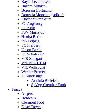
Bayer Leverkusen
Bayern Munich
Borussia Dortmund
Borussia Monchengladbach
Eintracht Frankfurt
FC Augsburg
FC Koln
FSV Mainz 05
Hertha Berlin
RB Leipzig
SC Freiburg
Union Berlin
FC Schalke 04
VfB Stuttgart
VfL BOCHUM
VfL Wolfsburg
Werder Bremen
2. Bundesliga
Arminia Bielefeld
SpVgg Greuther Furth
França
Angers
Bordeaux
Clermont Foot
Estac Troyes