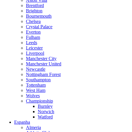
Aston Villa
Brentford
Brighton
Bournemouth
Chelsea
Crystal Palace
Everton
Fulham
Leeds
Leicester
Liverpool
Manchester City
Manchester United
Newcastle
Nottingham Forest
Southampton
Tottenham
West Ham
Wolves
Championship
Burnley
Norwich
Watford
Espanha
Almeria