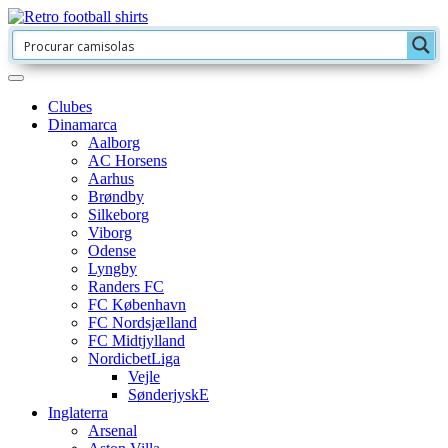
Clubes
Dinamarca
Aalborg
AC Horsens
Aarhus
Brøndby
Silkeborg
Viborg
Odense
Lyngby
Randers FC
FC København
FC Nordsjælland
FC Midtjylland
NordicbetLiga
Vejle
SønderjyskE
Inglaterra
Arsenal