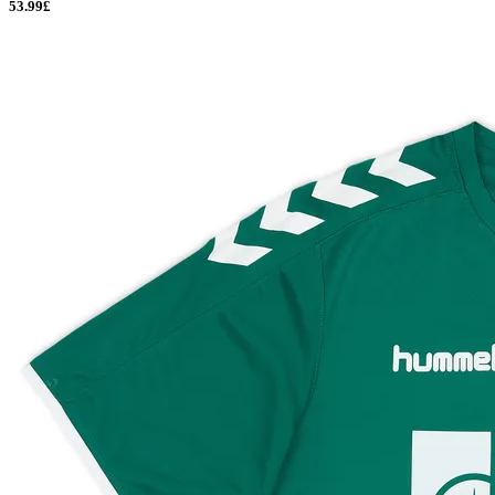
53.99£