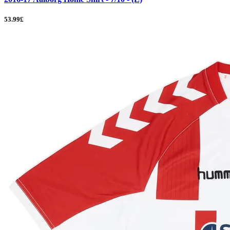
53.99£