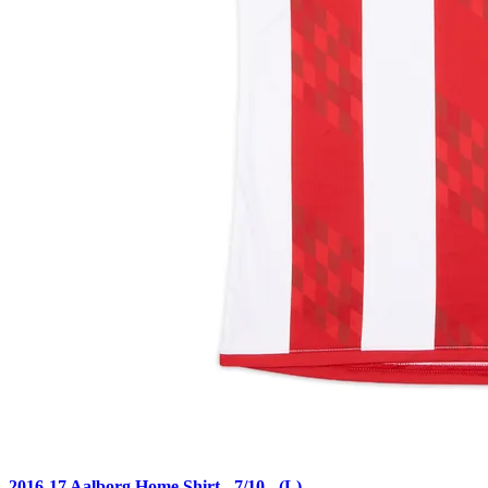
2016-17 Aalborg Home Shirt - 7/10 - (L)