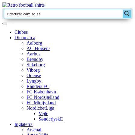
Clubes
Dinamarca
Aalborg
AC Horsens
Aarhus
Brøndby
Silkeborg
Viborg
Odense
Lyngby
Randers FC
FC København
FC Nordsjælland
FC Midtjylland
NordicbetLiga
Vejle
SønderjyskE
Inglaterra
Arsenal