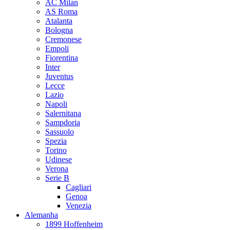
AC Milan
AS Roma
Atalanta
Bologna
Cremonese
Empoli
Fiorentina
Inter
Juventus
Lecce
Lazio
Napoli
Salernitana
Sampdoria
Sassuolo
Spezia
Torino
Udinese
Verona
Serie B
Cagliari
Genoa
Venezia
Alemanha
1899 Hoffenheim