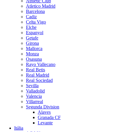
Athletic Club
Atletico Madrid
Barcelona
Cadiz
Celta Vigo
Elche
Espanyol
Getafe
Girona
Mallorca
Monza
Osasuna
Rayo Vallecano
Real Betis
Real Madrid
Real Sociedad
Sevilla
Valladolid
Valencia
Villarreal
Segunda Division
Alaves
Granada CF
Levante
Itália