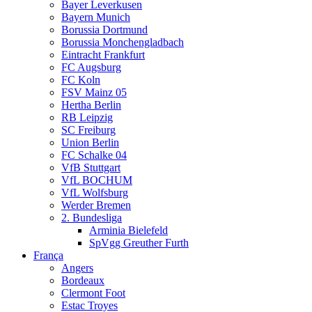
Bayer Leverkusen
Bayern Munich
Borussia Dortmund
Borussia Monchengladbach
Eintracht Frankfurt
FC Augsburg
FC Koln
FSV Mainz 05
Hertha Berlin
RB Leipzig
SC Freiburg
Union Berlin
FC Schalke 04
VfB Stuttgart
VfL BOCHUM
VfL Wolfsburg
Werder Bremen
2. Bundesliga
Arminia Bielefeld
SpVgg Greuther Furth
França
Angers
Bordeaux
Clermont Foot
Estac Troyes