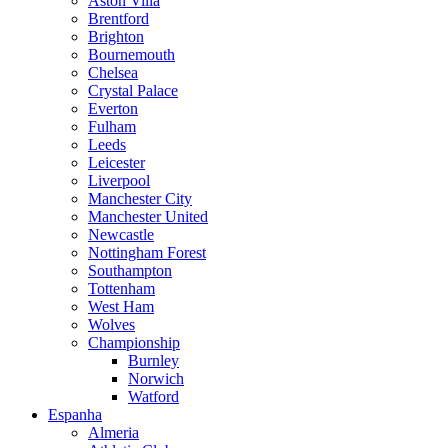
Aston Villa
Brentford
Brighton
Bournemouth
Chelsea
Crystal Palace
Everton
Fulham
Leeds
Leicester
Liverpool
Manchester City
Manchester United
Newcastle
Nottingham Forest
Southampton
Tottenham
West Ham
Wolves
Championship
Burnley
Norwich
Watford
Espanha
Almeria