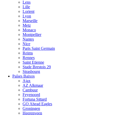
Lens
Lille
Lorient
Lyon
Marseille
Metz
Monaco
Montpellier
Nantes
Nice
Paris Saint Germain
Reims
Rennes
Saint Etienne
Stade Brestois 29
Strasbourg
Países Baixos
Ajax
AZ Alkmaar
Cambuur
Feyenoord
Fortuna Sittard
GO Ahead Eagles
Groningen
Heerenveen