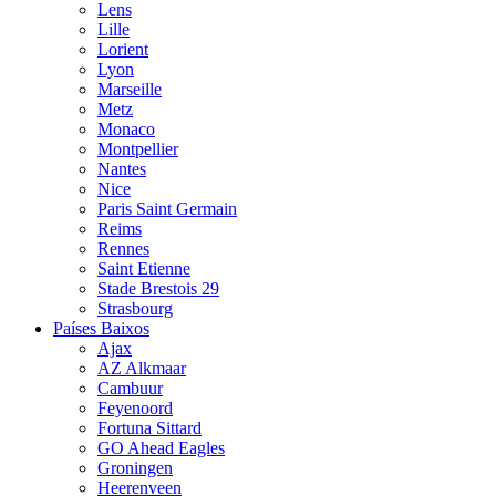
Lens
Lille
Lorient
Lyon
Marseille
Metz
Monaco
Montpellier
Nantes
Nice
Paris Saint Germain
Reims
Rennes
Saint Etienne
Stade Brestois 29
Strasbourg
Países Baixos
Ajax
AZ Alkmaar
Cambuur
Feyenoord
Fortuna Sittard
GO Ahead Eagles
Groningen
Heerenveen