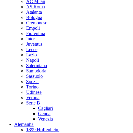
AC Milan
AS Roma
Atalanta
Bologna
Cremonese
Empoli
Fiorentina
Inter
Juventus
Lecce
Lazio
Napoli
Salernitana
Sampdoria
Sassuolo
Spezia
Torino
Udinese
Verona
Serie B
Cagliari
Genoa
Venezia
Alemanha
1899 Hoffenheim