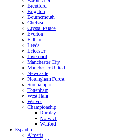
Aston Villa
Brentford
Brighton
Bournemouth
Chelsea
Crystal Palace
Everton
Fulham
Leeds
Leicester
Liverpool
Manchester City
Manchester United
Newcastle
Nottingham Forest
Southampton
Tottenham
West Ham
Wolves
Championship
Burnley
Norwich
Watford
Espanha
Almeria