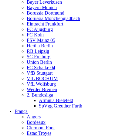
Bayer Leverkusen
Bayern Munich
Borussia Dortmund
Borussia Monchengladbach
Eintracht Frankfurt
FC Augsburg
FC Koln
FSV Mainz 05
Hertha Berlin
RB Leipzig
SC Freiburg
Union Berlin
FC Schalke 04
VfB Stuttgart
VfL BOCHUM
VfL Wolfsburg
Werder Bremen
2. Bundesliga
Arminia Bielefeld
SpVgg Greuther Furth
França
Angers
Bordeaux
Clermont Foot
Estac Troyes