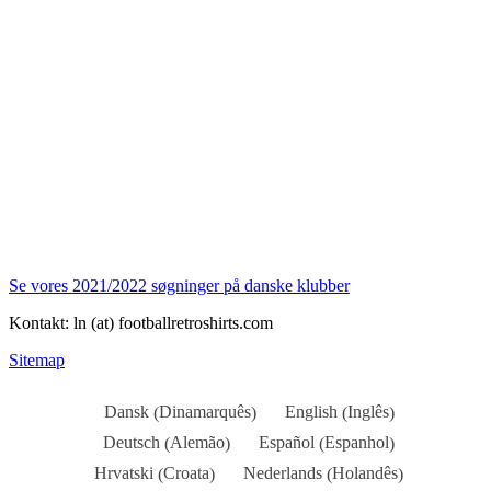
Se vores 2021/2022 søgninger på danske klubber
Kontakt: ln (at) footballretroshirts.com
Sitemap
Dinamarquês
Inglês
Dansk
English
(
)
(
)
Alemão
Espanhol
Deutsch
Español
(
)
(
)
Croata
Holandês
Hrvatski
Nederlands
(
)
(
)