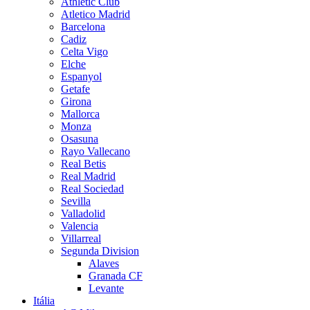
Athletic Club
Atletico Madrid
Barcelona
Cadiz
Celta Vigo
Elche
Espanyol
Getafe
Girona
Mallorca
Monza
Osasuna
Rayo Vallecano
Real Betis
Real Madrid
Real Sociedad
Sevilla
Valladolid
Valencia
Villarreal
Segunda Division
Alaves
Granada CF
Levante
Itália