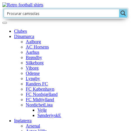
Clubes
Dinamarca
Aalborg
AC Horsens
Aarhus
Brøndby
Silkeborg
Viborg
Odense
Lyngby
Randers FC
FC København
FC Nordsjælland
FC Midtjylland
NordicbetLiga
Vejle
SønderjyskE
Inglaterra
Arsenal