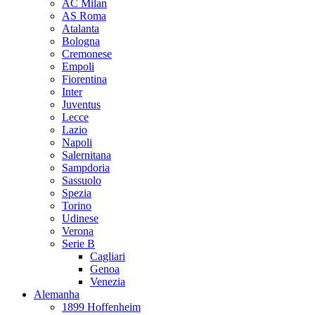
AC Milan
AS Roma
Atalanta
Bologna
Cremonese
Empoli
Fiorentina
Inter
Juventus
Lecce
Lazio
Napoli
Salernitana
Sampdoria
Sassuolo
Spezia
Torino
Udinese
Verona
Serie B
Cagliari
Genoa
Venezia
Alemanha
1899 Hoffenheim