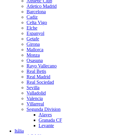
Athletic Club
Atletico Madrid
Barcelona
Cadiz
Celta Vigo
Elche
Espanyol
Getafe
Girona
Mallorca
Monza
Osasuna
Rayo Vallecano
Real Betis
Real Madrid
Real Sociedad
Sevilla
Valladolid
Valencia
Villarreal
Segunda Division
Alaves
Granada CF
Levante
Itália