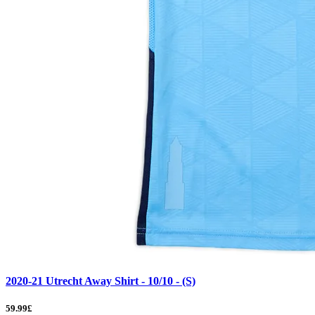
2020-21 Utrecht Away Shirt - 10/10 - (S)
59.99£