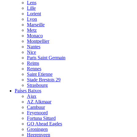
Lens
Lille
Lorient
Lyon
Marseille
Metz
Monaco
Montpellier
Nantes
Nice
Paris Saint Germain
Reims
Rennes
Saint Etienne
Stade Brestois 29
Strasbourg
Países Baixos
Ajax
AZ Alkmaar
Cambuur
Feyenoord
Fortuna Sittard
GO Ahead Eagles
Groningen
Heerenveen