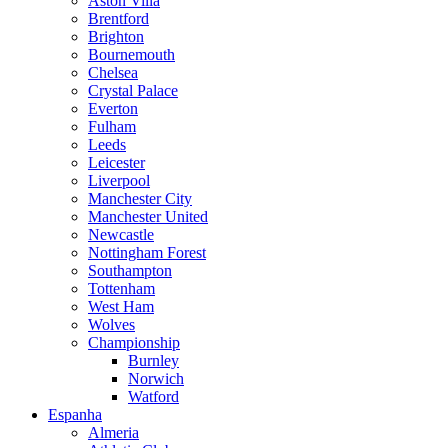
Aston Villa
Brentford
Brighton
Bournemouth
Chelsea
Crystal Palace
Everton
Fulham
Leeds
Leicester
Liverpool
Manchester City
Manchester United
Newcastle
Nottingham Forest
Southampton
Tottenham
West Ham
Wolves
Championship
Burnley
Norwich
Watford
Espanha
Almeria