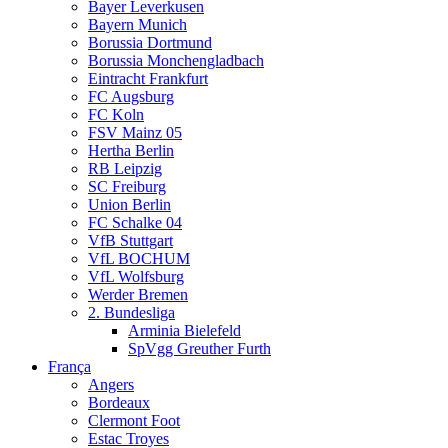
Bayer Leverkusen
Bayern Munich
Borussia Dortmund
Borussia Monchengladbach
Eintracht Frankfurt
FC Augsburg
FC Koln
FSV Mainz 05
Hertha Berlin
RB Leipzig
SC Freiburg
Union Berlin
FC Schalke 04
VfB Stuttgart
VfL BOCHUM
VfL Wolfsburg
Werder Bremen
2. Bundesliga
Arminia Bielefeld
SpVgg Greuther Furth
França
Angers
Bordeaux
Clermont Foot
Estac Troyes