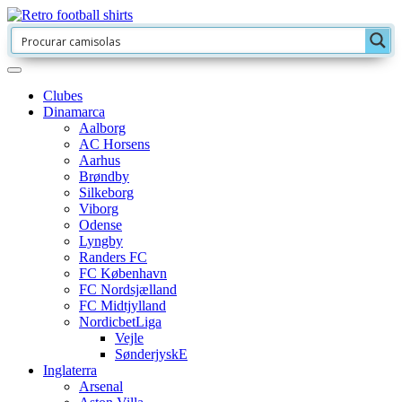
Clubes
Dinamarca
Aalborg
AC Horsens
Aarhus
Brøndby
Silkeborg
Viborg
Odense
Lyngby
Randers FC
FC København
FC Nordsjælland
FC Midtjylland
NordicbetLiga
Vejle
SønderjyskE
Inglaterra
Arsenal