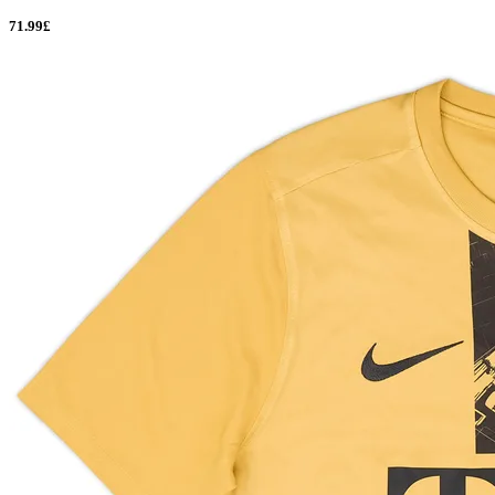
71.99£