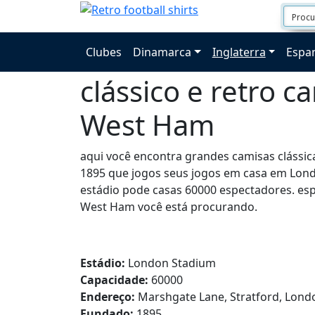
Clubes
Dinamarca
Inglaterra
Espa
clássico e retro c
West Ham
aqui você encontra grandes camisas clássi
1895 que jogos seus jogos em casa em Lond
estádio pode casas 60000 espectadores. es
West Ham você está procurando.
Estádio:
London Stadium
Capacidade:
60000
Endereço:
Marshgate Lane, Stratford, Lond
Fundado:
1895