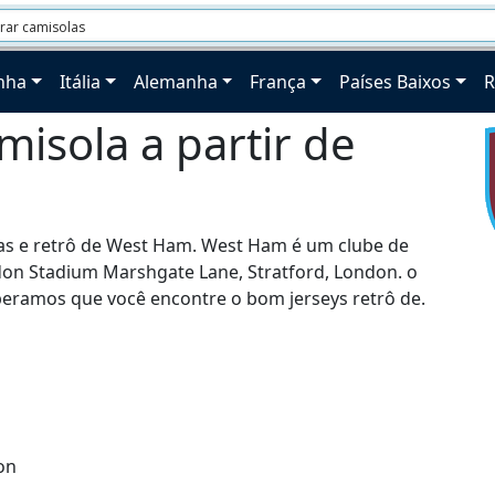
nha
Itália
Alemanha
França
Países Baixos
R
amisola a partir de
cas e retrô de West Ham. West Ham é um clube de
on Stadium Marshgate Lane, Stratford, London. o
peramos que você encontre o bom jerseys retrô de.
on