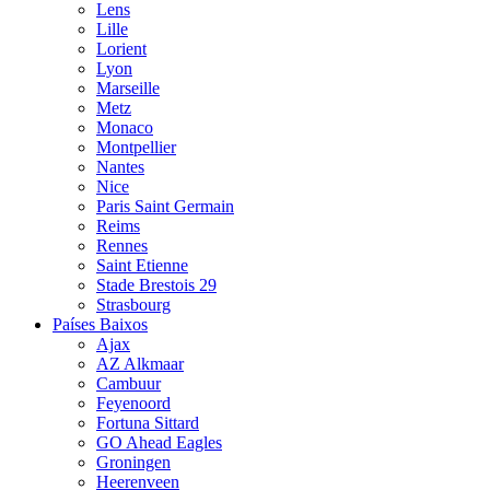
Lens
Lille
Lorient
Lyon
Marseille
Metz
Monaco
Montpellier
Nantes
Nice
Paris Saint Germain
Reims
Rennes
Saint Etienne
Stade Brestois 29
Strasbourg
Países Baixos
Ajax
AZ Alkmaar
Cambuur
Feyenoord
Fortuna Sittard
GO Ahead Eagles
Groningen
Heerenveen