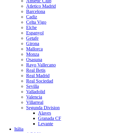
Athletic Club
Atletico Madrid
Barcelona
Cadiz
Celta Vigo
Elche
Espanyol
Getafe
Girona
Mallorca
Monza
Osasuna
Rayo Vallecano
Real Betis
Real Madrid
Real Sociedad
Sevilla
Valladolid
Valencia
Villarreal
Segunda Division
Alaves
Granada CF
Levante
Itália