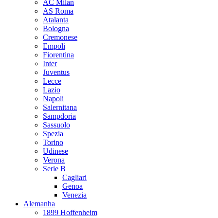
AC Milan
AS Roma
Atalanta
Bologna
Cremonese
Empoli
Fiorentina
Inter
Juventus
Lecce
Lazio
Napoli
Salernitana
Sampdoria
Sassuolo
Spezia
Torino
Udinese
Verona
Serie B
Cagliari
Genoa
Venezia
Alemanha
1899 Hoffenheim