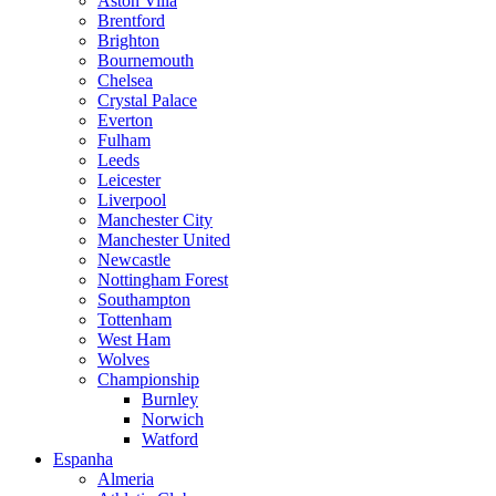
Aston Villa
Brentford
Brighton
Bournemouth
Chelsea
Crystal Palace
Everton
Fulham
Leeds
Leicester
Liverpool
Manchester City
Manchester United
Newcastle
Nottingham Forest
Southampton
Tottenham
West Ham
Wolves
Championship
Burnley
Norwich
Watford
Espanha
Almeria