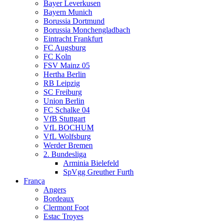
Bayer Leverkusen
Bayern Munich
Borussia Dortmund
Borussia Monchengladbach
Eintracht Frankfurt
FC Augsburg
FC Koln
FSV Mainz 05
Hertha Berlin
RB Leipzig
SC Freiburg
Union Berlin
FC Schalke 04
VfB Stuttgart
VfL BOCHUM
VfL Wolfsburg
Werder Bremen
2. Bundesliga
Arminia Bielefeld
SpVgg Greuther Furth
França
Angers
Bordeaux
Clermont Foot
Estac Troyes