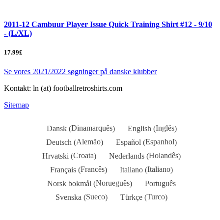
2011-12 Cambuur Player Issue Quick Training Shirt #12 - 9/10
- (L/XL)
17.99£
Se vores 2021/2022 søgninger på danske klubber
Kontakt: ln (at) footballretroshirts.com
Sitemap
Dinamarquês
Inglês
Dansk
English
(
)
(
)
Alemão
Espanhol
Deutsch
Español
(
)
(
)
Croata
Holandês
Hrvatski
Nederlands
(
)
(
)
Francês
Italiano
Français
Italiano
(
)
(
)
Norueguês
Norsk bokmål
Português
(
)
Sueco
Turco
Svenska
Türkçe
(
)
(
)