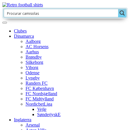
Clubes
Dinamarca
Aalborg
AC Horsens
Aarhus
Brøndby
Silkeborg
Viborg
Odense
Lyngby
Randers FC
FC København
FC Nordsjælland
FC Midtjylland
NordicbetLiga
Vejle
SønderjyskE
Inglaterra
Arsenal