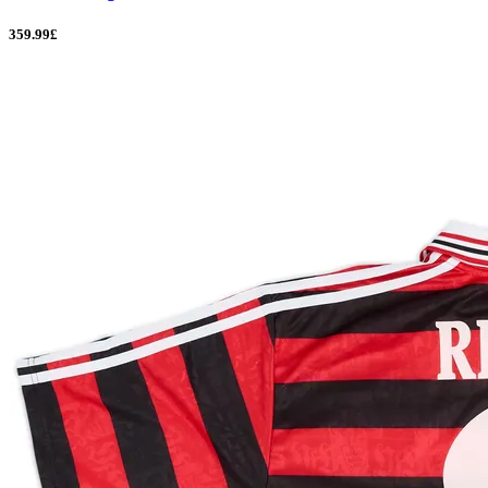
359.99£