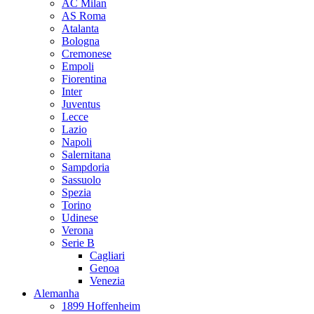
AC Milan
AS Roma
Atalanta
Bologna
Cremonese
Empoli
Fiorentina
Inter
Juventus
Lecce
Lazio
Napoli
Salernitana
Sampdoria
Sassuolo
Spezia
Torino
Udinese
Verona
Serie B
Cagliari
Genoa
Venezia
Alemanha
1899 Hoffenheim