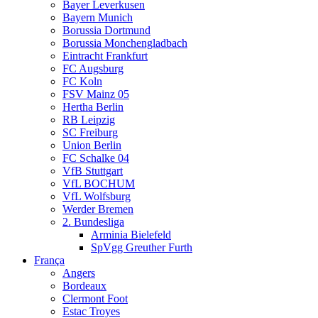
Bayer Leverkusen
Bayern Munich
Borussia Dortmund
Borussia Monchengladbach
Eintracht Frankfurt
FC Augsburg
FC Koln
FSV Mainz 05
Hertha Berlin
RB Leipzig
SC Freiburg
Union Berlin
FC Schalke 04
VfB Stuttgart
VfL BOCHUM
VfL Wolfsburg
Werder Bremen
2. Bundesliga
Arminia Bielefeld
SpVgg Greuther Furth
França
Angers
Bordeaux
Clermont Foot
Estac Troyes