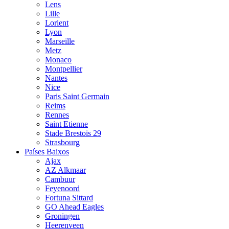
Lens
Lille
Lorient
Lyon
Marseille
Metz
Monaco
Montpellier
Nantes
Nice
Paris Saint Germain
Reims
Rennes
Saint Etienne
Stade Brestois 29
Strasbourg
Países Baixos
Ajax
AZ Alkmaar
Cambuur
Feyenoord
Fortuna Sittard
GO Ahead Eagles
Groningen
Heerenveen