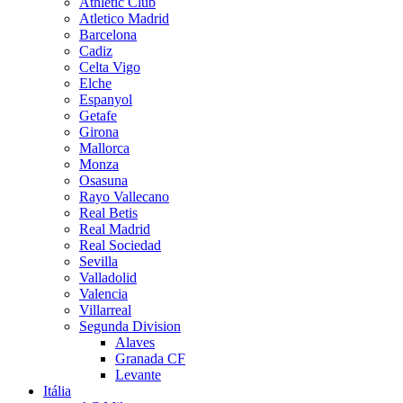
Athletic Club
Atletico Madrid
Barcelona
Cadiz
Celta Vigo
Elche
Espanyol
Getafe
Girona
Mallorca
Monza
Osasuna
Rayo Vallecano
Real Betis
Real Madrid
Real Sociedad
Sevilla
Valladolid
Valencia
Villarreal
Segunda Division
Alaves
Granada CF
Levante
Itália