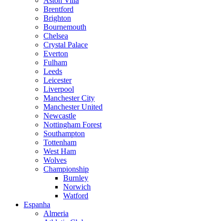
Aston Villa
Brentford
Brighton
Bournemouth
Chelsea
Crystal Palace
Everton
Fulham
Leeds
Leicester
Liverpool
Manchester City
Manchester United
Newcastle
Nottingham Forest
Southampton
Tottenham
West Ham
Wolves
Championship
Burnley
Norwich
Watford
Espanha
Almeria