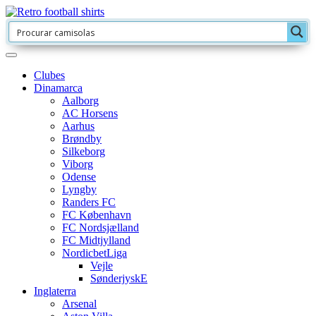
Clubes
Dinamarca
Aalborg
AC Horsens
Aarhus
Brøndby
Silkeborg
Viborg
Odense
Lyngby
Randers FC
FC København
FC Nordsjælland
FC Midtjylland
NordicbetLiga
Vejle
SønderjyskE
Inglaterra
Arsenal