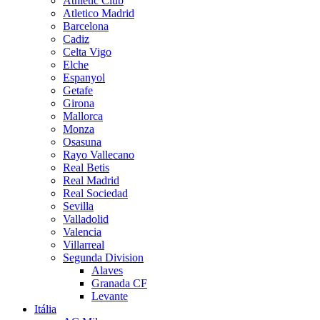
Athletic Club
Atletico Madrid
Barcelona
Cadiz
Celta Vigo
Elche
Espanyol
Getafe
Girona
Mallorca
Monza
Osasuna
Rayo Vallecano
Real Betis
Real Madrid
Real Sociedad
Sevilla
Valladolid
Valencia
Villarreal
Segunda Division
Alaves
Granada CF
Levante
Itália