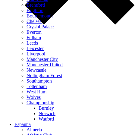
Brentford
Brighton
Bournemouth
Chelsea
Crystal Palace
Everton
Fulham
Leeds
Leicester
Liverpool
Manchester City
Manchester United
Newcastle
Nottingham Forest
Southampton
Tottenham
West Ham
Wolves
Championship
Burnley
Norwich
Watford
Espanha
Almeria