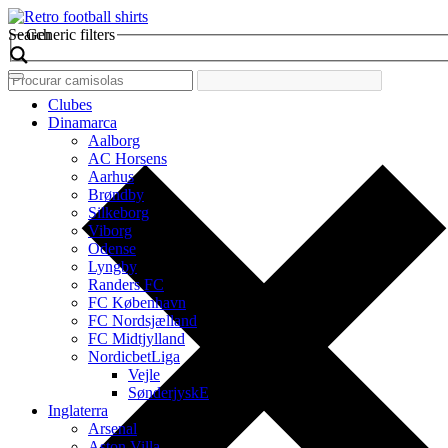
Search
Generic filters
Clubes
Dinamarca
Aalborg
AC Horsens
Aarhus
Brøndby
Silkeborg
Viborg
Odense
Lyngby
Randers FC
FC København
FC Nordsjælland
FC Midtjylland
NordicbetLiga
Vejle
SønderjyskE
Inglaterra
Arsenal
Aston Villa