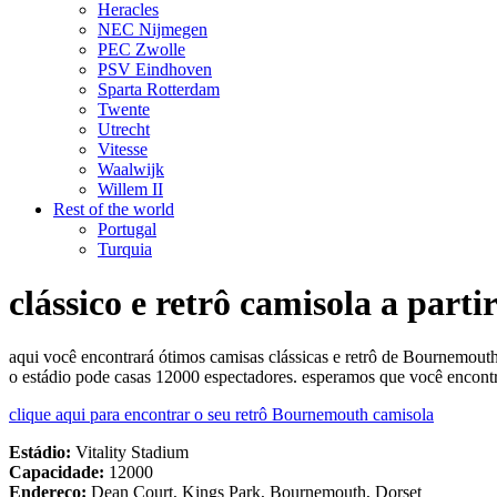
Heracles
NEC Nijmegen
PEC Zwolle
PSV Eindhoven
Sparta Rotterdam
Twente
Utrecht
Vitesse
Waalwijk
Willem II
Rest of the world
Portugal
Turquia
clássico e retrô camisola a par
aqui você encontrará ótimos camisas clássicas e retrô de Bournemou
o estádio pode casas 12000 espectadores. esperamos que você encont
clique aqui para encontrar o seu retrô Bournemouth camisola
Estádio:
Vitality Stadium
Capacidade:
12000
Endereço:
Dean Court, Kings Park, Bournemouth, Dorset