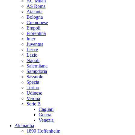
AC Milan
AS Roma
Atalanta
Bologna
Cremonese
Empoli
Fiorentina
Inter
Juventus
Lecce
Lazio
Napoli
Salernitana
Sampdoria
Sassuolo
Spezia
Torino
Udinese
Verona
Serie B
Cagliari
Genoa
Venezia
Alemanha
1899 Hoffenheim