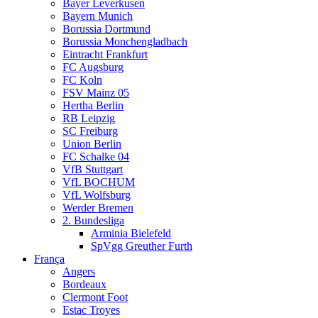
Bayer Leverkusen
Bayern Munich
Borussia Dortmund
Borussia Monchengladbach
Eintracht Frankfurt
FC Augsburg
FC Koln
FSV Mainz 05
Hertha Berlin
RB Leipzig
SC Freiburg
Union Berlin
FC Schalke 04
VfB Stuttgart
VfL BOCHUM
VfL Wolfsburg
Werder Bremen
2. Bundesliga
Arminia Bielefeld
SpVgg Greuther Furth
França
Angers
Bordeaux
Clermont Foot
Estac Troyes