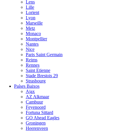
Lens
Lille
Lorient
Lyon
Marseille
Metz
Monaco
Montpellier
Nantes
Nice
Paris Saint Germain
Reims
Rennes
Saint Etienne
Stade Brestois 29
Strasbourg
Países Baixos
Ajax
AZ Alkmaar
Cambuur
Feyenoord
Fortuna Sittard
GO Ahead Eagles
Groningen
Heerenveen