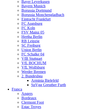
Bayer Leverkusen
Bayern Munich
Borussia Dortmund
Borussia Monchengladbach
Eintracht Frankfurt
FC Augsburg
FC Koln
FSV Mainz 05
Hertha Berlin
RB Leipzig
SC Freiburg
Union Berlin
FC Schalke 04
VfB Stuttgart
VfL BOCHUM
VfL Wolfsburg
Werder Bremen
2. Bundesliga
Arminia Bielefeld
SpVgg Greuther Furth
França
Angers
Bordeaux
Clermont Foot
Estac Troyes