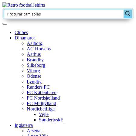
Clubes
Dinamarca
Aalborg
AC Horsens
Aarhus
Brøndby
Silkeborg
Viborg
Odense
Lyngby
Randers FC
FC København
FC Nordsjælland
FC Midtjylland
NordicbetLiga
Vejle
SønderjyskE
Inglaterra
Arsenal