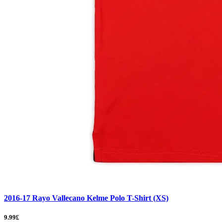
2016-17 Rayo Vallecano Kelme Polo T-Shirt (XS)
9.99£