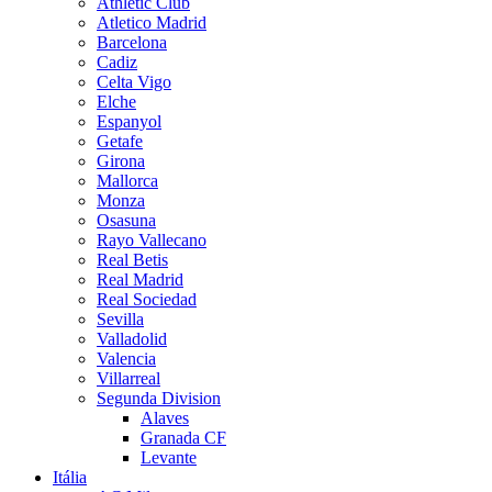
Athletic Club
Atletico Madrid
Barcelona
Cadiz
Celta Vigo
Elche
Espanyol
Getafe
Girona
Mallorca
Monza
Osasuna
Rayo Vallecano
Real Betis
Real Madrid
Real Sociedad
Sevilla
Valladolid
Valencia
Villarreal
Segunda Division
Alaves
Granada CF
Levante
Itália