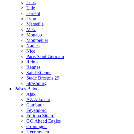
Lens
Lille
Lorient
Lyon
Marseille
Metz
Monaco
Montpellier
Nantes
Nice
Paris Saint Germain
Reims
Rennes
Saint Etienne
Stade Brestois 29
Strasbourg
Países Baixos
Ajax
AZ Alkmaar
Cambuur
Feyenoord
Fortuna Sittard
GO Ahead Eagles
Groningen
Heerenveen