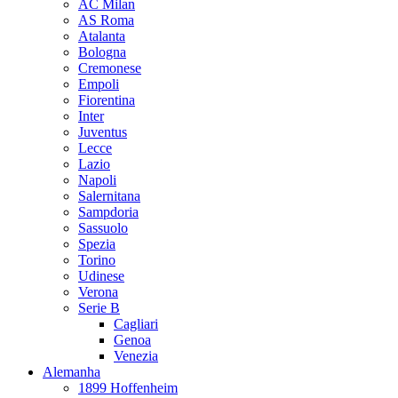
AC Milan
AS Roma
Atalanta
Bologna
Cremonese
Empoli
Fiorentina
Inter
Juventus
Lecce
Lazio
Napoli
Salernitana
Sampdoria
Sassuolo
Spezia
Torino
Udinese
Verona
Serie B
Cagliari
Genoa
Venezia
Alemanha
1899 Hoffenheim