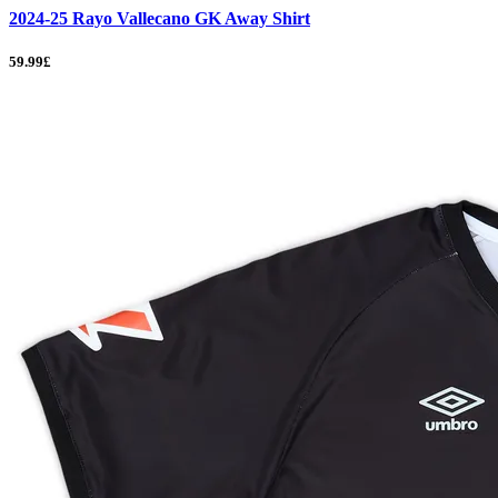
2024-25 Rayo Vallecano GK Away Shirt
59.99£