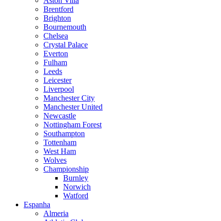
Aston Villa
Brentford
Brighton
Bournemouth
Chelsea
Crystal Palace
Everton
Fulham
Leeds
Leicester
Liverpool
Manchester City
Manchester United
Newcastle
Nottingham Forest
Southampton
Tottenham
West Ham
Wolves
Championship
Burnley
Norwich
Watford
Espanha
Almeria