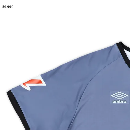
59.99£