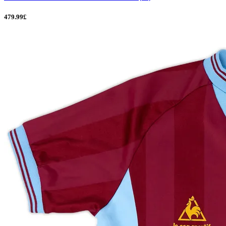
479.99£