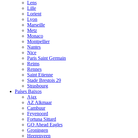
Lens
Lille
Lorient
Lyon
Marseille
Metz
Monaco
Montpellier
Nantes
Nice
Paris Saint Germain
Reims
Rennes
Saint Etienne
Stade Brestois 29
Strasbourg
Países Baixos
Ajax
AZ Alkmaar
Cambuur
Feyenoord
Fortuna Sittard
GO Ahead Eagles
Groningen
Heerenveen