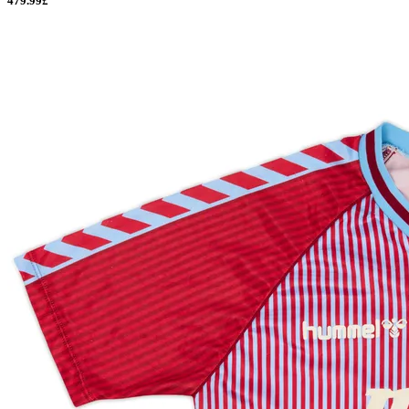
479.99£