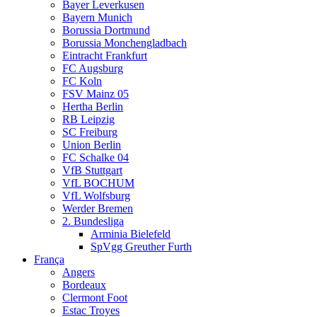
Bayer Leverkusen
Bayern Munich
Borussia Dortmund
Borussia Monchengladbach
Eintracht Frankfurt
FC Augsburg
FC Koln
FSV Mainz 05
Hertha Berlin
RB Leipzig
SC Freiburg
Union Berlin
FC Schalke 04
VfB Stuttgart
VfL BOCHUM
VfL Wolfsburg
Werder Bremen
2. Bundesliga
Arminia Bielefeld
SpVgg Greuther Furth
França
Angers
Bordeaux
Clermont Foot
Estac Troyes