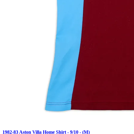
1982-83 Aston Villa Home Shirt - 9/10 - (M)