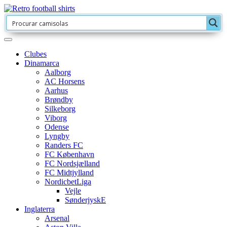
Clubes
Dinamarca
Aalborg
AC Horsens
Aarhus
Brøndby
Silkeborg
Viborg
Odense
Lyngby
Randers FC
FC København
FC Nordsjælland
FC Midtjylland
NordicbetLiga
Vejle
SønderjyskE
Inglaterra
Arsenal