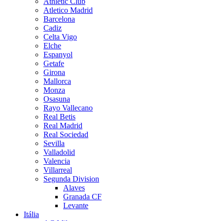
Athletic Club
Atletico Madrid
Barcelona
Cadiz
Celta Vigo
Elche
Espanyol
Getafe
Girona
Mallorca
Monza
Osasuna
Rayo Vallecano
Real Betis
Real Madrid
Real Sociedad
Sevilla
Valladolid
Valencia
Villarreal
Segunda Division
Alaves
Granada CF
Levante
Itália