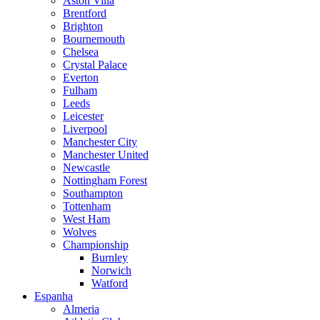
Aston Villa
Brentford
Brighton
Bournemouth
Chelsea
Crystal Palace
Everton
Fulham
Leeds
Leicester
Liverpool
Manchester City
Manchester United
Newcastle
Nottingham Forest
Southampton
Tottenham
West Ham
Wolves
Championship
Burnley
Norwich
Watford
Espanha
Almeria