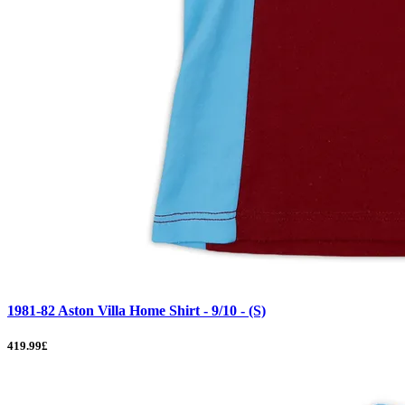
1981-82 Aston Villa Home Shirt - 9/10 - (S)
419.99£