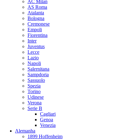
AC Milan
AS Roma
Atalanta
Bologna
Cremonese
Empoli
Fiorentina
Inter
Juventus
Lecce
Lazio
Napoli
Salernitana
Sampdoria
Sassuolo
Spezia
Torino
Udinese
Verona
Serie B
Cagliari
Genoa
Venezia
Alemanha
1899 Hoffenheim