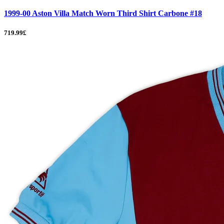
1999-00 Aston Villa Match Worn Third Shirt Carbone #18
719.99£