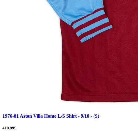
1976-81 Aston Villa Home L/S Shirt - 9/10 - (S)
419.99£