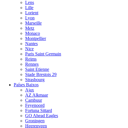
Lens
Lille
Lorient
Lyon
Marseille
Metz
Monaco
Montpellier
Nantes
Nice
Paris Saint Germain
Reims
Rennes
Saint Etienne
Stade Brestois 29
Strasbourg
Países Baixos
Ajax
AZ Alkmaar
Cambuur
Feyenoord
Fortuna Sittard
GO Ahead Eagles
Groningen
Heerenveen