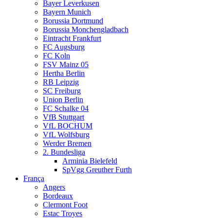
Bayer Leverkusen
Bayern Munich
Borussia Dortmund
Borussia Monchengladbach
Eintracht Frankfurt
FC Augsburg
FC Koln
FSV Mainz 05
Hertha Berlin
RB Leipzig
SC Freiburg
Union Berlin
FC Schalke 04
VfB Stuttgart
VfL BOCHUM
VfL Wolfsburg
Werder Bremen
2. Bundesliga
Arminia Bielefeld
SpVgg Greuther Furth
França
Angers
Bordeaux
Clermont Foot
Estac Troyes