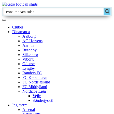
Clubes
Dinamarca
Aalborg
AC Horsens
Aarhus
Brøndby
Silkeborg
Viborg
Odense
Lyngby
Randers FC
FC København
FC Nordsjælland
FC Midtjylland
NordicbetLiga
Vejle
SønderjyskE
Inglaterra
Arsenal