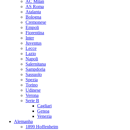
AC Milan
AS Roma
Atalanta
Bologna
Cremonese
Empoli
Fiorentina
Inter
Juventus
Lecce
Lazio
Napoli
Salernitana
Sampdoria
Sassuolo
Spezia
Torino
Udinese
Verona
Serie B
Cagliari
Genoa
Venezia
Alemanha
1899 Hoffenheim