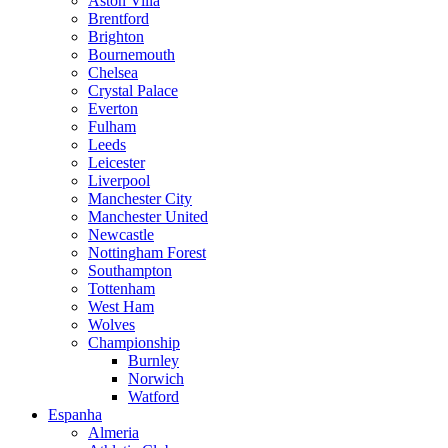
Aston Villa
Brentford
Brighton
Bournemouth
Chelsea
Crystal Palace
Everton
Fulham
Leeds
Leicester
Liverpool
Manchester City
Manchester United
Newcastle
Nottingham Forest
Southampton
Tottenham
West Ham
Wolves
Championship
Burnley
Norwich
Watford
Espanha
Almeria