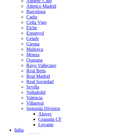
Athletic Club
Atletico Madrid
Barcelona
Cadiz
Celta Vigo
Elche
Espanyol
Getafe
Girona
Mallorca
Monza
Osasuna
Rayo Vallecano
Real Betis
Real Madrid
Real Sociedad
Sevilla
Valladolid
Valencia
Villarreal
Segunda Division
Alaves
Granada CF
Levante
Itália