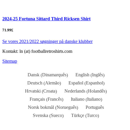
2024-25 Fortuna Sittard Third Ricksen Shirt
71.99£
Se vores 2021/2022 søgninger på danske klubber
Kontakt: ln (at) footballretroshirts.com
Sitemap
Dinamarquês
Inglês
Dansk
English
(
)
(
)
Alemão
Espanhol
Deutsch
Español
(
)
(
)
Croata
Holandês
Hrvatski
Nederlands
(
)
(
)
Francês
Italiano
Français
Italiano
(
)
(
)
Norueguês
Norsk bokmål
Português
(
)
Sueco
Turco
Svenska
Türkçe
(
)
(
)