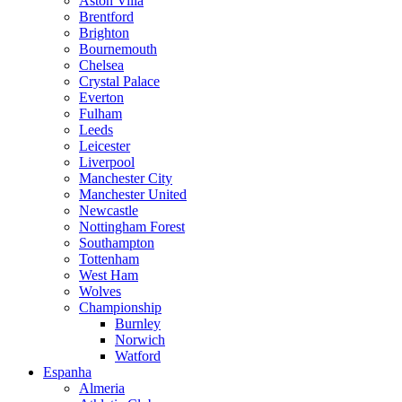
Aston Villa
Brentford
Brighton
Bournemouth
Chelsea
Crystal Palace
Everton
Fulham
Leeds
Leicester
Liverpool
Manchester City
Manchester United
Newcastle
Nottingham Forest
Southampton
Tottenham
West Ham
Wolves
Championship
Burnley
Norwich
Watford
Espanha
Almeria