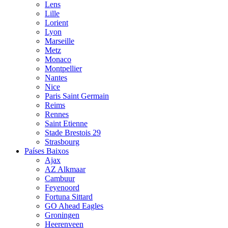
Lens
Lille
Lorient
Lyon
Marseille
Metz
Monaco
Montpellier
Nantes
Nice
Paris Saint Germain
Reims
Rennes
Saint Etienne
Stade Brestois 29
Strasbourg
Países Baixos
Ajax
AZ Alkmaar
Cambuur
Feyenoord
Fortuna Sittard
GO Ahead Eagles
Groningen
Heerenveen