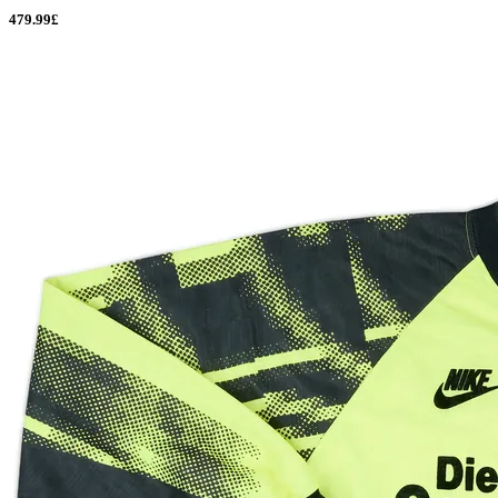
479.99£