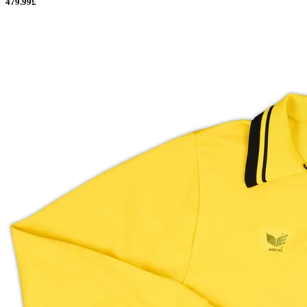
479.99£