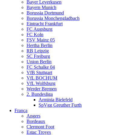
Bayer Leverkusen
Bayern Munich
Borussia Dortmund
Borussia Monchengladbach
Eintracht Frankfurt
FC Augsburg
FC Koln
FSV Mainz 05
Hertha Berlin
RB Leipzig
SC Freiburg
Union Berlin
FC Schalke 04
VfB Stuttgart
VfL BOCHUM
VfL Wolfsburg
Werder Bremen
2. Bundesliga
Arminia Bielefeld
SpVgg Greuther Furth
França
Angers
Bordeaux
Clermont Foot
Estac Troyes