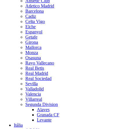
Athletic Club
Atletico Madrid
Barcelona
Cadiz
Celta Vigo
Elche
Espanyol
Getafe
Girona
Mallorca
Monza
Osasuna
Rayo Vallecano
Real Betis
Real Madrid
Real Sociedad
Sevilla
Valladolid
Valencia
Villarreal
Segunda Division
Alaves
Granada CF
Levante
Itália