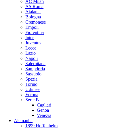
AC Milan
AS Roma
Atalanta
Bologna
Cremonese
Empoli
Fiorentina
Inter
Juventus
Lecce
Lazio
Napoli
Salernitana
Sampdoria
Sassuolo
Spezia
Torino
Udinese
Verona
Serie B
Cagliari
Genoa
Venezia
Alemanha
1899 Hoffenheim