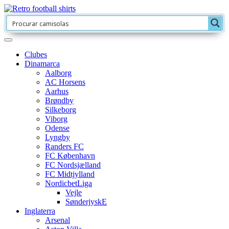
Clubes
Dinamarca
Aalborg
AC Horsens
Aarhus
Brøndby
Silkeborg
Viborg
Odense
Lyngby
Randers FC
FC København
FC Nordsjælland
FC Midtjylland
NordicbetLiga
Vejle
SønderjyskE
Inglaterra
Arsenal