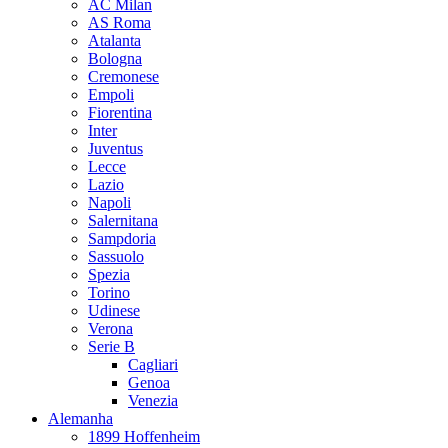
AC Milan
AS Roma
Atalanta
Bologna
Cremonese
Empoli
Fiorentina
Inter
Juventus
Lecce
Lazio
Napoli
Salernitana
Sampdoria
Sassuolo
Spezia
Torino
Udinese
Verona
Serie B
Cagliari
Genoa
Venezia
Alemanha
1899 Hoffenheim