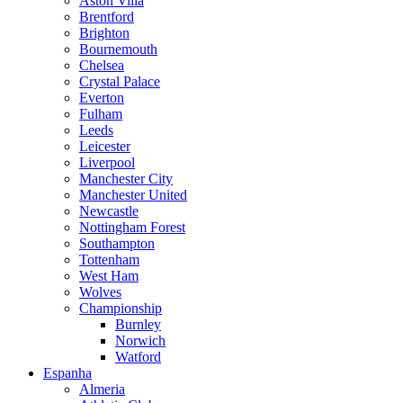
Aston Villa
Brentford
Brighton
Bournemouth
Chelsea
Crystal Palace
Everton
Fulham
Leeds
Leicester
Liverpool
Manchester City
Manchester United
Newcastle
Nottingham Forest
Southampton
Tottenham
West Ham
Wolves
Championship
Burnley
Norwich
Watford
Espanha
Almeria