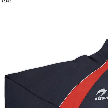
95.99£