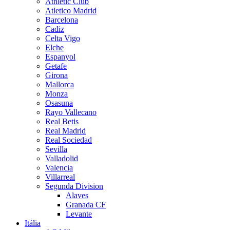
Athletic Club
Atletico Madrid
Barcelona
Cadiz
Celta Vigo
Elche
Espanyol
Getafe
Girona
Mallorca
Monza
Osasuna
Rayo Vallecano
Real Betis
Real Madrid
Real Sociedad
Sevilla
Valladolid
Valencia
Villarreal
Segunda Division
Alaves
Granada CF
Levante
Itália