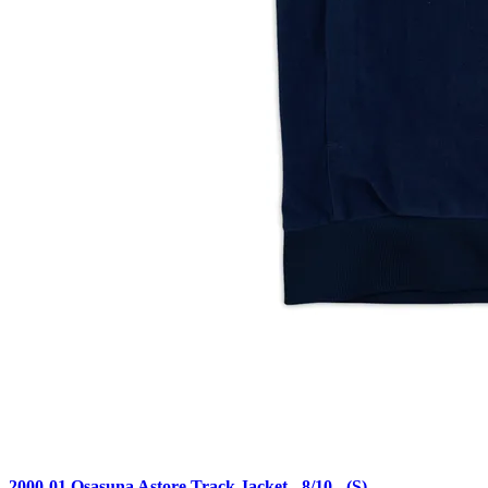
2000-01 Osasuna Astore Track Jacket - 8/10 - (S)