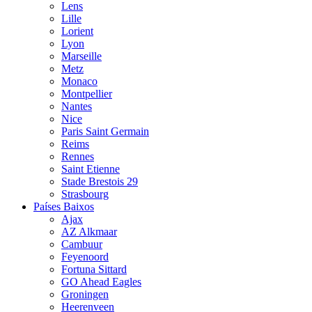
Lens
Lille
Lorient
Lyon
Marseille
Metz
Monaco
Montpellier
Nantes
Nice
Paris Saint Germain
Reims
Rennes
Saint Etienne
Stade Brestois 29
Strasbourg
Países Baixos
Ajax
AZ Alkmaar
Cambuur
Feyenoord
Fortuna Sittard
GO Ahead Eagles
Groningen
Heerenveen