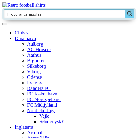
Clubes
Dinamarca
Aalborg
AC Horsens
Aarhus
Brøndby
Silkeborg
Viborg
Odense
Lyngby
Randers FC
FC København
FC Nordsjælland
FC Midtjylland
NordicbetLiga
Vejle
SønderjyskE
Inglaterra
Arsenal