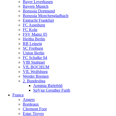
Bayer Leverkusen
Bayern Munich
Borussia Dortmund
Borussia Monchengladbach
Eintracht Frankfurt
FC Augsburg
FC Koln
FSV Mainz 05
Hertha Berlin
RB Leipzig
SC Freiburg
Union Berlin
FC Schalke 04
VfB Stuttgart
VfL BOCHUM
VfL Wolfsburg
Werder Bremen
2. Bundesliga
Arminia Bielefeld
SpVgg Greuther Furth
França
Angers
Bordeaux
Clermont Foot
Estac Troyes