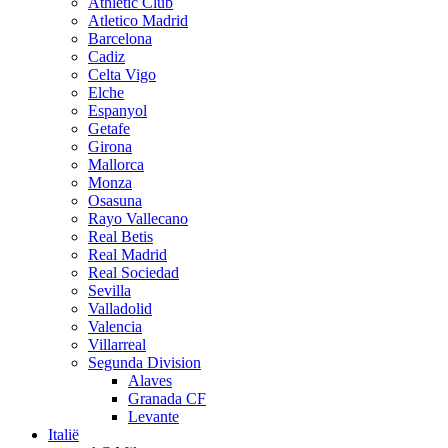
Athletic Club
Atletico Madrid
Barcelona
Cadiz
Celta Vigo
Elche
Espanyol
Getafe
Girona
Mallorca
Monza
Osasuna
Rayo Vallecano
Real Betis
Real Madrid
Real Sociedad
Sevilla
Valladolid
Valencia
Villarreal
Segunda Division
Alaves
Granada CF
Levante
Italië