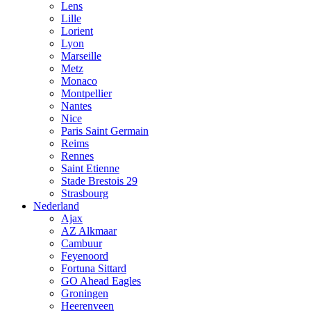
Lens
Lille
Lorient
Lyon
Marseille
Metz
Monaco
Montpellier
Nantes
Nice
Paris Saint Germain
Reims
Rennes
Saint Etienne
Stade Brestois 29
Strasbourg
Nederland
Ajax
AZ Alkmaar
Cambuur
Feyenoord
Fortuna Sittard
GO Ahead Eagles
Groningen
Heerenveen