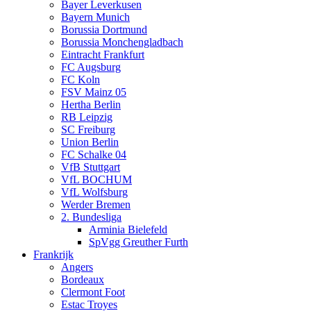
Bayer Leverkusen
Bayern Munich
Borussia Dortmund
Borussia Monchengladbach
Eintracht Frankfurt
FC Augsburg
FC Koln
FSV Mainz 05
Hertha Berlin
RB Leipzig
SC Freiburg
Union Berlin
FC Schalke 04
VfB Stuttgart
VfL BOCHUM
VfL Wolfsburg
Werder Bremen
2. Bundesliga
Arminia Bielefeld
SpVgg Greuther Furth
Frankrijk
Angers
Bordeaux
Clermont Foot
Estac Troyes