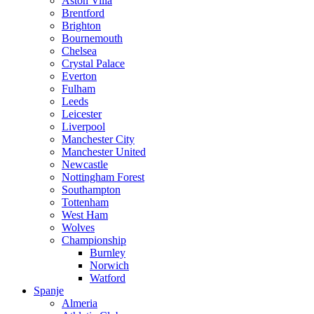
Aston Villa
Brentford
Brighton
Bournemouth
Chelsea
Crystal Palace
Everton
Fulham
Leeds
Leicester
Liverpool
Manchester City
Manchester United
Newcastle
Nottingham Forest
Southampton
Tottenham
West Ham
Wolves
Championship
Burnley
Norwich
Watford
Spanje
Almeria