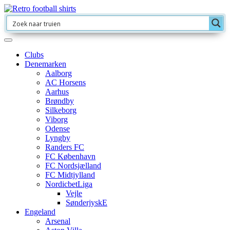
Clubs
Denemarken
Aalborg
AC Horsens
Aarhus
Brøndby
Silkeborg
Viborg
Odense
Lyngby
Randers FC
FC København
FC Nordsjælland
FC Midtjylland
NordicbetLiga
Vejle
SønderjyskE
Engeland
Arsenal