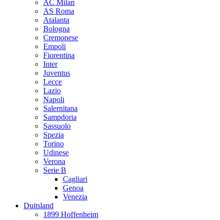
AC Milan
AS Roma
Atalanta
Bologna
Cremonese
Empoli
Fiorentina
Inter
Juventus
Lecce
Lazio
Napoli
Salernitana
Sampdoria
Sassuolo
Spezia
Torino
Udinese
Verona
Serie B
Cagliari
Genoa
Venezia
Duitsland
1899 Hoffenheim