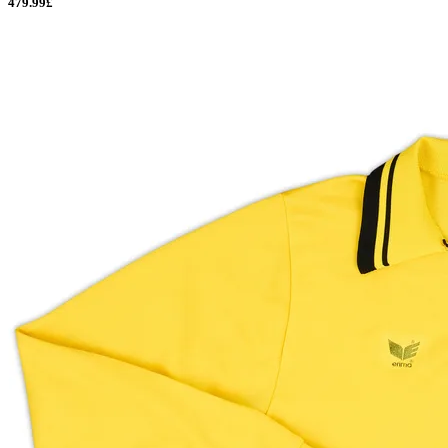
479.99£