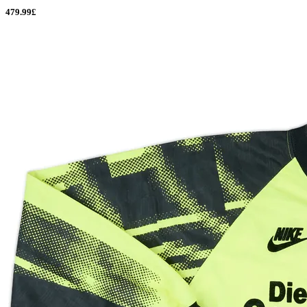
479.99£