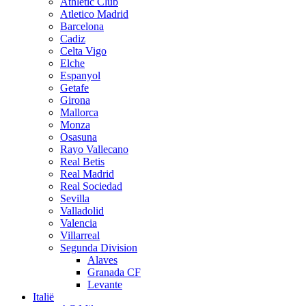
Athletic Club
Atletico Madrid
Barcelona
Cadiz
Celta Vigo
Elche
Espanyol
Getafe
Girona
Mallorca
Monza
Osasuna
Rayo Vallecano
Real Betis
Real Madrid
Real Sociedad
Sevilla
Valladolid
Valencia
Villarreal
Segunda Division
Alaves
Granada CF
Levante
Italië