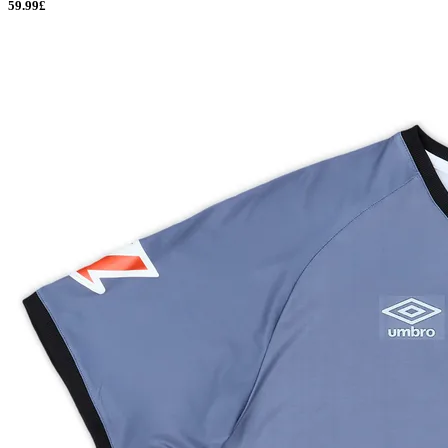
59.99£