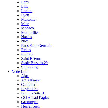
Lens
Lille
Lorient
Lyon
Marseille
Metz
Monaco
Montpellier
Nantes
Nice
Paris Saint Germain
Reims
Rennes
Saint Etienne
Stade Brestois 29
Strasbourg
Nederland
Ajax
AZ Alkmaar
Cambuur
Feyenoord
Fortuna Sittard
GO Ahead Eagles
Groningen
Heerenveen