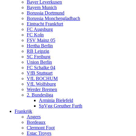
Bayer Leverkusen
Bayern Munich
Borussia Dortmund
Borussia Monchengladbach
Eintracht Frankfurt
FC Augsburg
FC Koln
FSV Mainz 05
Hertha Berlin
RB Leipzig
SC Freiburg
Union Berlin
FC Schalke 04
VfB Stuttgart
VfL BOCHUM
VfL Wolfsburg
Werder Bremen
2. Bundesliga
Arminia Bielefeld
SpVgg Greuther Furth
Frankrijk
Angers
Bordeaux
Clermont Foot
Estac Troyes