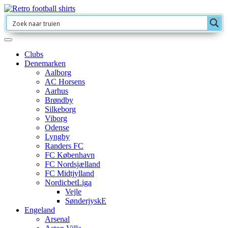
Clubs
Denemarken
Aalborg
AC Horsens
Aarhus
Brøndby
Silkeborg
Viborg
Odense
Lyngby
Randers FC
FC København
FC Nordsjælland
FC Midtjylland
NordicbetLiga
Vejle
SønderjyskE
Engeland
Arsenal