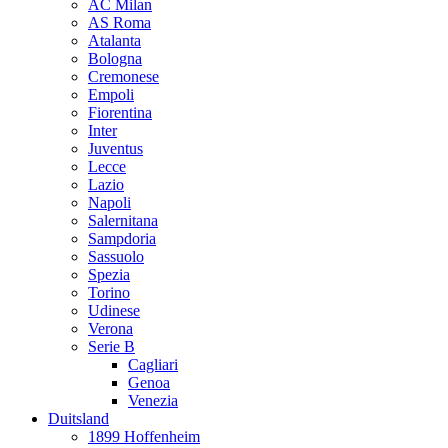
AC Milan
AS Roma
Atalanta
Bologna
Cremonese
Empoli
Fiorentina
Inter
Juventus
Lecce
Lazio
Napoli
Salernitana
Sampdoria
Sassuolo
Spezia
Torino
Udinese
Verona
Serie B
Cagliari
Genoa
Venezia
Duitsland
1899 Hoffenheim