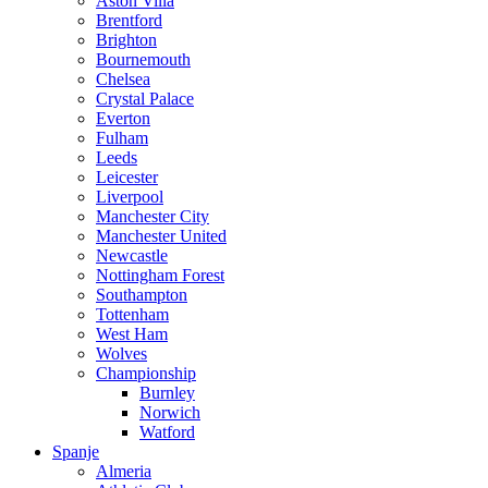
Aston Villa
Brentford
Brighton
Bournemouth
Chelsea
Crystal Palace
Everton
Fulham
Leeds
Leicester
Liverpool
Manchester City
Manchester United
Newcastle
Nottingham Forest
Southampton
Tottenham
West Ham
Wolves
Championship
Burnley
Norwich
Watford
Spanje
Almeria