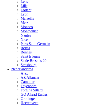
Lens
Lille
Lorient
Lyon
Marseille
Metz
Monaco
Montpellier
Nantes
Nice
Paris Saint Germain
Reims
Rennes
Saint Etienne
Stade Brestois 29
Strasbourg
Nederländerna
Ajax
AZ Alkmaar
Cambuur
Feyenoord
Fortuna Sittard
GO Ahead Eagles
Groningen
Heerenveen