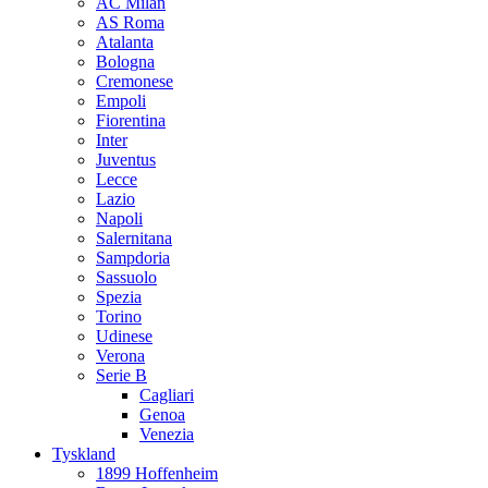
AC Milan
AS Roma
Atalanta
Bologna
Cremonese
Empoli
Fiorentina
Inter
Juventus
Lecce
Lazio
Napoli
Salernitana
Sampdoria
Sassuolo
Spezia
Torino
Udinese
Verona
Serie B
Cagliari
Genoa
Venezia
Tyskland
1899 Hoffenheim