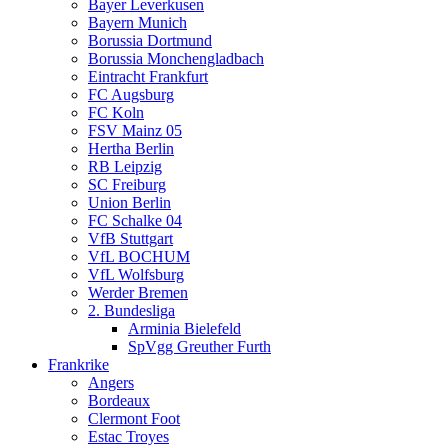
Bayer Leverkusen
Bayern Munich
Borussia Dortmund
Borussia Monchengladbach
Eintracht Frankfurt
FC Augsburg
FC Koln
FSV Mainz 05
Hertha Berlin
RB Leipzig
SC Freiburg
Union Berlin
FC Schalke 04
VfB Stuttgart
VfL BOCHUM
VfL Wolfsburg
Werder Bremen
2. Bundesliga
Arminia Bielefeld
SpVgg Greuther Furth
Frankrike
Angers
Bordeaux
Clermont Foot
Estac Troyes