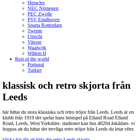
Heracles
NEC Nijmegen
PEC Zwolle
PSV Eindhoven
Sparta Rotterdam
Twente
Utrecht
Vitesse
Waalwijk
Willem II
Rest of the world
Portugal
Turkiet
klassisk och retro skjorta från
Leeds
här hittar du stora klassiska och retro tröjor från Leeds. Leeds är en
klubb från 1919 det spelar hans hemspel på Elland Road Elland
Road, Leeds, West Yorkshire. stadionet kan hus 40204 åskådare. vi
hoppas att du hittar det trevliga retro tröjor från Leeds du letar efter.
klicka här för att hitta din retro Leeds skjorta