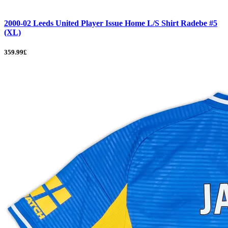
2000-02 Leeds United Player Issue Home L/S Shirt Radebe #5
(XL)
359.99£