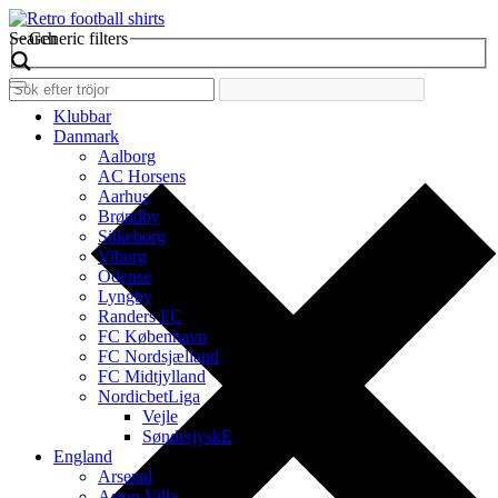
Search
Generic filters
Klubbar
Danmark
Aalborg
AC Horsens
Aarhus
Brøndby
Silkeborg
Viborg
Odense
Lyngby
Randers FC
FC København
FC Nordsjælland
FC Midtjylland
NordicbetLiga
Vejle
SønderjyskE
England
Arsenal
Aston Villa