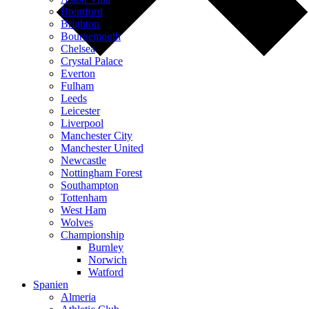
Brentford
Brighton
Bournemouth
Chelsea
Crystal Palace
Everton
Fulham
Leeds
Leicester
Liverpool
Manchester City
Manchester United
Newcastle
Nottingham Forest
Southampton
Tottenham
West Ham
Wolves
Championship
Burnley
Norwich
Watford
Spanien
Almeria