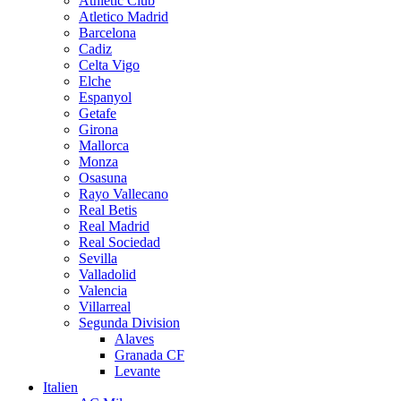
Athletic Club
Atletico Madrid
Barcelona
Cadiz
Celta Vigo
Elche
Espanyol
Getafe
Girona
Mallorca
Monza
Osasuna
Rayo Vallecano
Real Betis
Real Madrid
Real Sociedad
Sevilla
Valladolid
Valencia
Villarreal
Segunda Division
Alaves
Granada CF
Levante
Italien