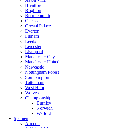
Aston Villa
Brentford
Brighton
Bournemouth
Chelsea
Crystal Palace
Everton
Fulham
Leeds
Leicester
Liverpool
Manchester City
Manchester United
Newcastle
Nottingham Forest
Southampton
Tottenham
West Ham
Wolves
Championship
Burnley
Norwich
Watford
Spanien
Almeria