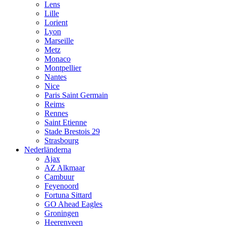
Lens
Lille
Lorient
Lyon
Marseille
Metz
Monaco
Montpellier
Nantes
Nice
Paris Saint Germain
Reims
Rennes
Saint Etienne
Stade Brestois 29
Strasbourg
Nederländerna
Ajax
AZ Alkmaar
Cambuur
Feyenoord
Fortuna Sittard
GO Ahead Eagles
Groningen
Heerenveen