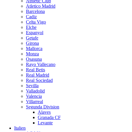
Athletic Club
Atletico Madrid
Barcelona
Cadiz
Celta Vigo
Elche
Espanyol
Getafe
Girona
Mallorca
Monza
Osasuna
Rayo Vallecano
Real Betis
Real Madrid
Real Sociedad
Sevilla
Valladolid
Valencia
Villarreal
Segunda Division
Alaves
Granada CF
Levante
Italien