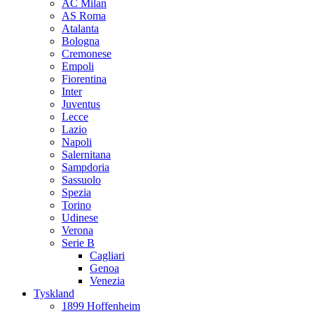
AC Milan
AS Roma
Atalanta
Bologna
Cremonese
Empoli
Fiorentina
Inter
Juventus
Lecce
Lazio
Napoli
Salernitana
Sampdoria
Sassuolo
Spezia
Torino
Udinese
Verona
Serie B
Cagliari
Genoa
Venezia
Tyskland
1899 Hoffenheim