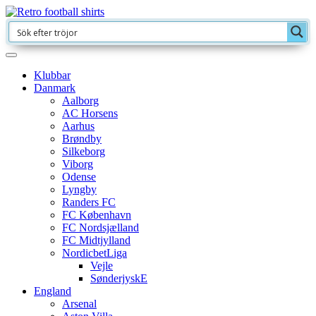
Klubbar
Danmark
Aalborg
AC Horsens
Aarhus
Brøndby
Silkeborg
Viborg
Odense
Lyngby
Randers FC
FC København
FC Nordsjælland
FC Midtjylland
NordicbetLiga
Vejle
SønderjyskE
England
Arsenal