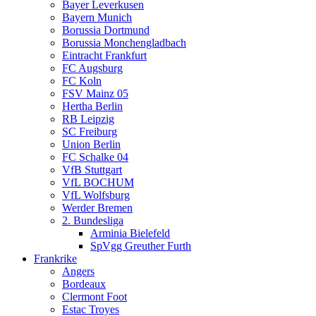
Bayer Leverkusen
Bayern Munich
Borussia Dortmund
Borussia Monchengladbach
Eintracht Frankfurt
FC Augsburg
FC Koln
FSV Mainz 05
Hertha Berlin
RB Leipzig
SC Freiburg
Union Berlin
FC Schalke 04
VfB Stuttgart
VfL BOCHUM
VfL Wolfsburg
Werder Bremen
2. Bundesliga
Arminia Bielefeld
SpVgg Greuther Furth
Frankrike
Angers
Bordeaux
Clermont Foot
Estac Troyes