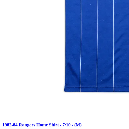
1982-84 Rangers Home Shirt - 7/10 - (M)