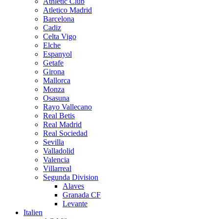
Athletic Club
Atletico Madrid
Barcelona
Cadiz
Celta Vigo
Elche
Espanyol
Getafe
Girona
Mallorca
Monza
Osasuna
Rayo Vallecano
Real Betis
Real Madrid
Real Sociedad
Sevilla
Valladolid
Valencia
Villarreal
Segunda Division
Alaves
Granada CF
Levante
Italien