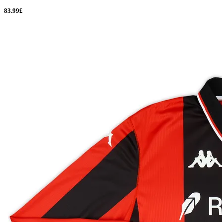
83.99£