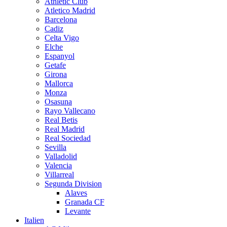
Athletic Club
Atletico Madrid
Barcelona
Cadiz
Celta Vigo
Elche
Espanyol
Getafe
Girona
Mallorca
Monza
Osasuna
Rayo Vallecano
Real Betis
Real Madrid
Real Sociedad
Sevilla
Valladolid
Valencia
Villarreal
Segunda Division
Alaves
Granada CF
Levante
Italien