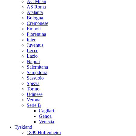
AC Milan
AS Roma
Atalanta
Bologna
Cremonese
Empoli
Fiorentina
Inter
Juventus
Lecce
Lazio
Napoli
Salernitana
Sampdoria
Sassuolo
Spezia
Torino
Udinese
Verona
Serie B
Cagliari
Genoa
Venezia
Tyskland
1899 Hoffenheim