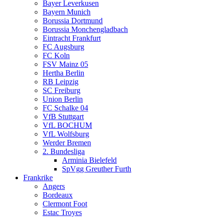
Bayer Leverkusen
Bayern Munich
Borussia Dortmund
Borussia Monchengladbach
Eintracht Frankfurt
FC Augsburg
FC Koln
FSV Mainz 05
Hertha Berlin
RB Leipzig
SC Freiburg
Union Berlin
FC Schalke 04
VfB Stuttgart
VfL BOCHUM
VfL Wolfsburg
Werder Bremen
2. Bundesliga
Arminia Bielefeld
SpVgg Greuther Furth
Frankrike
Angers
Bordeaux
Clermont Foot
Estac Troyes