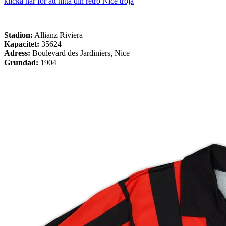
klicka här för att hitta din retro Nice tröja
Stadion:
Allianz Riviera
Kapacitet:
35624
Adress:
Boulevard des Jardiniers, Nice
Grundad:
1904