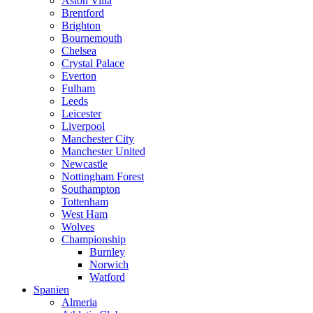
Aston Villa
Brentford
Brighton
Bournemouth
Chelsea
Crystal Palace
Everton
Fulham
Leeds
Leicester
Liverpool
Manchester City
Manchester United
Newcastle
Nottingham Forest
Southampton
Tottenham
West Ham
Wolves
Championship
Burnley
Norwich
Watford
Spanien
Almeria