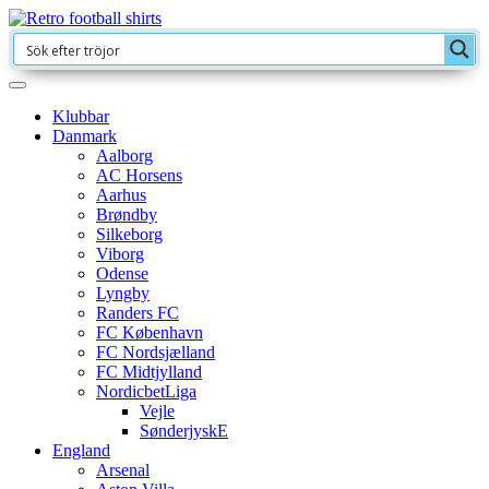
Klubbar
Danmark
Aalborg
AC Horsens
Aarhus
Brøndby
Silkeborg
Viborg
Odense
Lyngby
Randers FC
FC København
FC Nordsjælland
FC Midtjylland
NordicbetLiga
Vejle
SønderjyskE
England
Arsenal