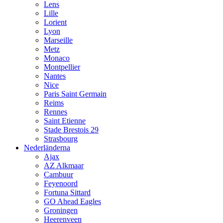
Lens
Lille
Lorient
Lyon
Marseille
Metz
Monaco
Montpellier
Nantes
Nice
Paris Saint Germain
Reims
Rennes
Saint Etienne
Stade Brestois 29
Strasbourg
Nederländerna
Ajax
AZ Alkmaar
Cambuur
Feyenoord
Fortuna Sittard
GO Ahead Eagles
Groningen
Heerenveen