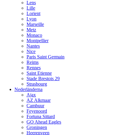
Lens
Lille
Lorient
Lyon
Marseille
Metz
Monaco
Montpellier
Nantes
Nice
Paris Saint Germain
Reims
Rennes
Saint Etienne
Stade Brestois 29
Strasbourg
Nederländerna
Ajax
AZ Alkmaar
Cambuur
Feyenoord
Fortuna Sittard
GO Ahead Eagles
Groningen
Heerenveen