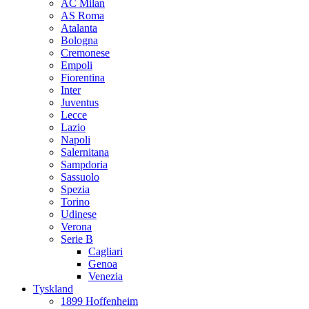
AC Milan
AS Roma
Atalanta
Bologna
Cremonese
Empoli
Fiorentina
Inter
Juventus
Lecce
Lazio
Napoli
Salernitana
Sampdoria
Sassuolo
Spezia
Torino
Udinese
Verona
Serie B
Cagliari
Genoa
Venezia
Tyskland
1899 Hoffenheim