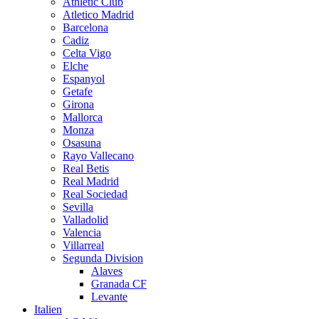
Athletic Club
Atletico Madrid
Barcelona
Cadiz
Celta Vigo
Elche
Espanyol
Getafe
Girona
Mallorca
Monza
Osasuna
Rayo Vallecano
Real Betis
Real Madrid
Real Sociedad
Sevilla
Valladolid
Valencia
Villarreal
Segunda Division
Alaves
Granada CF
Levante
Italien