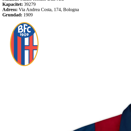
Kapacitet:
39279
Adress:
Via Andrea Costa, 174, Bologna
Grundad:
1909