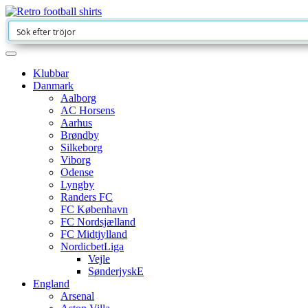
Klubbar
Danmark
Aalborg
AC Horsens
Aarhus
Brøndby
Silkeborg
Viborg
Odense
Lyngby
Randers FC
FC København
FC Nordsjælland
FC Midtjylland
NordicbetLiga
Vejle
SønderjyskE
England
Arsenal