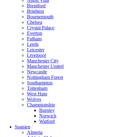
Aston Villa
Brentford
Brighton
Bournemouth
Chelsea
Crystal Palace
Everton
Fulham
Leeds
Leicester
Liverpool
Manchester City
Manchester United
Newcastle
Nottingham Forest
Southampton
Tottenham
West Ham
Wolves
Championship
Burnley
Norwich
Watford
Spanien
Almeria