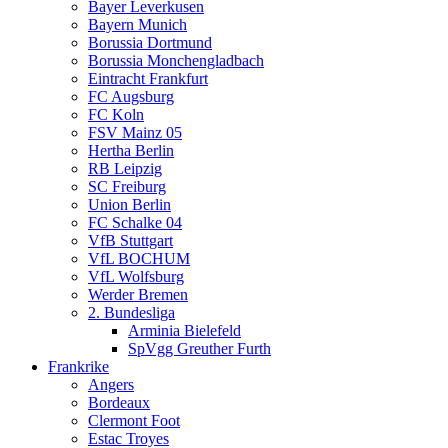
Bayer Leverkusen
Bayern Munich
Borussia Dortmund
Borussia Monchengladbach
Eintracht Frankfurt
FC Augsburg
FC Koln
FSV Mainz 05
Hertha Berlin
RB Leipzig
SC Freiburg
Union Berlin
FC Schalke 04
VfB Stuttgart
VfL BOCHUM
VfL Wolfsburg
Werder Bremen
2. Bundesliga
Arminia Bielefeld
SpVgg Greuther Furth
Frankrike
Angers
Bordeaux
Clermont Foot
Estac Troyes