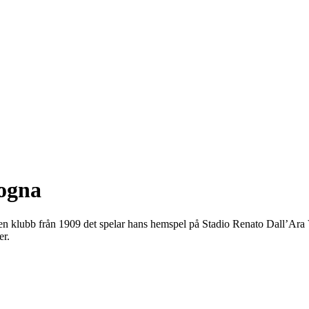
logna
 är en klubb från 1909 det spelar hans hemspel på Stadio Renato Dall’Ar
er.