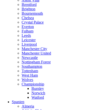
Aston Villa
Brentford
Brighton
Bournemouth
Chelsea
Crystal Palace
Everton
Fulham
Leeds
Leicester
Liverpool
Manchester City
Manchester United
Newcastle
Nottingham Forest
Southampton
Tottenham
West Ham
Wolves
Championship
Burnley
Norwich
Watford
Spanien
Almeria