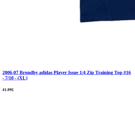
2006-07 Brondby adidas Player Issue 1/4 Zip Training Top #16
- 7/10 - (XL)
41.99£