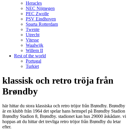
Heracles
NEC Nijmegen
PEC Zwolle
PSV Eindhoven
Sparta Rotterdam
Twente
Utrecht
Vitesse
Waalwijk
Willem II
Rest of the world
Portugal
Turkiet
klassisk och retro tröja från
Brøndby
här hittar du stora klassiska och retro tröjor från Brøndby. Brøndby
är en klubb från 1964 det spelar hans hemspel på Brøndby Stadion
Brøndby Stadion 8, Brøndby. stadionet kan hus 29000 åskådare. vi
hoppas att du hittar det trevliga retro tröjor från Brøndby du letar
efter.