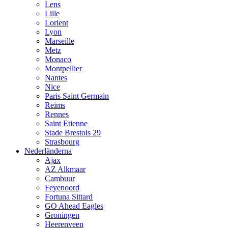
Lens
Lille
Lorient
Lyon
Marseille
Metz
Monaco
Montpellier
Nantes
Nice
Paris Saint Germain
Reims
Rennes
Saint Etienne
Stade Brestois 29
Strasbourg
Nederländerna
Ajax
AZ Alkmaar
Cambuur
Feyenoord
Fortuna Sittard
GO Ahead Eagles
Groningen
Heerenveen