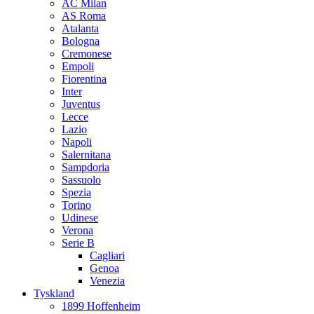
AC Milan
AS Roma
Atalanta
Bologna
Cremonese
Empoli
Fiorentina
Inter
Juventus
Lecce
Lazio
Napoli
Salernitana
Sampdoria
Sassuolo
Spezia
Torino
Udinese
Verona
Serie B
Cagliari
Genoa
Venezia
Tyskland
1899 Hoffenheim