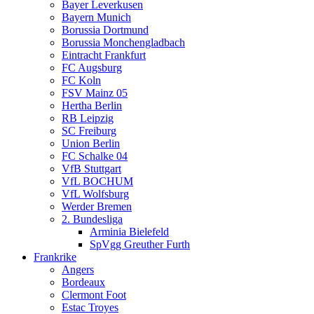
Bayer Leverkusen
Bayern Munich
Borussia Dortmund
Borussia Monchengladbach
Eintracht Frankfurt
FC Augsburg
FC Koln
FSV Mainz 05
Hertha Berlin
RB Leipzig
SC Freiburg
Union Berlin
FC Schalke 04
VfB Stuttgart
VfL BOCHUM
VfL Wolfsburg
Werder Bremen
2. Bundesliga
Arminia Bielefeld
SpVgg Greuther Furth
Frankrike
Angers
Bordeaux
Clermont Foot
Estac Troyes