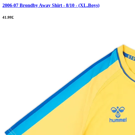
2006-07 Brondby Away Shirt - 8/10 - (XL.Boys)
41.99£