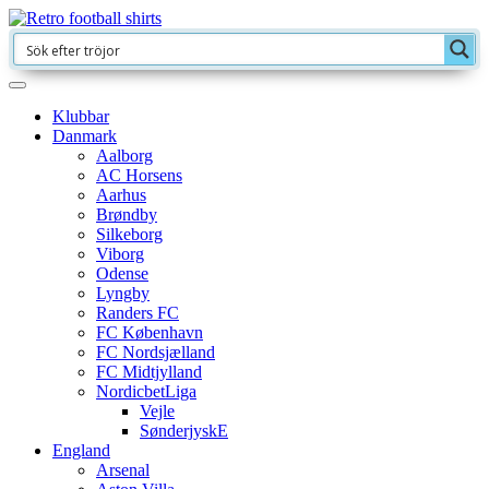
Klubbar
Danmark
Aalborg
AC Horsens
Aarhus
Brøndby
Silkeborg
Viborg
Odense
Lyngby
Randers FC
FC København
FC Nordsjælland
FC Midtjylland
NordicbetLiga
Vejle
SønderjyskE
England
Arsenal