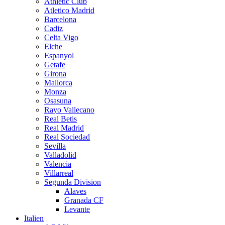
Athletic Club
Atletico Madrid
Barcelona
Cadiz
Celta Vigo
Elche
Espanyol
Getafe
Girona
Mallorca
Monza
Osasuna
Rayo Vallecano
Real Betis
Real Madrid
Real Sociedad
Sevilla
Valladolid
Valencia
Villarreal
Segunda Division
Alaves
Granada CF
Levante
Italien