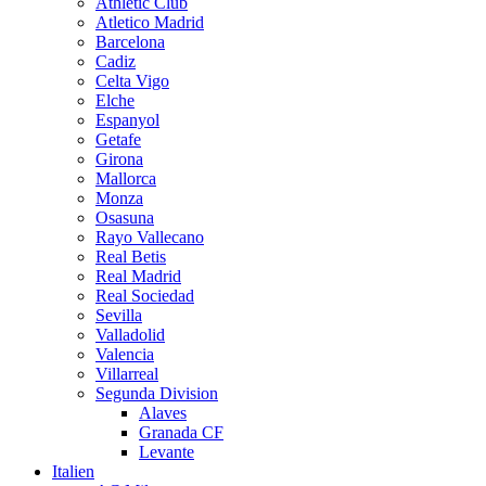
Athletic Club
Atletico Madrid
Barcelona
Cadiz
Celta Vigo
Elche
Espanyol
Getafe
Girona
Mallorca
Monza
Osasuna
Rayo Vallecano
Real Betis
Real Madrid
Real Sociedad
Sevilla
Valladolid
Valencia
Villarreal
Segunda Division
Alaves
Granada CF
Levante
Italien