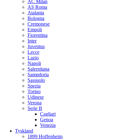
AC Milan
AS Roma
Atalanta
Bologna
Cremonese
Empoli
Fiorentina
Inter
Juventus
Lecce
Lazio
Napoli
Salernitana
Sampdoria
Sassuolo
Spezia
Torino
Udinese
Verona
Serie B
Cagliari
Genoa
Venezia
Tyskland
1899 Hoffenheim