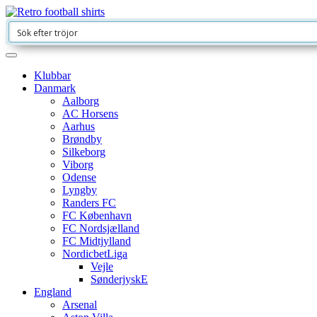
Klubbar
Danmark
Aalborg
AC Horsens
Aarhus
Brøndby
Silkeborg
Viborg
Odense
Lyngby
Randers FC
FC København
FC Nordsjælland
FC Midtjylland
NordicbetLiga
Vejle
SønderjyskE
England
Arsenal