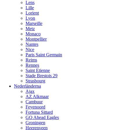
Lens
Lille
Lorient
Lyon
Marseille
Metz
Monaco
Montpellier
Nantes
Nice
Paris Saint Germain
Reims
Rennes
Saint Etienne
Stade Brestois 29
Strasbourg
Nederländerna
Ajax
AZ Alkmaar
Cambuur
Feyenoord
Fortuna Sittard
GO Ahead Eagles
Groningen
Heerenveen