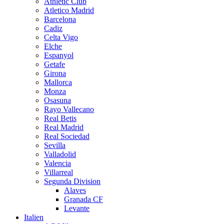
Athletic Club
Atletico Madrid
Barcelona
Cadiz
Celta Vigo
Elche
Espanyol
Getafe
Girona
Mallorca
Monza
Osasuna
Rayo Vallecano
Real Betis
Real Madrid
Real Sociedad
Sevilla
Valladolid
Valencia
Villarreal
Segunda Division
Alaves
Granada CF
Levante
Italien