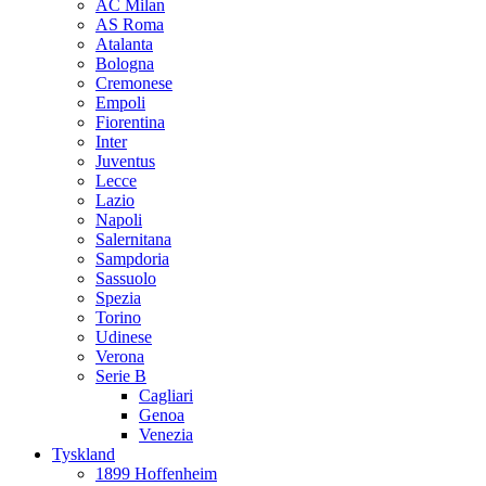
AC Milan
AS Roma
Atalanta
Bologna
Cremonese
Empoli
Fiorentina
Inter
Juventus
Lecce
Lazio
Napoli
Salernitana
Sampdoria
Sassuolo
Spezia
Torino
Udinese
Verona
Serie B
Cagliari
Genoa
Venezia
Tyskland
1899 Hoffenheim