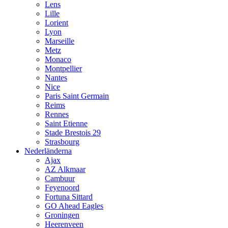
Lens
Lille
Lorient
Lyon
Marseille
Metz
Monaco
Montpellier
Nantes
Nice
Paris Saint Germain
Reims
Rennes
Saint Etienne
Stade Brestois 29
Strasbourg
Nederländerna
Ajax
AZ Alkmaar
Cambuur
Feyenoord
Fortuna Sittard
GO Ahead Eagles
Groningen
Heerenveen