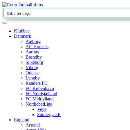
Klubbar
Danmark
Aalborg
AC Horsens
Aarhus
Brøndby
Silkeborg
Viborg
Odense
Lyngby
Randers FC
FC København
FC Nordsjælland
FC Midtjylland
NordicbetLiga
Vejle
SønderjyskE
England
Arsenal