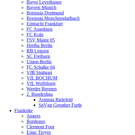
Bayer Leverkusen
Bayern Munich
Borussia Dortmund
Borussia Monchengladbach
Eintracht Frankfurt
FC Augsburg
FC Koln
FSV Mainz 05
Hertha Berlin
RB Leipzig
SC Freiburg
Union Berlin
FC Schalke 04
VfB Stuttgart
VfL BOCHUM
VfL Wolfsburg
Werder Bremen
2. Bundesliga
Arminia Bielefeld
SpVgg Greuther Furth
Frankrike
Angers
Bordeaux
Clermont Foot
Estac Troyes