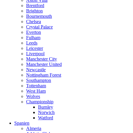
Aston Villa
Brentford
Brighton
Bournemouth
Chelsea
Crystal Palace
Everton
Fulham
Leeds
Leicester
Liverpool
Manchester City
Manchester United
Newcastle
Nottingham Forest
Southampton
Tottenham
West Ham
Wolves
Championship
Burnley
Norwich
Watford
Spanien
Almeria