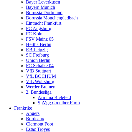
Bayer Leverkusen
Bayern Munich
Borussia Dortmund
Borussia Monchengladbach
Eintracht Frankfurt
FC Augsburg
FC Koln
FSV Mainz 05
Hertha Berlin
RB Leipzig
SC Freiburg
Union Berlin
FC Schalke 04
VfB Stuttgart
VfL BOCHUM
VfL Wolfsburg
Werder Bremen
2. Bundesliga
Arminia Bielefeld
SpVgg Greuther Furth
Frankrike
Angers
Bordeaux
Clermont Foot
Estac Troyes