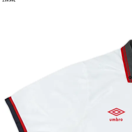
239.99£