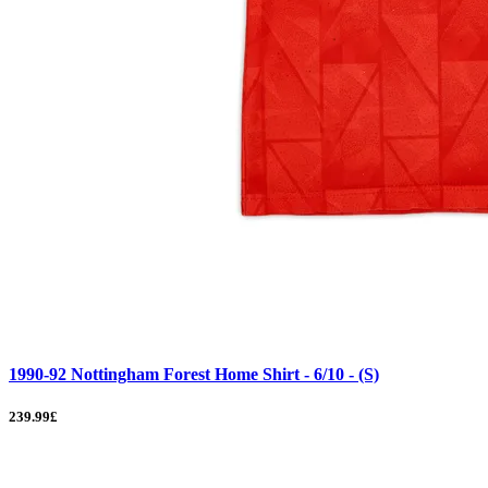
1990-92 Nottingham Forest Home Shirt - 6/10 - (S)
239.99£