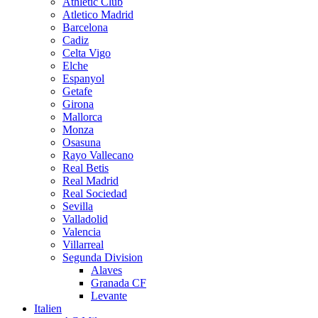
Athletic Club
Atletico Madrid
Barcelona
Cadiz
Celta Vigo
Elche
Espanyol
Getafe
Girona
Mallorca
Monza
Osasuna
Rayo Vallecano
Real Betis
Real Madrid
Real Sociedad
Sevilla
Valladolid
Valencia
Villarreal
Segunda Division
Alaves
Granada CF
Levante
Italien