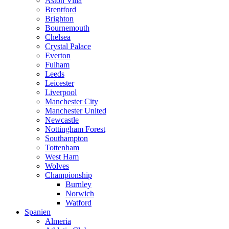
Aston Villa
Brentford
Brighton
Bournemouth
Chelsea
Crystal Palace
Everton
Fulham
Leeds
Leicester
Liverpool
Manchester City
Manchester United
Newcastle
Nottingham Forest
Southampton
Tottenham
West Ham
Wolves
Championship
Burnley
Norwich
Watford
Spanien
Almeria