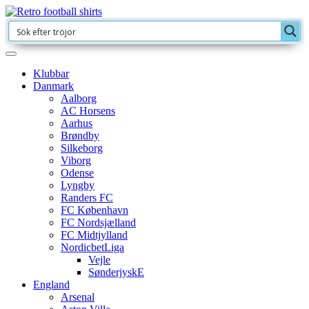
Klubbar
Danmark
Aalborg
AC Horsens
Aarhus
Brøndby
Silkeborg
Viborg
Odense
Lyngby
Randers FC
FC København
FC Nordsjælland
FC Midtjylland
NordicbetLiga
Vejle
SønderjyskE
England
Arsenal