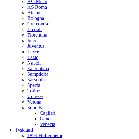
AC Milan
AS Roma
Atalanta
Bologna
Cremonese
Empoli
Fiorentina
Inter
Juventus
Lecce
Lazio
Napoli
Salernitana
Sampdoria
Sassuolo
Spezia
Torino
Udinese
Verona
Serie B
Cagliari
Genoa
Venezia
Tyskland
1899 Hoffenheim