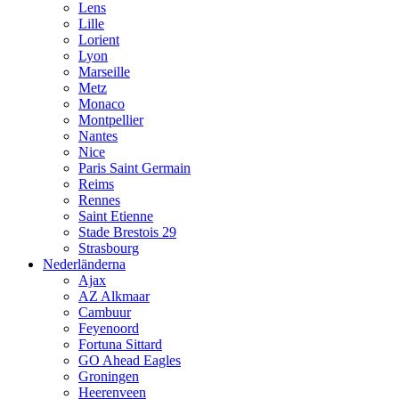
Lens
Lille
Lorient
Lyon
Marseille
Metz
Monaco
Montpellier
Nantes
Nice
Paris Saint Germain
Reims
Rennes
Saint Etienne
Stade Brestois 29
Strasbourg
Nederländerna
Ajax
AZ Alkmaar
Cambuur
Feyenoord
Fortuna Sittard
GO Ahead Eagles
Groningen
Heerenveen