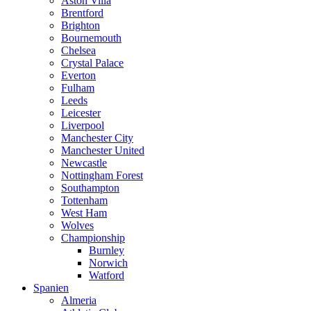
Aston Villa
Brentford
Brighton
Bournemouth
Chelsea
Crystal Palace
Everton
Fulham
Leeds
Leicester
Liverpool
Manchester City
Manchester United
Newcastle
Nottingham Forest
Southampton
Tottenham
West Ham
Wolves
Championship
Burnley
Norwich
Watford
Spanien
Almeria