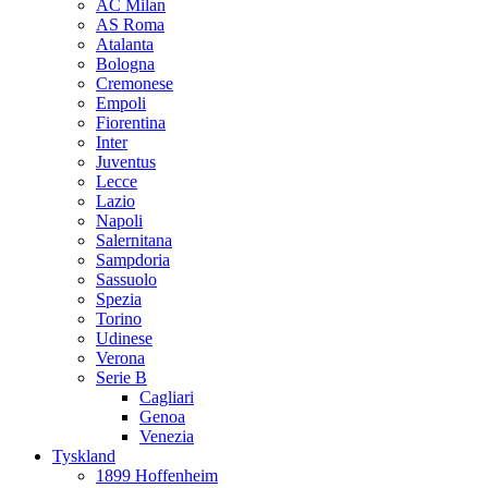
AC Milan
AS Roma
Atalanta
Bologna
Cremonese
Empoli
Fiorentina
Inter
Juventus
Lecce
Lazio
Napoli
Salernitana
Sampdoria
Sassuolo
Spezia
Torino
Udinese
Verona
Serie B
Cagliari
Genoa
Venezia
Tyskland
1899 Hoffenheim