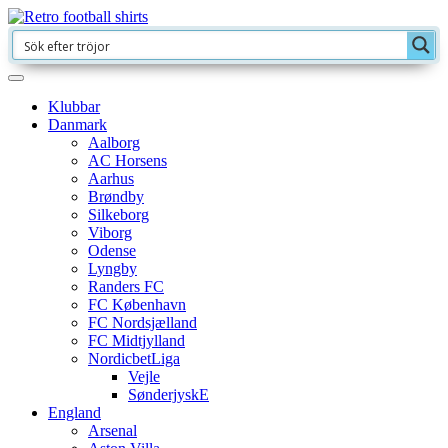
Klubbar
Danmark
Aalborg
AC Horsens
Aarhus
Brøndby
Silkeborg
Viborg
Odense
Lyngby
Randers FC
FC København
FC Nordsjælland
FC Midtjylland
NordicbetLiga
Vejle
SønderjyskE
England
Arsenal