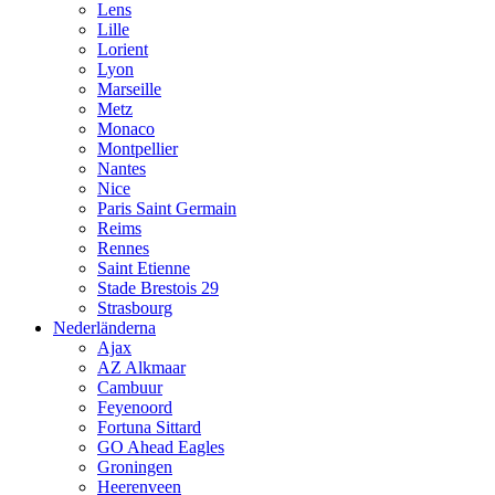
Lens
Lille
Lorient
Lyon
Marseille
Metz
Monaco
Montpellier
Nantes
Nice
Paris Saint Germain
Reims
Rennes
Saint Etienne
Stade Brestois 29
Strasbourg
Nederländerna
Ajax
AZ Alkmaar
Cambuur
Feyenoord
Fortuna Sittard
GO Ahead Eagles
Groningen
Heerenveen