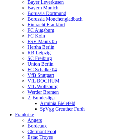
Bayer Leverkusen
Bayern Munich
Borussia Dortmund
Borussia Monchengladbach
Eintracht Frankfurt
FC Augsburg
FC Koln
FSV Mainz 05
Hertha Berlin
RB Leipzig
SC Freiburg
Union Berlin
FC Schalke 04
VfB Stuttgart
VfL BOCHUM
VfL Wolfsburg
Werder Bremen
2. Bundesliga
Arminia Bielefeld
SpVgg Greuther Furth
Frankrike
Angers
Bordeaux
Clermont Foot
Estac Troyes