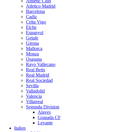
Athletic Club
Atletico Madrid
Barcelona
Cadiz
Celta Vigo
Elche
Espanyol
Getafe
Girona
Mallorca
Monza
Osasuna
Rayo Vallecano
Real Betis
Real Madrid
Real Sociedad
Sevilla
Valladolid
Valencia
Villarreal
Segunda Division
Alaves
Granada CF
Levante
Italien