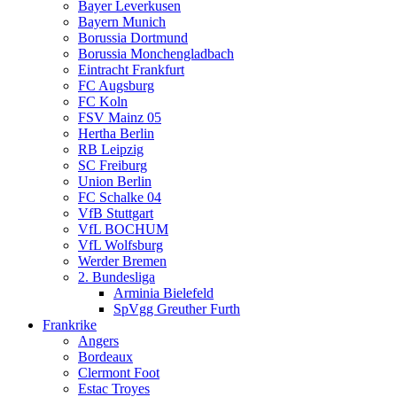
Bayer Leverkusen
Bayern Munich
Borussia Dortmund
Borussia Monchengladbach
Eintracht Frankfurt
FC Augsburg
FC Koln
FSV Mainz 05
Hertha Berlin
RB Leipzig
SC Freiburg
Union Berlin
FC Schalke 04
VfB Stuttgart
VfL BOCHUM
VfL Wolfsburg
Werder Bremen
2. Bundesliga
Arminia Bielefeld
SpVgg Greuther Furth
Frankrike
Angers
Bordeaux
Clermont Foot
Estac Troyes