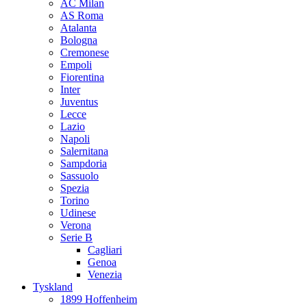
AC Milan
AS Roma
Atalanta
Bologna
Cremonese
Empoli
Fiorentina
Inter
Juventus
Lecce
Lazio
Napoli
Salernitana
Sampdoria
Sassuolo
Spezia
Torino
Udinese
Verona
Serie B
Cagliari
Genoa
Venezia
Tyskland
1899 Hoffenheim