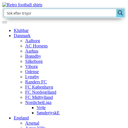
Klubbar
Danmark
Aalborg
AC Horsens
Aarhus
Brøndby
Silkeborg
Viborg
Odense
Lyngby
Randers FC
FC København
FC Nordsjælland
FC Midtjylland
NordicbetLiga
Vejle
SønderjyskE
England
Arsenal