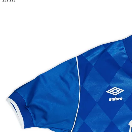
239.99£