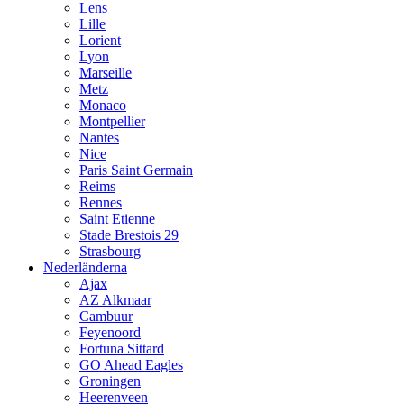
Lens
Lille
Lorient
Lyon
Marseille
Metz
Monaco
Montpellier
Nantes
Nice
Paris Saint Germain
Reims
Rennes
Saint Etienne
Stade Brestois 29
Strasbourg
Nederländerna
Ajax
AZ Alkmaar
Cambuur
Feyenoord
Fortuna Sittard
GO Ahead Eagles
Groningen
Heerenveen