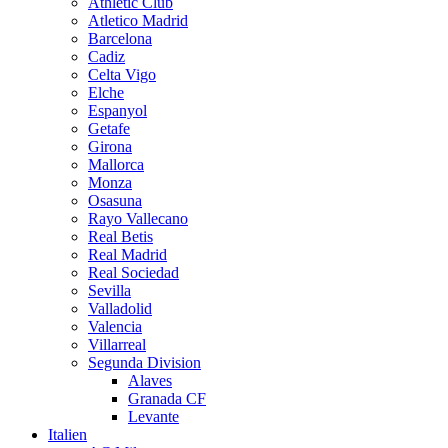
Athletic Club
Atletico Madrid
Barcelona
Cadiz
Celta Vigo
Elche
Espanyol
Getafe
Girona
Mallorca
Monza
Osasuna
Rayo Vallecano
Real Betis
Real Madrid
Real Sociedad
Sevilla
Valladolid
Valencia
Villarreal
Segunda Division
Alaves
Granada CF
Levante
Italien