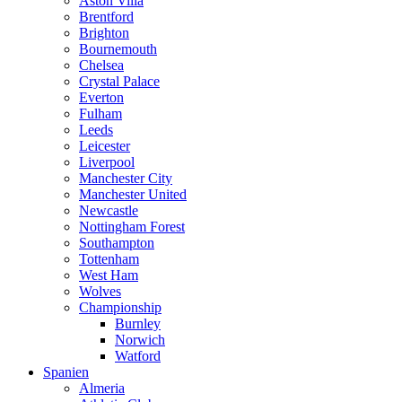
Aston Villa
Brentford
Brighton
Bournemouth
Chelsea
Crystal Palace
Everton
Fulham
Leeds
Leicester
Liverpool
Manchester City
Manchester United
Newcastle
Nottingham Forest
Southampton
Tottenham
West Ham
Wolves
Championship
Burnley
Norwich
Watford
Spanien
Almeria