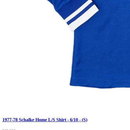
1977-78 Schalke Home L/S Shirt - 6/10 - (S)