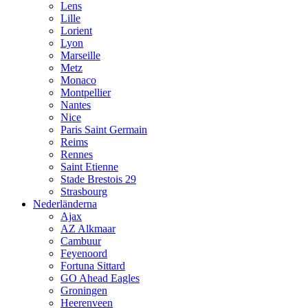
Lens
Lille
Lorient
Lyon
Marseille
Metz
Monaco
Montpellier
Nantes
Nice
Paris Saint Germain
Reims
Rennes
Saint Etienne
Stade Brestois 29
Strasbourg
Nederländerna
Ajax
AZ Alkmaar
Cambuur
Feyenoord
Fortuna Sittard
GO Ahead Eagles
Groningen
Heerenveen