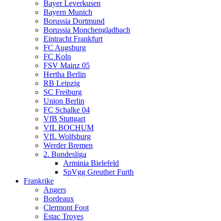
Bayer Leverkusen
Bayern Munich
Borussia Dortmund
Borussia Monchengladbach
Eintracht Frankfurt
FC Augsburg
FC Koln
FSV Mainz 05
Hertha Berlin
RB Leipzig
SC Freiburg
Union Berlin
FC Schalke 04
VfB Stuttgart
VfL BOCHUM
VfL Wolfsburg
Werder Bremen
2. Bundesliga
Arminia Bielefeld
SpVgg Greuther Furth
Frankrike
Angers
Bordeaux
Clermont Foot
Estac Troyes