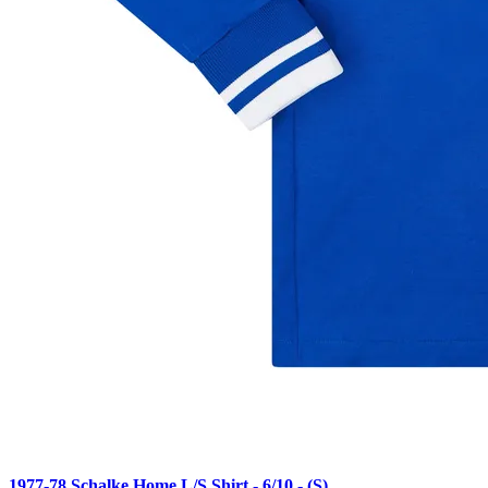
1977-78 Schalke Home L/S Shirt - 6/10 - (S)