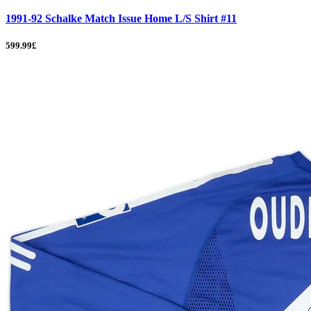
1991-92 Schalke Match Issue Home L/S Shirt #11
599.99£