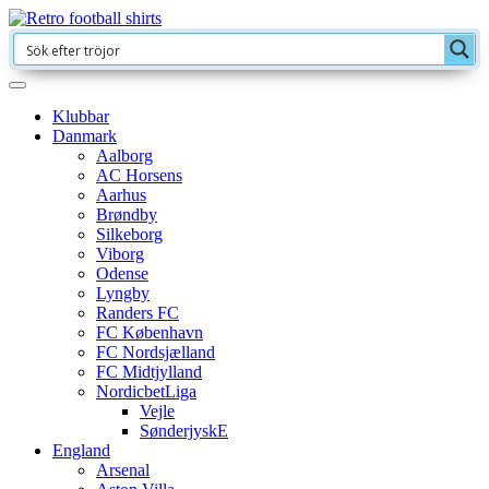
Klubbar
Danmark
Aalborg
AC Horsens
Aarhus
Brøndby
Silkeborg
Viborg
Odense
Lyngby
Randers FC
FC København
FC Nordsjælland
FC Midtjylland
NordicbetLiga
Vejle
SønderjyskE
England
Arsenal