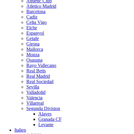
Athletic Club
Atletico Madrid
Barcelona
Cadiz
Celta Vigo
Elche
Espanyol
Getafe
Girona
Mallorca
Monza
Osasuna
Rayo Vallecano
Real Betis
Real Madrid
Real Sociedad
Sevilla
Valladolid
Valencia
Villarreal
Segunda Division
Alaves
Granada CF
Levante
Italien