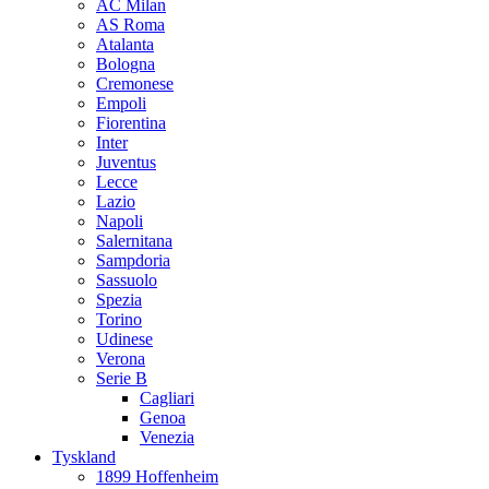
AC Milan
AS Roma
Atalanta
Bologna
Cremonese
Empoli
Fiorentina
Inter
Juventus
Lecce
Lazio
Napoli
Salernitana
Sampdoria
Sassuolo
Spezia
Torino
Udinese
Verona
Serie B
Cagliari
Genoa
Venezia
Tyskland
1899 Hoffenheim