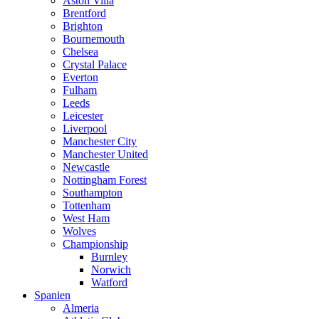
Aston Villa
Brentford
Brighton
Bournemouth
Chelsea
Crystal Palace
Everton
Fulham
Leeds
Leicester
Liverpool
Manchester City
Manchester United
Newcastle
Nottingham Forest
Southampton
Tottenham
West Ham
Wolves
Championship
Burnley
Norwich
Watford
Spanien
Almeria