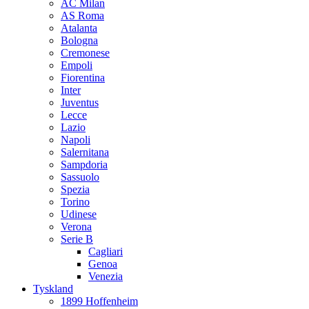
AC Milan
AS Roma
Atalanta
Bologna
Cremonese
Empoli
Fiorentina
Inter
Juventus
Lecce
Lazio
Napoli
Salernitana
Sampdoria
Sassuolo
Spezia
Torino
Udinese
Verona
Serie B
Cagliari
Genoa
Venezia
Tyskland
1899 Hoffenheim