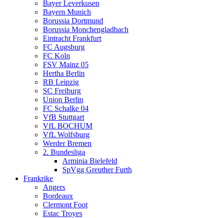
Bayer Leverkusen
Bayern Munich
Borussia Dortmund
Borussia Monchengladbach
Eintracht Frankfurt
FC Augsburg
FC Koln
FSV Mainz 05
Hertha Berlin
RB Leipzig
SC Freiburg
Union Berlin
FC Schalke 04
VfB Stuttgart
VfL BOCHUM
VfL Wolfsburg
Werder Bremen
2. Bundesliga
Arminia Bielefeld
SpVgg Greuther Furth
Frankrike
Angers
Bordeaux
Clermont Foot
Estac Troyes