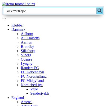
Klubbar
Danmark
Aalborg
AC Horsens
Aarhus
Brøndby
Silkeborg
Viborg
Odense
Lyngby
Randers FC
FC København
FC Nordsjælland
FC Midtjylland
NordicbetLiga
Vejle
SønderjyskE
England
Arsenal