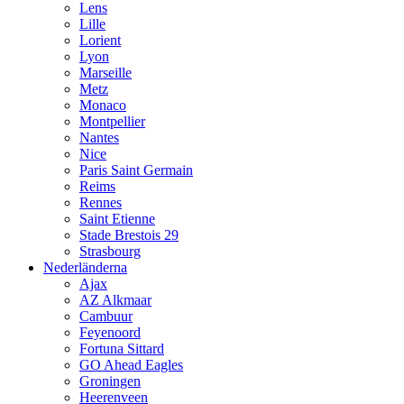
Lens
Lille
Lorient
Lyon
Marseille
Metz
Monaco
Montpellier
Nantes
Nice
Paris Saint Germain
Reims
Rennes
Saint Etienne
Stade Brestois 29
Strasbourg
Nederländerna
Ajax
AZ Alkmaar
Cambuur
Feyenoord
Fortuna Sittard
GO Ahead Eagles
Groningen
Heerenveen