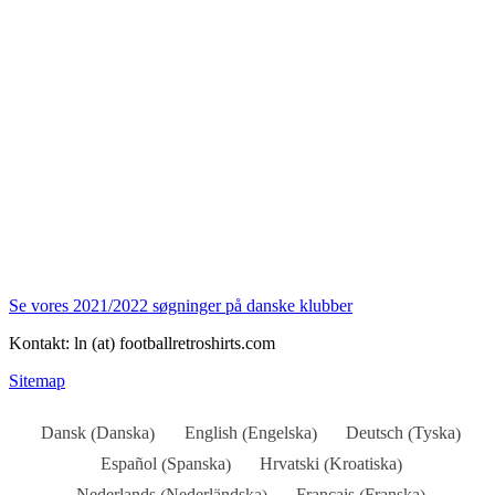
Se vores 2021/2022 søgninger på danske klubber
Kontakt: ln (at) footballretroshirts.com
Sitemap
Danska
Engelska
Tyska
Dansk
English
Deutsch
(
)
(
)
(
)
Spanska
Kroatiska
Español
Hrvatski
(
)
(
)
Nederländska
Franska
Nederlands
Français