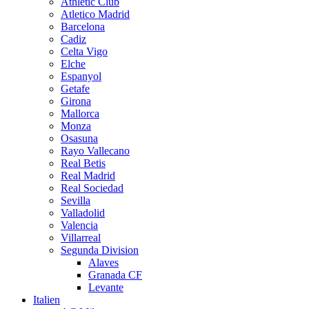
Athletic Club
Atletico Madrid
Barcelona
Cadiz
Celta Vigo
Elche
Espanyol
Getafe
Girona
Mallorca
Monza
Osasuna
Rayo Vallecano
Real Betis
Real Madrid
Real Sociedad
Sevilla
Valladolid
Valencia
Villarreal
Segunda Division
Alaves
Granada CF
Levante
Italien