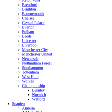
Aston Villa
Brentford
Brighton
Bournemouth
Chelsea
Crystal Palace
Everton
Fulham
Leeds
Leicester
Liverpool
Manchester City
Manchester United
Newcastle
Nottingham Forest
Southampton
Tottenham
West Ham
Wolves
Championship
Burnley
Norwich
Watford
Spanien
Almeria