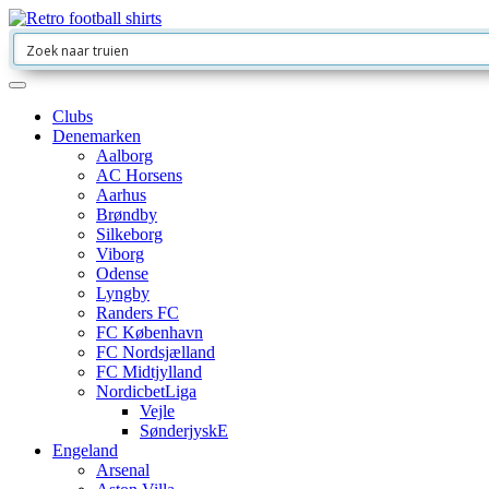
Clubs
Denemarken
Aalborg
AC Horsens
Aarhus
Brøndby
Silkeborg
Viborg
Odense
Lyngby
Randers FC
FC København
FC Nordsjælland
FC Midtjylland
NordicbetLiga
Vejle
SønderjyskE
Engeland
Arsenal