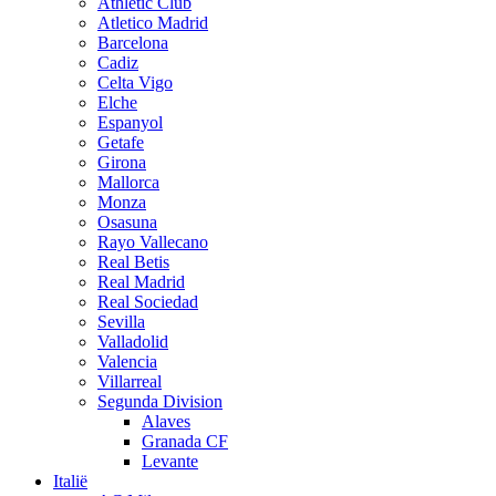
Athletic Club
Atletico Madrid
Barcelona
Cadiz
Celta Vigo
Elche
Espanyol
Getafe
Girona
Mallorca
Monza
Osasuna
Rayo Vallecano
Real Betis
Real Madrid
Real Sociedad
Sevilla
Valladolid
Valencia
Villarreal
Segunda Division
Alaves
Granada CF
Levante
Italië